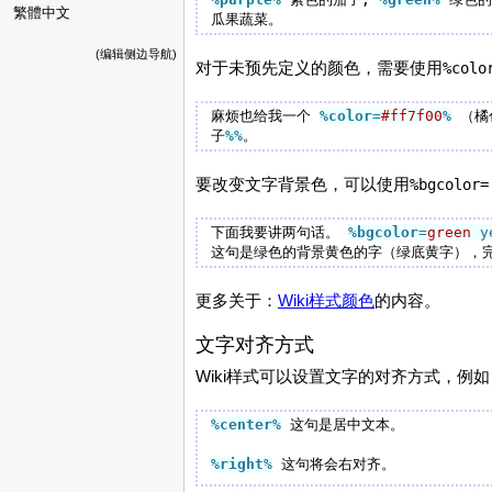
繁體中文
(编辑侧边导航)
对于未预先定义的颜色，需要使用
%colo
麻烦也给我一个 
%color
=
#ff7f00
%
 （橘
子
%%
要改变文字背景色，可以使用
%bgcolor=
下面我要讲两句话。 
%bgcolor
=
green
 y
更多关于：
Wiki样式颜色
的内容。
文字对齐方式
Wiki样式可以设置文字的对齐方式，例如
%center
%
 这句是居中文本。 

%right
%