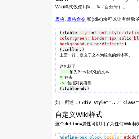
Wiki样式仅使用
（百分号）。
%...%
表格
,
表格命令
和(:div:)块可以让有经
(:table
style
=
"font-style:italic
color:green; border:1px solid bl
background-color:#ffffcc"
:)
(:cellnr:)
上面一行，定义了文本为绿色的斜体字,

* 
-> 
(:tableend:)
如上所述，
(:div style="..." class=
自定义Wiki样式
这个
属性可以用了为任何Wiki
define=
%define=box
 block 
bgcolor
=
#ddddf