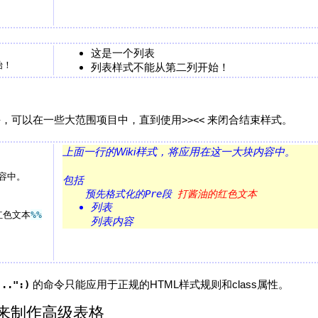
这是一个列表
列表样式不能从第二列开始！
模块，可以在一些大范围项目中，直到使用
来闭合结束样式。
>><<
上面一行的Wiki样式，将应用在这一大块内容中。
容中。

包括
    预先格式化的Pre段 
打酱油的红色文本
列表
红色文本
%%
列表内容
的命令只能应用于正规的HTML样式规则和class属性。
...":)
yle"来制作高级表格