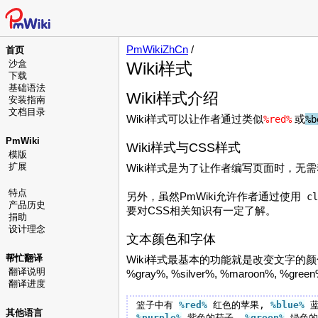
PmWikiZhCn
/
首页
沙盒
Wiki样式
下载
基础语法
Wiki样式介绍
安装指南
文档目录
Wiki样式可以让作者通过类似
或
%red%
%b
PmWiki
Wiki样式与CSS样式
模版
扩展
Wiki样式是为了让作者编写页面时，无需
特点
另外，虽然PmWiki允许作者通过使用
cl
产品历史
要对CSS相关知识有一定了解。
捐助
设计理念
文本颜色和字体
帮忙翻译
Wiki样式最基本的功能就是改变文字的颜色、背景色
翻译说明
%gray%, %silver%, %maroon%, 
翻译进度
篮子中有 
%red
%
 红色的苹果, 
%blue
%
其他语言
%purple
%
 紫色的茄子, 
%green
%
 绿色