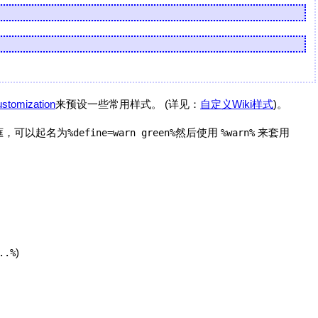
ustomization
来预设一些常用样式。 (详见：
自定义Wiki样式
)。
框，可以起名为
然后使用
来套用
%define=warn green%
%warn%
)
..%