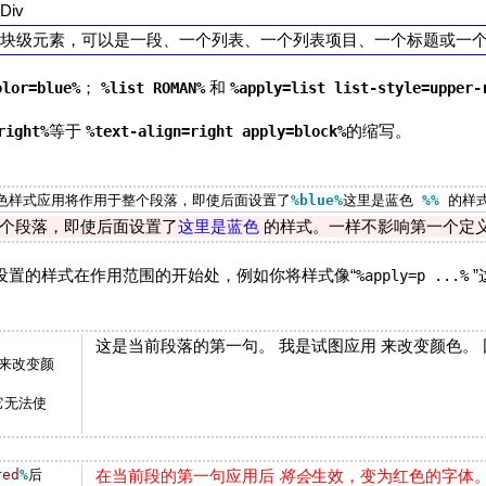
Div
块级元素，可以是一段、一个列表、一个列表项目、一个标题或一个D
；
和
olor=blue%
%list ROMAN%
%apply=list list-style=upper-
等于
的缩写。
right%
%text-align=right apply=block%
色样式应用将作用于整个段落，即使后面设置了
%blue
%
这里是蓝色 
%%
个段落，即使后面设置了
这里是蓝色
的样式。一样不影响第一个定
让设置的样式在作用范围的开始处，例如你将样式像“
”
%apply=p ...%
这是当前段落的第一句。 我是试图应用 来改变颜色。
 来改变颜
它无法使
red
%
在当前段的第一句应用后
将会
生效，变为红色的字体。