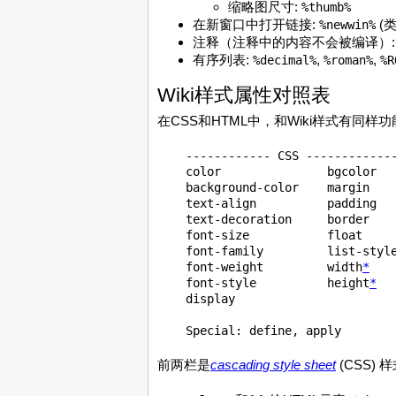
缩略图尺寸:
%thumb%
在新窗口中打开链接:
(
%newwin%
注释（注释中的内容不会被编译）
有序列表:
,
,
%decimal%
%roman%
%R
Wiki样式属性对照表
在CSS和HTML中，和Wiki样式有同样
    ------------ CSS -------------
    color               bgcolor   
    background-color    margin    
    text-align          padding   
    text-decoration     border    
    font-size           float     
    font-family         list-style
    font-weight         width
*
   
    font-style          height
*
  
    display

前两栏是
cascading style sheet
(CSS)