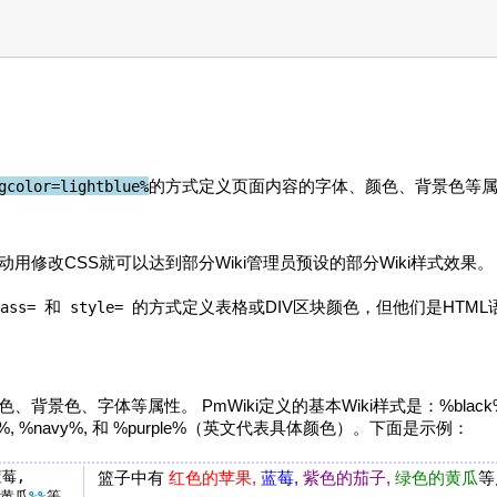
的方式定义页面内容的字体、颜色、背景色等属性
gcolor=lightblue%
动用修改CSS就可以达到部分Wiki管理员预设的部分Wiki样式效果。
和
的方式定义表格或DIV区块颜色，但他们是HTML
ass=
style=
、字体等属性。 PmWiki定义的基本Wiki样式是：%black%, %white%
%green%, %navy%, 和 %purple%（英文代表具体颜色）。下面是示例：
 蓝莓, 
篮子中有
红色的苹果,
蓝莓,
紫色的茄子,
绿色的黄瓜
等
的黄瓜
%%
等