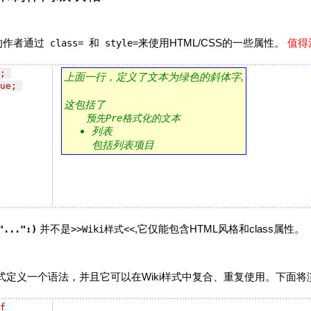
验的作者通过
和
来使用HTML/CSS的一些属性。
值得
class=
style=
; 
上面一行，定义了文本为绿色的斜体字,
ue; 
这包括了
列表
包括列表项目
并不是
,它仅能包含HTML风格和class属性。
"...":)
>>Wiki样式<<
样式定义一个语法，并且它可以在Wiki样式中复合、重复使用。下面将演
f