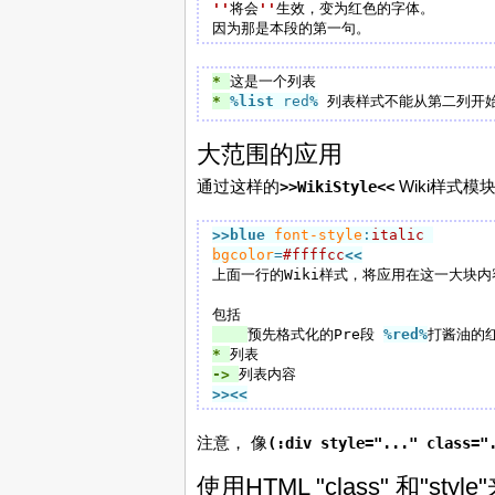
''
将会
''
生效，变为红色的字体。

* 
* 
%list
 red
%
大范围的应用
通过这样的
Wiki样式
>>WikiStyle<<
>>blue
font-style
:
italic
bgcolor
=
#ffffcc
<<
上面一行的Wiki样式，将应用在这一大块内
预先格式化的Pre段 
%red
%
打酱油的
* 
-> 
>><<
注意， 像
(:div style="..." class="
使用HTML "class" 和"st