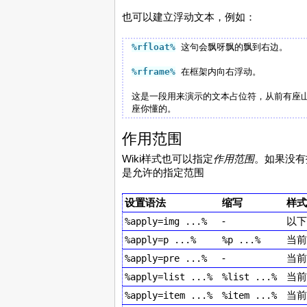
也可以建立浮动文本，例如：
%rfloat
%
 这句会飘呀飘的飘到右边。

%rframe
%
 在框架内向右浮动。

这是一段用来演示的文本占位符，从前有座
作用范围
Wiki样式也可以指定
作用范围
。如果没有
是允许的指定范围
设置语法
缩写
样式
-
以下
%apply=img ...%
当前
%apply=p ...%
%p ...%
-
当前
%apply=pre ...%
当前
%apply=list ...%
%list ...%
当前
%apply=item ...%
%item ...%