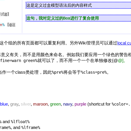
这是定义过盒模型语法后的内容样式
样式
@]
这句，我对定义过的Box进行了复合使用
n
%
[@
这
这个组的所有页面都可以重复利用。另外Wiki管理员可以通过
local c
实际意义有关，而不是用颜色来命名。例如我们要应用一个绿色的警告
就可以了，而不用一个一个在单独修改{@
@]。
fine=warn green%
作一个class类处理，因此
将会等于
。
%pre%
%class=pre%
blue
,
gray
,
silver
,
maroon
,
green
,
navy
,
purple
(shortcut for
%color=.
and
%
%lfloat%
, and
rame%
%lframe%