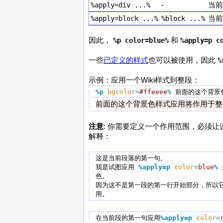
-
当前
%apply=div ...%
当前
%apply=block ...%
%block ...%
因此，
和
%p color=blue%
%apply=p c
一些
已定义的样式
也可以被使用，因此
%
示例：应用一个Wiki样式到整段：
%p
bgcolor
=
#ffeeee
%
 前面的这个背景
前面的这个背景色样式应用将作用于整
注意
: 你需要定义一个作用范围，必须
解释：
这是当前段落的第一句。

我是试图应用 
%apply=p
color
=
blue
%
色。

因为这不是第一段的第一行开始部分，所以
在当前段的第一句应用
%apply=p
color
=