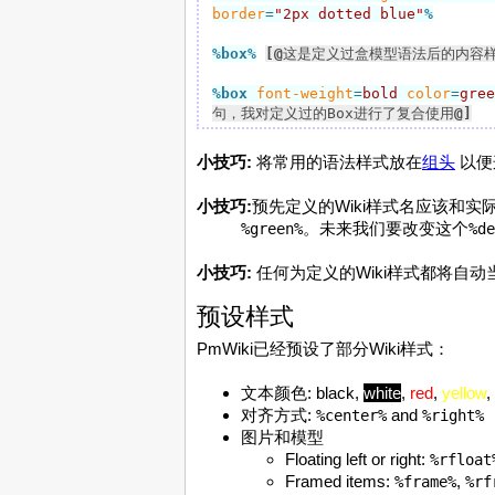
border
=
"2px dotted blue"
%
%box
%
[@
这是定义过盒模型语法后的内容
%box
font-weight
=
bold
color
=
gree
句，我对定义过的Box进行了复合使用
@]
小技巧:
将常用的语法样式放在
组头
以便
小技巧:
预先定义的Wiki样式名应该和
。未来我们要改变这个
%green%
%de
小技巧:
任何为定义的Wiki样式都将自动当
预设样式
PmWiki已经预设了部分Wiki样式：
文本颜色:
black
,
white
,
red
,
yellow
,
对齐方式:
and
%center%
%right%
图片和模型
Floating left or right:
%rfloat
Framed items:
,
%frame%
%rf