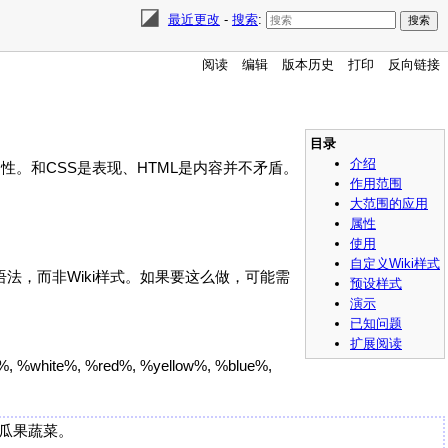
最近更改
-
搜索
:
阅读
编辑
版本历史
打印
反向链接
目录
介绍
。和CSS是表现、HTML是内容并不矛盾。
作用范围
大范围的应用
属性
使用
自定义Wiki样式
语法，而非Wiki样式。如果要这么做，可能需
预设样式
演示
已知问题
扩展阅读
, %red%, %yellow%, %blue%,
瓜果蔬菜。