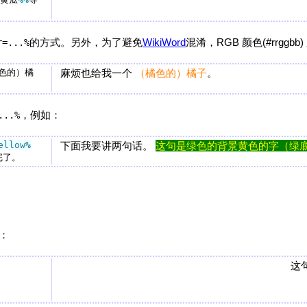
的方式。另外，为了避免
WikiWord
混淆，RGB 颜色(#rrgg
r=...%
色的）橘
麻烦也给我一个
（橘色的）橘子
。
，例如：
...%
ellow
%
下面我要讲两句话。
这句是绿色的背景黄色的字（绿
：
这