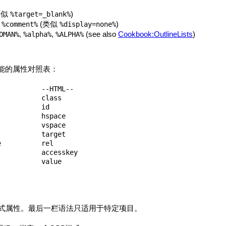
类似
)
%target=_blank%
:
(类似
)
%comment%
%display=none%
,
,
(see also
Cookbook:OutlineLists
)
OMAN%
%alpha%
%ALPHA%
功能的属性对照表：
          --HTML--

          class 

          id

          hspace

          vspace

          target

          rel

           accesskey

           value

 样式属性。最后一栏语法只适用于特定项目。