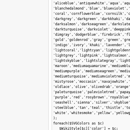
'aliceblue','antiquewhite','aqua','aqu
'blanchedalmond','blue','blueviolet','
'coral','cornflowerblue','cornsilk','c
'darkgrey','darkgreen','darkkhaki','da
'darksalmon','darkseagreen','darkslate
'darkturquoise','darkviolet','deeppink
'dimgray','dodgerblue','firebrick','fl
'gold','goldenrod','gray','green','gre
'indigo','ivory','khaki','lavender','l
'lightcoral','lightcyan','lightgoldenr
'lightgrey','lightpink','lightsalmon',
'lightskyblue','lightslategray','light
'maroon','mediumaquamarine','mediumblu
'mediumpurple','mediumseagreen','mediu
'mediumturquoise','mediumvioletred','m
'mistyrose','moccasin','navajowhite','
'oldlace','olive','olivedrab','orange'
'paleturquoise','palevioletred','papay
'purple','red','rosybrown','royalblue'
'seashell','sienna','silver','skyblue'
'steelblue','tan','teal','thistle','to
'white','whitesmoke','yellow','yellowg
);

foreach($SVGColors as $c)
