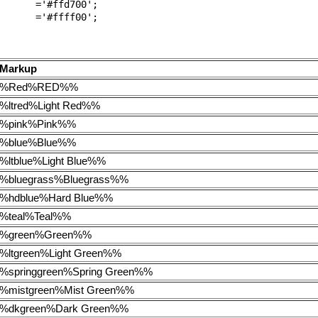
      ='#ffd700';

Markup
%Red%RED%%
%ltred%Light Red%%
%pink%Pink%%
%blue%Blue%%
%ltblue%Light Blue%%
%bluegrass%Bluegrass%%
%hdblue%Hard Blue%%
%teal%Teal%%
%green%Green%%
%ltgreen%Light Green%%
%springgreen%Spring Green%%
%mistgreen%Mist Green%%
%dkgreen%Dark Green%%