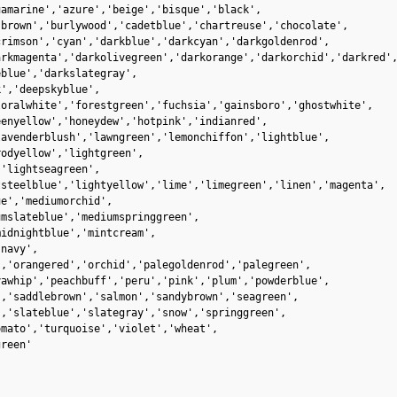
amarine','azure','beige','bisque','black',

brown','burlywood','cadetblue','chartreuse','chocolate',

rimson','cyan','darkblue','darkcyan','darkgoldenrod',

rkmagenta','darkolivegreen','darkorange','darkorchid','darkred',
blue','darkslategray',

','deepskyblue',

oralwhite','forestgreen','fuchsia','gainsboro','ghostwhite',

enyellow','honeydew','hotpink','indianred',

avenderblush','lawngreen','lemonchiffon','lightblue',

odyellow','lightgreen',

'lightseagreen',

steelblue','lightyellow','lime','limegreen','linen','magenta',

e','mediumorchid',

mslateblue','mediumspringgreen',

idnightblue','mintcream',

navy',

,'orangered','orchid','palegoldenrod','palegreen',

awhip','peachbuff','peru','pink','plum','powderblue',

,'saddlebrown','salmon','sandybrown','seagreen',

,'slateblue','slategray','snow','springgreen',

mato','turquoise','violet','wheat',

reen'
