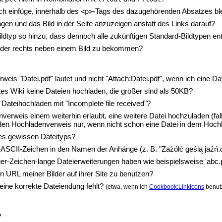
ch einfüge, innerhalb des
-Tags des dazugehörenden Absatzes ble
<p>
en und das Bild in der Seite anzuzeigen anstatt des Links darauf?
ldtyp so hinzu, dass dennoch alle zukünftigen Standard-Bildtypen ent
s oder rechts neben einem Bild zu bekommen?
weis "Datei.pdf" lautet und nicht "Attach:Datei.pdf", wenn ich eine D
tes Wiki keine Dateien hochladen, die größer sind als 50KB?
ateihochladen mit "Incomplete file received"?
erweis einem weiterhin erlaubt, eine weitere Datei hochzuladen (fal
Hochladenverweis nur, wenn nicht schon eine Datei in dem Hochla
es gewissen Dateityps?
SCII-Zeichen in den Namen der Anhänge (z. B. "Zażółć geślą jaźń.
ier-Zeichen-lange Dateierweiterungen haben wie beispielsweise 'abc.
n URL meiner Bilder auf ihrer Site zu benutzen?
 eine korrekte Dateiendung fehlt?
(etwa, wenn ich
Cookbook:LinkIcons
benut
?