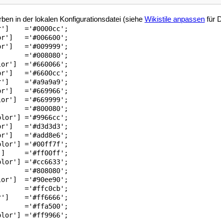
rben in der lokalen Konfigurationsdatei (siehe
Wikistile anpassen
für D
']    ='#0000cc';

r']   ='#006600';

r']   ='#009999';

      ='#008080';

or']  ='#660066';

r']   ='#6600cc';

']    ='#a9a9a9';

r']   ='#669966';

or']  ='#669999';

      ='#800080';

lor'] ='#9966cc';

r']   ='#d3d3d3';

r']   ='#add8e6';

lor'] ='#00ff7f';

]     ='#ff00ff';

lor'] ='#cc6633';

      ='#808080';

or']  ='#90ee90';

      ='#ffc0cb';

']    ='#ff6666';

      ='#ffa500';

lor'] ='#ff9966';
