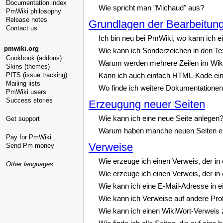
Documentation index
Wie spricht man "Michaud" aus?
PmWiki philosophy
Release notes
Grundlagen der Bearbeitun
Contact us
Ich bin neu bei PmWiki, wo kann ich e
pmwiki.org
Wie kann ich Sonderzeichen in den Te
Cookbook (addons)
Warum werden mehrere Zeilen im Wiki-Q
Skins (themes)
PITS (issue tracking)
Kann ich auch einfach HTML-Kode ei
Mailing lists
Wo finde ich weitere Dokumentatione
PmWiki users
Success stories
Erzeugung neuer Seiten
Wie kann ich eine neue Seite anlegen
Get support
Warum haben manche neuen Seiten eine
Pay for PmWiki
Verweise
Send Pm money
Wie erzeuge ich einen Verweis, der in
Other languages
Wie erzeuge ich einen Verweis, der in
Wie kann ich eine E-Mail-Adresse in e
Wie kann ich Verweise auf andere Prot
Wie kann ich einen WikiWort-Verweis z