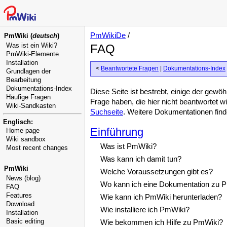
PmWikiDe
/
PmWiki (
deutsch
)
Was ist ein Wiki?
FAQ
PmWiki-Elemente
Installation
<
Beantwortete Fragen
|
Dokumentations-Index
Grundlagen der
Bearbeitung
Dokumentations-Index
Diese Seite ist bestrebt, einige der gew
Häufige Fragen
Frage haben, die hier nicht beantwortet wi
Wiki-Sandkasten
Suchseite
. Weitere Dokumentationen fin
Englisch:
Einführung
Home page
Wiki sandbox
Was ist PmWiki?
Most recent changes
Was kann ich damit tun?
PmWiki
Welche Voraussetzungen gibt es?
News (blog)
Wo kann ich eine Dokumentation zu P
FAQ
Features
Wie kann ich PmWiki herunterladen?
Download
Wie installiere ich PmWiki?
Installation
Basic editing
Wie bekommen ich Hilfe zu PmWiki?