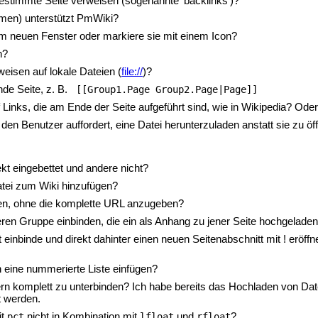
e bestimmte Seite verweisen (sogenannte 'backlinks')?
en) unterstützt PmWiki?
em neuen Fenster oder markiere sie mit einem Icon?
n?
eisen auf lokale Dateien (
file://
)?
nde Seite, z. B.
 [[Group1.Page Group2.Page|Page]] 
Links, die am Ende der Seite aufgeführt sind, wie in Wikipedia? Oder w
den Benutzer auffordert, eine Datei herunterzuladen anstatt sie zu öf
kt eingebettet und andere nicht?
datei zum Wiki hinzufügen?
isen, ohne die komplette URL anzugeben?
eren Gruppe einbinden, die ein als Anhang zu jener Seite hochgeladen
t einbinde und direkt dahinter einen neuen Seitenabschnitt mit ! eröffne
in eine nummerierte Liste einfügen?
ern komplett zu unterbinden? Ich habe bereits das Hochladen von Da
t werden.
it
nicht in Kombination mit
und
?
pct
lfloat
rfloat