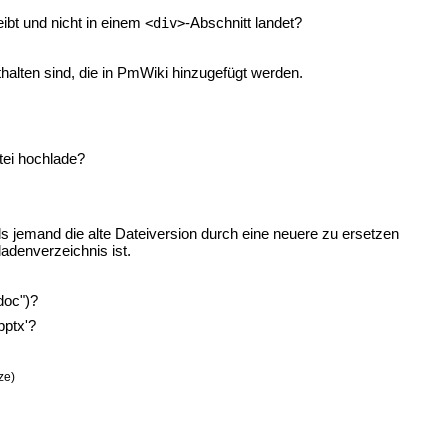
ibt und nicht in einem
-Abschnitt landet?
<div>
halten sind, die in PmWiki hinzugefügt werden.
atei hochlade?
ls jemand die alte Dateiversion durch eine neuere zu ersetzen
denverzeichnis ist.
doc")?
pptx'?
ze)