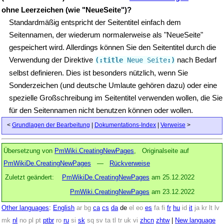
ohne Leerzeichen (wie "NeueSeite")?
Standardmäßig entspricht der Seitentitel einfach dem
Seitennamen, der wiederum normalerweise als "NeueSeite"
gespeichert wird. Allerdings können Sie den Seitentitel durch die
Verwendung der Direktive
nach Bedarf
(:title
 Neue Seite
:)
selbst definieren. Dies ist besonders nützlich, wenn Sie
Sonderzeichen (und deutsche Umlaute gehören dazu) oder eine
spezielle Großschreibung im Seitentitel verwenden wollen, die Sie
für den Seitennamen nicht benutzen können oder wollen.
<
Grundlagen der Bearbeitung
|
Dokumentations-Index
|
Verweise
>
Übersetzung von
PmWiki.CreatingNewPages
, Originalseite auf
PmWikiDe.CreatingNewPages
—
Rückverweise
Zuletzt geändert:
PmWikiDe.CreatingNewPages
am 25.12.2022
PmWiki.CreatingNewPages
am 23.12.2022
Other languages
:
English
ar
bg
ca
cs
da
de
el
eo
es
fa
fi
fr
hu
id
it
ja
kr
lt
lv
mk
nl
no
pl
pt
ptbr
ro
ru
si
sk
sq
sv
ta
tl
tr
uk
vi
zhcn
zhtw
|
New language