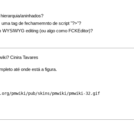
hierarquia/aninhados?
m uma tag de fechamemnto de script "?>"?
m WYSIWYG editing (ou algo como FCKEditor)?
wiki? Cinira Tavares
leto até onde está a figura.
.org/pmwiki/pub/skins/pmwiki/pmwiki-32.gif 