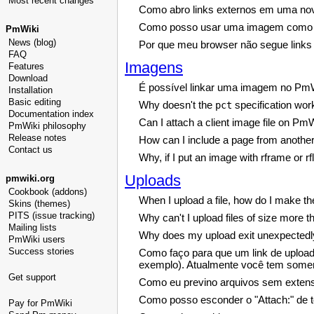
Most recent changes
Como abro links externos em uma no
Como posso usar uma imagem como 
PmWiki
News (blog)
Por que meu browser não segue links 
FAQ
Imagens
Features
Download
É possível linkar uma imagem no Pm
Installation
Basic editing
Why doesn't the
specification wor
pct
Documentation index
Can I attach a client image file on Pm
PmWiki philosophy
Release notes
How can I include a page from another
Contact us
Why, if I put an image with rframe or rf
Uploads
pmwiki.org
Cookbook (addons)
When I upload a file, how do I make the l
Skins (themes)
PITS (issue tracking)
Why can't I upload files of size more
Mailing lists
Why does my upload exit unexpectedly 
PmWiki users
Success stories
Como faço para que um link de upload
exemplo). Atualmente você tem somente
Get support
Como eu previno arquivos sem exten
Como posso esconder o "Attach:" de 
Pay for PmWiki