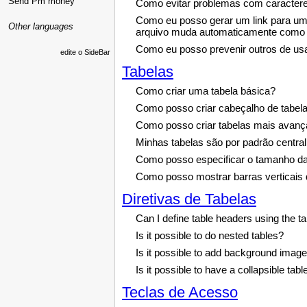
Send Pm money
Como evitar problemas com caractere
Como eu posso gerar um link para um 
Other languages
arquivo muda automaticamente como '
Como eu posso prevenir outros de usa
edite o SideBar
Tabelas
Como criar uma tabela básica?
Como posso criar cabeçalho de tabel
Como posso criar tabelas mais avan
Minhas tabelas são por padrão central
Como posso especificar o tamanho d
Como posso mostrar barras verticais 
Diretivas de Tabelas
Can I define table headers using the t
Is it possible to do nested tables?
Is it possible to add background images
Is it possible to have a collapsible tab
Teclas de Acesso