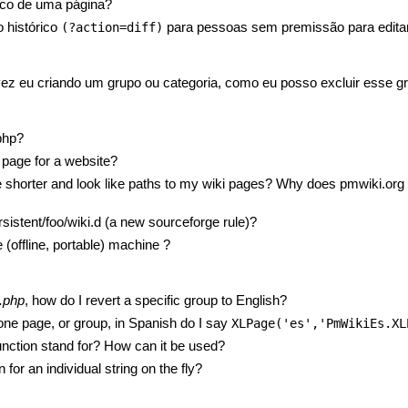
rico de uma página?
 histórico
para pessoas sem premissão para edita
(?action=diff)
ez eu criando um grupo ou categoria, como eu posso excluir esse gr
php?
 page for a website?
 shorter and look like paths to my wiki pages? Why does pmwiki.org 
ersistent/foo/wiki.d (a new sourceforge rule)?
(offline, portable) machine ?
g.php
, how do I revert a specific group to English?
t one page, or group, in Spanish do I say
XLPage('es','PmWikiEs.XL
function stand for? How can it be used?
for an individual string on the fly?