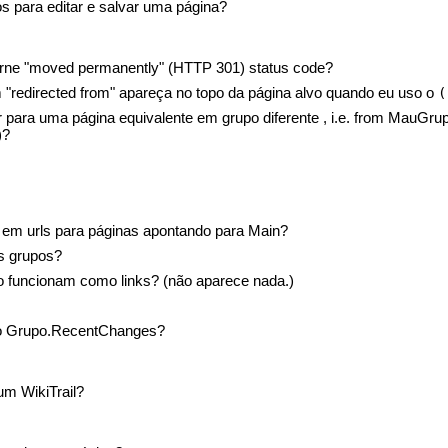
 para editar e salvar uma página?
rne "moved permanently" (HTTP 301) status code?
"redirected from" apareça no topo da página alvo quando eu uso o
(
ar para uma página equivalente em grupo diferente , i.e. from Ma
)?
 em urls para páginas apontando para Main?
s grupos?
ão funcionam como links? (não aparece nada.)
po Grupo.RecentChanges?
um WikiTrail?