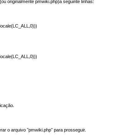
 (ou originalmente pmwiki.php)a seguinte linhas:
tlocale(LC_ALL,0)))
tlocale(LC_ALL,0)))
icação.
rar o arquivo "pmwiki.php" para prosseguir.