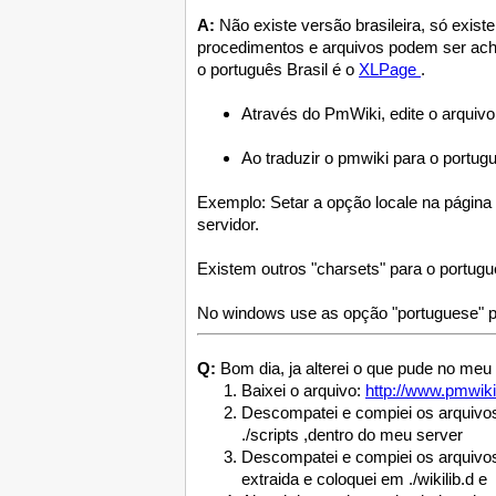
A:
Não existe versão brasileira, só exis
procedimentos e arquivos podem ser ac
o português Brasil é o
XLPage
.
Através do PmWiki, edite o arquiv
Ao traduzir o pmwiki para o portug
Exemplo: Setar a opção locale na página S
servidor.
Existem outros "charsets" para o portugu
No windows use as opção "portuguese" p
Q:
Bom dia, ja alterei o que pude no meu 
Baixei o arquivo:
http://www.pmwiki
Descompatei e compiei os arquivos 
./scripts ,dentro do meu server
Descompatei e compiei os arquiv
extraida e coloquei em ./wikilib.d e