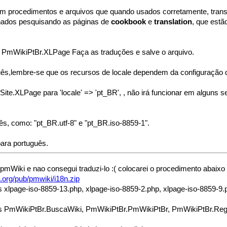
tem procedimentos e arquivos que quando usados corretamente, tran
hados pesquisando as páginas de
cookbook
e
translation
, que estã
o PmWikiPtBr.XLPage Faça as traduções e salve o arquivo.
uês,lembre-se que os recursos de locale dependem da configuração d
ite.XLPage para 'locale' => 'pt_BR', , não irá funcionar em alguns s
ês, como: "pt_BR.utf-8" e "pt_BR.iso-8859-1".
ara português.
pmWiki e nao consegui traduzi-lo :( colocarei o procedimento abaixo
.org/pub/pmwiki/i18n.zip
xlpage-iso-8859-13.php, xlpage-iso-8859-2.php, xlpage-iso-8859-9.ph
os PmWikiPtBr.BuscaWiki, PmWikiPtBr.PmWikiPtBr, PmWikiPtBr.Regr