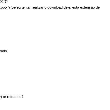
oc")?
tx'? Se eu tentar realizar o download dele, esta extensão de
rado.
y) or retracted?