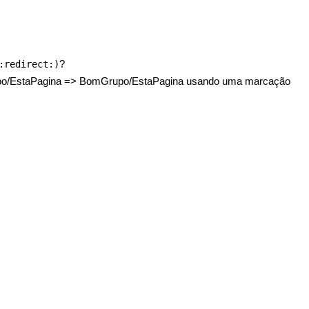
?
:redirect:)
uGrupo/EstaPagina => BomGrupo/EstaPagina usando uma marcação