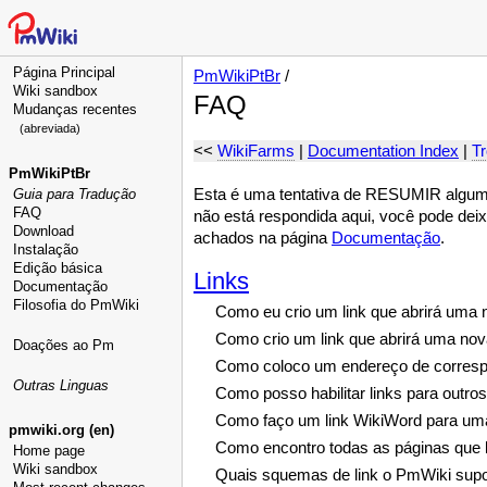
Página Principal
PmWikiPtBr
/
Wiki sandbox
FAQ
Mudanças recentes
(abreviada)
<<
WikiFarms
|
Documentation Index
|
Tr
PmWikiPtBr
Esta é uma tentativa de RESUMIR alguma
Guia para Tradução
FAQ
não está respondida aqui, você pode dei
Download
achados na página
Documentação
.
Instalação
Edição básica
Links
Documentação
Filosofia do PmWiki
Como eu crio um link que abrirá uma 
Como crio um link que abrirá uma nova
Doações ao Pm
Como coloco um endereço de corres
Outras Linguas
Como posso habilitar links para outros
Como faço um link WikiWord para uma
pmwiki.org (en)
Como encontro todas as páginas que lin
Home page
Wiki sandbox
Quais squemas de link o PmWiki supo