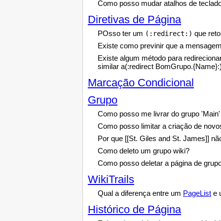
Como posso mudar atalhos de teclados
Diretivas de Página
POsso ter um
que reto
(:redirect:)
Existe como previnir que a mensagem 
Existe algum método para redirecion
similar a(:redirect BomGrupo.{Name}:
Marcação Condicional
Grupo
Como posso me livrar do grupo 'Main'
Como posso limitar a criação de novo
Por que [[St. Giles and St. James]] n
Como deleto um grupo wiki?
Como posso deletar a página de gru
WikiTrails
Qual a diferença entre um
PageList
e 
Histórico de Página