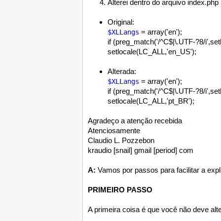
Alterei dentro do arquivo index.php
Original:
= array('en');
$XLLangs
if (preg_match('/^C$|\.UTF-?8/i',se
setlocale(LC_ALL,'en_US');
Alterada:
= array('en');
$XLLangs
if (preg_match('/^C$|\.UTF-?8/i',se
setlocale(LC_ALL,'pt_BR');
Agradeço a atenção recebida
Atenciosamente
Claudio L. Pozzebon
kraudio
[snail]
gmail
[period]
com
A:
Vamos por passos para facilitar a expl
PRIMEIRO PASSO
A primeira coisa é que você não deve alte