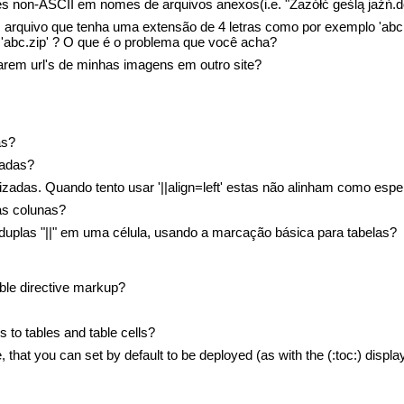
s non-ASCII em nomes de arquivos anexos(i.e. "Zażółć geślą jaźń.d
arquivo que tenha uma extensão de 4 letras como por exemplo 'abc.pp
abc.zip' ? O que é o problema que você acha?
rem url's de minhas imagens em outro site?
as?
çadas?
izadas. Quando tento usar '||align=left' estas não alinham como espe
as colunas?
duplas "||" em uma célula, usando a marcação básica para tabelas?
able directive markup?
 to tables and table cells?
le, that you can set by default to be deployed (as with the (:toc:) displa