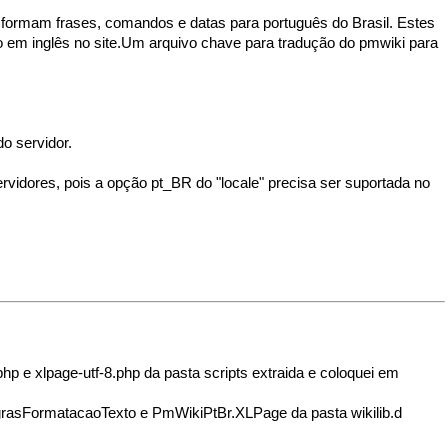
sformam frases, comandos e datas para português do Brasil. Estes
o em inglês no site.Um arquivo chave para tradução do pmwiki para
o servidor.
ervidores, pois a opção pt_BR do "locale" precisa ser suportada no
p e xlpage-utf-8.php da pasta scripts extraida e coloquei em
asFormatacaoTexto e PmWikiPtBr.XLPage da pasta wikilib.d