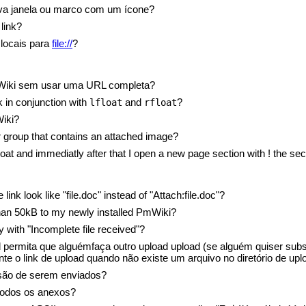
va janela ou marco com um ícone?
link?
locais para
file://
?
Wiki sem usar uma URL completa?
k in conjunction with
and
?
lfloat
rfloat
Wiki?
 group that contains an attached image?
loat and immediatly after that I open a new page section with ! the sect
ink look like "file.doc" instead of "Attach:file.doc"?
 than 50kB to my newly installed PmWiki?
with "Incomplete file received"?
 permita que alguémfaça outro upload upload (se alguém quiser subs
 o link de upload quando não existe um arquivo no diretório de upl
são de serem enviados?
todos os anexos?