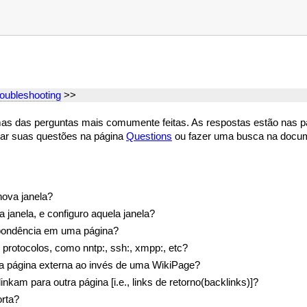
oubleshooting
>>
s das perguntas mais comumente feitas. As respostas estão nas pág
xar suas questões na página
Questions
ou fazer uma busca na docu
nova janela?
 janela, e configuro aquela janela?
pondência em uma página?
 protocolos, como nntp:, ssh:, xmpp:, etc?
 página externa ao invés de uma WikiPage?
kam para outra página [i.e., links de retorno(backlinks)]?
rta?