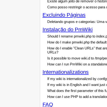
Existe algum jeito de remover o histó
Como posso restringir o acesso para o
Excluindo Páginas
Deletando grupos e categorias: Uma v
Instalação do PmWiki
Should I rename pmwiki.php to index.
How do I make pmwiki.php the default
How do I enable "Clean URLs" that are
URLs?
Is it possible to move wiki.d to /tmp/p
How can I run PmWiki on a standalone 
Internationalizations
If my wiki is internationalized by
confi
If my wiki is in English and I want jus
What does the first parameter of this 
How can I use PHP to add a translation 
FAQ