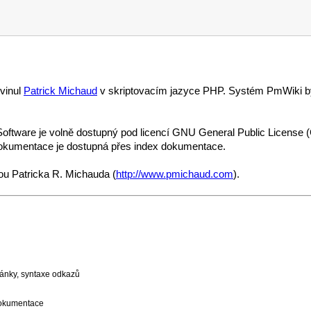
vinul
Patrick Michaud
v skriptovacím jazyce PHP. Systém PmWiki byl
 Software je volně dostupný pod licencí GNU General Public License 
okumentace je dostupná přes index dokumentace.
ou Patricka R. Michauda (
http://www.pmichaud.com
).
ránky, syntaxe odkazů
okumentace