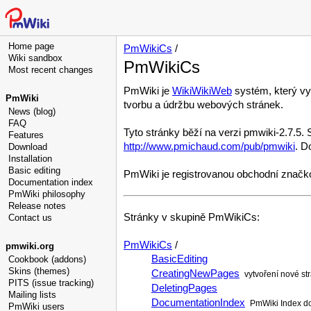
Home page
PmWikiCs
/
Wiki sandbox
PmWikiCs
Most recent changes
PmWiki je
WikiWikiWeb
systém, který vy
PmWiki
tvorbu a údržbu webových stránek.
News (blog)
FAQ
Tyto stránky běží na verzi pmwiki-2.7.5.
Features
http://www.pmichaud.com/pub/pmwiki
. D
Download
Installation
Basic editing
PmWiki je registrovanou obchodní značk
Documentation index
PmWiki philosophy
Release notes
Stránky v skupině PmWikiCs:
Contact us
PmWikiCs
/
pmwiki.org
BasicEditing
Cookbook (addons)
Skins (themes)
CreatingNewPages
vytvoření nové st
PITS (issue tracking)
DeletingPages
Mailing lists
DocumentationIndex
PmWiki Index d
PmWiki users