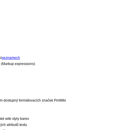
ki
seznamech
 (Markup expressions)
m dostupný formátovacích značek PmWiki
ké wiki styly barev
ch atributů textu