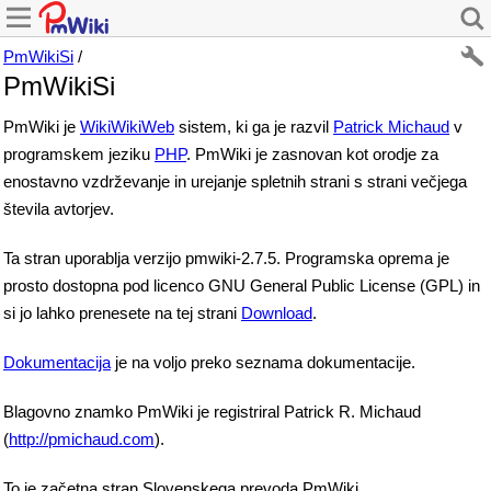
PmWikiSi
/
PmWikiSi
PmWiki je
WikiWikiWeb
sistem, ki ga je razvil
Patrick Michaud
v
programskem jeziku
PHP
. PmWiki je zasnovan kot orodje za
enostavno vzdrževanje in urejanje spletnih strani s strani večjega
števila avtorjev.
Ta stran uporablja verzijo pmwiki-2.7.5. Programska oprema je
prosto dostopna pod licenco GNU General Public License (GPL) in
si jo lahko prenesete na tej strani
Download
.
Dokumentacija
je na voljo preko seznama dokumentacije.
Blagovno znamko PmWiki je registriral Patrick R. Michaud
(
http://pmichaud.com
).
To je začetna stran Slovenskega prevoda PmWiki.