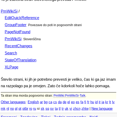
PmWikiSi
/
EditQuickReference
GroupFooter
Povezave do poti in pogovornih strani
PageNotFound
PmWikiSi
Slovenščina
RecentChanges
Search
StateOfTranslation
XLPage
Število strani, ki jih je potrebno prevesti je veliko, čas ki ga jaz imam
na razpolago pa je omejen. Zato če kdorkoli hoče lahko pomaga.
Ta stran ima morda
pogovorno stran:
PmWiki:PmWikiSi-Talk
.
Other languages
:
English
ar
bg
ca
cs
da
de
el
eo
es
fa
fi
fr
hu
id
it
ja
kr
lt
lv
mk
nl
no
pl
pt
ptbr
ro
ru
si
sk
sq
sv
ta
tl
tr
uk
vi
zhcn
zhtw
|
New language