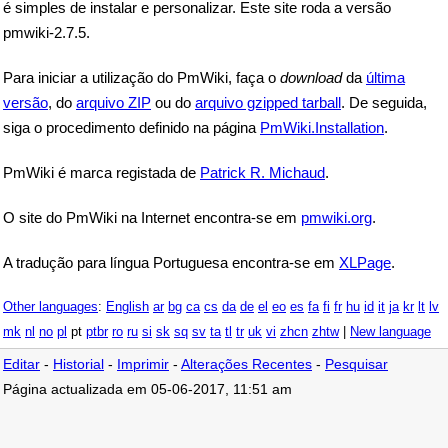
é simples de instalar e personalizar. Este site roda a versão
pmwiki-2.7.5.
Para iniciar a utilização do PmWiki, faça o
download
da
última
versão
, do
arquivo ZIP
ou do
arquivo gzipped tarball
. De seguida,
siga o procedimento definido na página
PmWiki.Installation
.
PmWiki é marca registada de
Patrick R. Michaud
.
O site do PmWiki na Internet encontra-se em
pmwiki.org
.
A tradução para língua Portuguesa encontra-se em
XLPage
.
Other languages
:
English
ar
bg
ca
cs
da
de
el
eo
es
fa
fi
fr
hu
id
it
ja
kr
lt
lv
mk
nl
no
pl
pt
ptbr
ro
ru
si
sk
sq
sv
ta
tl
tr
uk
vi
zhcn
zhtw
|
New language
Editar
-
Historial
-
Imprimir
-
Alterações Recentes
-
Pesquisar
Página actualizada em 05-06-2017, 11:51 am