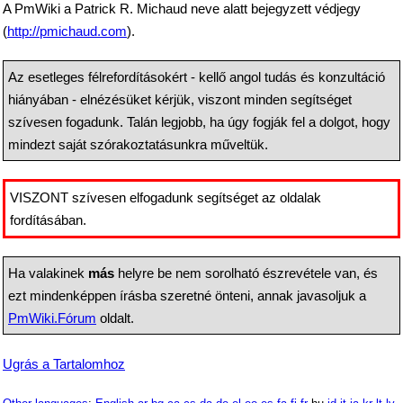
A PmWiki a Patrick R. Michaud neve alatt bejegyzett védjegy
(
http://pmichaud.com
).
Az esetleges félrefordításokért - kellő angol tudás és konzultáció
hiányában - elnézésüket kérjük, viszont minden segítséget
szívesen fogadunk. Talán legjobb, ha úgy fogják fel a dolgot, hogy
mindezt saját szórakoztatásunkra műveltük.
VISZONT szívesen elfogadunk segítséget az oldalak
fordításában.
Ha valakinek
más
helyre be nem sorolható észrevétele van, és
ezt mindenképpen írásba szeretné önteni, annak javasoljuk a
PmWiki.Fórum
oldalt.
Ugrás a Tartalomhoz