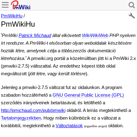
PmWikiHu
/
PmWikiHu
'
PmWiki
Patrick Michaud
által elkövetett
WikiWikiWeb
PHP nyelven
írt rendszer. A PmWiki-t elsősorban olyan weboldalak készítésére
hozták létre, amelynek célja a többszerzős dokumentáció
'
létrehozása.
A pmwiki.org portál a közelmúltban jött ki a PmWiki 2.x
(pmwiki-2.7.5) változattal. Az eredetihez képest több oldal
megváltozott (
jött létre, vagy került törlésre
).
Jelenleg a pmwiki-2.7.5 változat fut az oldalunkon. A program
szabadon hozzáférhető a
GNU General Public License (GPL)
szerződés irányelveinek betartásával, és letölthető a
http://pmichaud.com/pub/pmwiki
oldalról. A leírás megtekinthető a
Tartalomjegyzékben
. Hogy miben különbözik ez a változat a
korábbitól, megtekinthető a
Változtatások
oldalon.
(egyelőre angol)