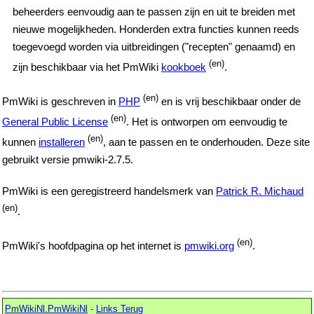
beheerders eenvoudig aan te passen zijn en uit te breiden met
nieuwe mogelijkheden. Honderden extra functies kunnen reeds
toegevoegd worden via uitbreidingen ("recepten" genaamd) en
(en)
zijn beschikbaar via het PmWiki
kookboek
.
(en)
PmWiki is geschreven in
PHP
en is vrij beschikbaar onder de
(en)
General Public License
. Het is ontworpen om eenvoudig te
(en)
kunnen
installeren
, aan te passen en te onderhouden. Deze site
gebruikt versie pmwiki-2.7.5.
PmWiki is een geregistreerd handelsmerk van
Patrick R. Michaud
(en)
.
(en)
PmWiki's hoofdpagina op het internet is
pmwiki.org
.
PmWikiNl.PmWikiNl
-
Links Terug