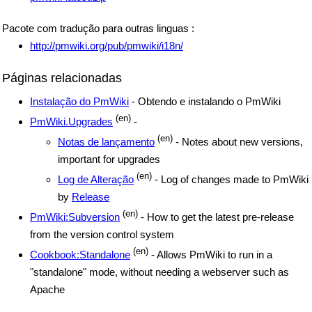
Pacote com tradução para outras linguas :
http://pmwiki.org/pub/pmwiki/i18n/
Páginas relacionadas
Instalação do PmWiki
- Obtendo e instalando o PmWiki
(en)
PmWiki.Upgrades
-
(en)
Notas de lançamento
- Notes about new versions,
important for upgrades
(en)
Log de Alteração
- Log of changes made to PmWiki
by
Release
(en)
PmWiki:Subversion
- How to get the latest pre-release
from the version control system
(en)
Cookbook:Standalone
- Allows PmWiki to run in a
"standalone" mode, without needing a webserver such as
Apache