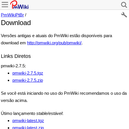
PmWikiPtBr
/
Download
Versões antigas e atuais do PmWiki estão disponíveis para
download em
http://pmwiki.org/pub/pmwiki/
.
Links Diretos
pmwiki-2.7.5:
pmwiki-2.7.5.tgz
pmwiki-2.7.5.zip
Se você está iniciando no uso do PmWiki recomendamos o uso da
versão acima.
Útimo lançamento
stable/estável
:
pmwiki-latest.tgz
pmwiki-latest.zip