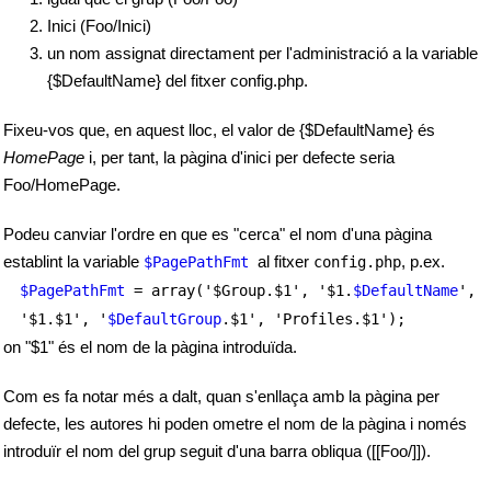
Inici (Foo/Inici)
un nom assignat directament per l'administració a la variable
{$DefaultName} del fitxer config.php.
Fixeu-vos que, en aquest lloc, el valor de {$DefaultName} és
HomePage
i, per tant, la pàgina d'inici per defecte seria
Foo/HomePage.
Podeu canviar l'ordre en que es "cerca" el nom d'una pàgina
establint la variable
al fitxer
, p.ex.
$PagePathFmt
config.php
$PagePathFmt
= array('$Group.$1', '$1.
$DefaultName
',
'$1.$1', '
$DefaultGroup
.$1', 'Profiles.$1');
on "$1" és el nom de la pàgina introduïda.
Com es fa notar més a dalt, quan s'enllaça amb la pàgina per
defecte, les autores hi poden ometre el nom de la pàgina i només
introduïr el nom del grup seguit d'una barra obliqua ([[Foo/]]).