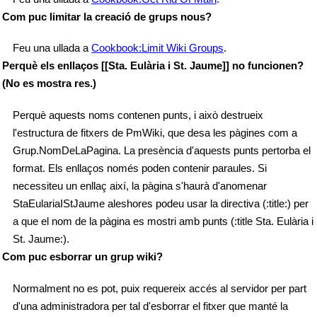
Com puc limitar la creació de grups nous?
Feu una ullada a
Cookbook:Limit Wiki Groups
.
Perquè els enllaços [[Sta. Eulària i St. Jaume]] no funcionen?
(No es mostra res.)
Perquè aquests noms contenen punts, i això destrueix
l'estructura de fitxers de PmWiki, que desa les pàgines com a
Grup.NomDeLaPagina. La presència d'aquests punts pertorba el
format. Els enllaços només poden contenir paraules. Si
necessiteu un enllaç així, la pàgina s'haurà d'anomenar
StaEulariaIStJaume aleshores podeu usar la directiva (:title:) per
a que el nom de la pàgina es mostri amb punts (:title Sta. Eulària i
St. Jaume:).
Com puc esborrar un grup wiki?
Normalment no es pot, puix requereix accés al servidor per part
d'una administradora per tal d'esborrar el fitxer que manté la