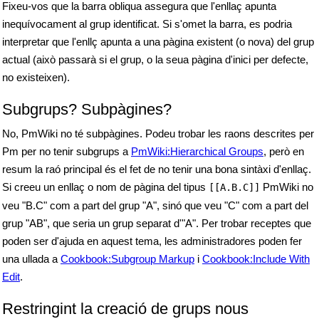
Fixeu-vos que la barra obliqua assegura que l'enllaç apunta
inequívocament al grup identificat. Si s'omet la barra, es podria
interpretar que l'enllç apunta a una pàgina existent (o nova) del grup
actual (això passarà si el grup, o la seua pàgina d'inici per defecte,
no existeixen).
Subgrups? Subpàgines?
No, PmWiki no té subpàgines. Podeu trobar les raons descrites per
Pm per no tenir subgrups a
PmWiki:Hierarchical Groups
, però en
resum la raó principal és el fet de no tenir una bona sintàxi d'enllaç.
Si creeu un enllaç o nom de pàgina del tipus
PmWiki no
[[A.B.C]]
veu "B.C" com a part del grup "A", sinó que veu "C" com a part del
grup "AB", que seria un grup separat d'"A". Per trobar receptes que
poden ser d'ajuda en aquest tema, les administradores poden fer
una ullada a
Cookbook:Subgroup Markup
i
Cookbook:Include With
Edit
.
Restringint la creació de grups nous