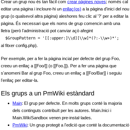
Crear un grup nou és tan fàcil com
crear pàgines noves
; només cal
editar una pàgina i incloure-hi un
enllaç(os)
a la pàgina d'inici del nou
grup (o qualsevol altra pàgina) aleshores feu clic al '?' per a editar la
pàgina. És necessari que els noms de grup comencin amb una
lletra (però l'administració pot canviar açò afegint
$GroupPattern = '[[:upper:]\\d][\\w]*(?:-\\w+)*';
al fitxer config.php).
Per exemple, per a fer la pàgina incial per defecte del grup Foo,
creeu un enllaç a [[Foo/]] (o [[Foo.]]). Per a fer una pàgina que
s'anomeni Bar al grup Foo, creeu un enllaç a [[Foo/Bar]] i seguiu
l'enllaç per editar-la.
Els grups a un PmWiki estàndard
Main
: El grup per defecte. En molts grups conté la majoria
dels continguts contribuït per les autores. Main.Inici i
Main.WikiSandbox venen pre-instal·lades.
PmWiki
: Un grup protegit a l'edició que conté la documentació