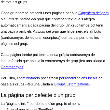
de tots els grups.
Cada grup també pot tenir unes pàgines per a la
Capçalera del grup
o el
Peu de pàgina del grup
que contenen text que s'afegirà
automàticament a cada pàgina del grup. Un grup també pot tenir
una pàgina amb els
Atributs del grup
que hi defineix els atributs
(contrasenyes de lectura i escriptura) compartits per totes les
pàgines del grup.
Cada pàgina també pot tenir la seua pròpia contrasenya de
lectura/edició que anul·la la contrasenya de grup (feu una ullada a
Contrasenyes
).
Per últim, l'
administració
pot establir
personalitzacions locals
en
base als grups --feu una ullada a
GroupCustomizations
.
La pàgina per defecte d'un grup
La "pàgina d'inici" per defecte d'un grup té el nom:
igual que el grup (Foo/Foo)