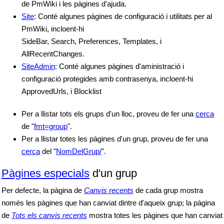
de PmWiki i les pàgines d'ajuda.
Site
: Conté algunes pàgines de configuració i utilitats per al
PmWiki, incloent-hi
SideBar, Search, Preferences, Templates, i
AllRecentChanges.
SiteAdmin
: Conté algunes pàgines d'aministració i
configuració protegides amb contrasenya, incloent-hi
ApprovedUrls, i Blocklist
Per a llistar tots els grups d'un lloc, proveu de fer una
cerca
de "
fmt=group
".
Per a llistar totes les pàgines d'un grup, proveu de fer una
cerca
del "
NomDelGrup/
".
Pàgines especials
d'un grup
Per defecte, la pàgina de
Canvis recents
de cada grup mostra
només les pàgines que han canviat dintre d'aqueix grup; la pàgina
de
Tots els canvis recents
mostra totes les pàgines que han canviat