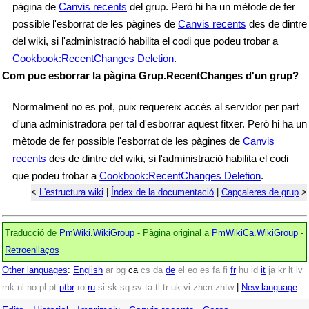
pàgina de
Canvis recents
del grup. Però hi ha un mètode de fer
possible l'esborrat de les pàgines de
Canvis recents
des de dintre
del wiki, si l'administració habilita el codi que podeu trobar a
Cookbook:RecentChanges Deletion
.
Com puc esborrar la pàgina Grup.RecentChanges d'un grup?
Normalment no es pot, puix requereix accés al servidor per part
d'una administradora per tal d'esborrar aquest fitxer. Però hi ha un
mètode de fer possible l'esborrat de les pàgines de
Canvis
recents
des de dintre del wiki, si l'administració habilita el codi
que podeu trobar a
Cookbook:RecentChanges Deletion
.
<
L'estructura wiki
|
Índex de la documentació
|
Capçaleres de grup
>
Traducció de
PmWiki.WikiGroup
- Pàgina original a
PmWikiCa.WikiGroup
-
Retroenllaços
Other languages
:
English
ar
bg
ca
cs
da
de
el
eo
es
fa
fi
fr
hu
id
it
ja
kr
lt
lv
mk
nl
no
pl
pt
ptbr
ro
ru
si
sk
sq
sv
ta
tl
tr
uk
vi
zhcn
zhtw
|
New language