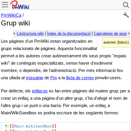
PmWikiCa
/
Grup wiki
<
L'estructura wiki
|
Índex de la documentació
|
Capçaleres de grup
>
Les pàgines d'un PmWiki estan organitzades en
autores (bàsic)
grups relacionats de pàgines. Aquesta funcionalitat
permet a les autores crear autònomament els seus propis "espais
wiki" de continguts especialitzats, sense haver d'esdevenir
membre, o dependre, de l'administració. Per més informació feu
una ullada al
missatge
de
Pm
a la
llista de correu
pmwiki-users.
Per defecte, els
enllaços
es fan entre pàgines del mateix grup; per a
crear un enllaç a una pàgina d'un altre grup, s'ha d'afegir el nom de
l'altre grup i un punt o una barra. Per exemple, un enllaç a
Main/WikiSandbox es podria escriure de les següents formes:
* 
[[
Main.WikiSandbox
]]