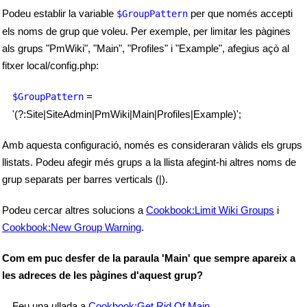
Podeu establir la variable
per que només accepti
$GroupPattern
els noms de grup que voleu. Per exemple, per limitar les pàgines
als grups "PmWiki", "Main", "Profiles" i "Example", afegius açò al
fitxer local/config.php:
=
$GroupPattern
'(?:Site|SiteAdmin|PmWiki|Main|Profiles|Example)';
Amb aquesta configuració, només es consideraran vàlids els grups
llistats. Podeu afegir més grups a la llista afegint-hi altres noms de
grup separats per barres verticals (|).
Podeu cercar altres solucions a
Cookbook:Limit Wiki Groups
i
Cookbook:New Group Warning
.
Com em puc desfer de la paraula 'Main' que sempre apareix a
les adreces de les pàgines d'aquest grup?
Feu una ullada a
Cookbook:Get Rid Of Main
.