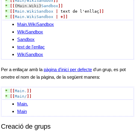
* 
[[
Main/WikiSandbox
]]
* 
[[
(
Main.Wiki
)
Sandbox
]]
* 
[[
Main.WikiSandbox
|
 text de l'enllaç
]]
* 
[[
Main.WikiSandbox
|
+]]
Main.WikiSandbox
WikiSandbox
Sandbox
text de l'enllaç
WikiSandbox
Per a enllaçar amb la
pàgina d'inici per defecte
d'un grup, es pot
ometre el nom de la pàgina, de la següent manera:
* 
[[
Main.
]]
* 
[[
Main/
]]
Main.
Main
Creació de grups