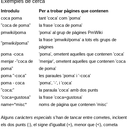
Exemples de cerca
Introduïu
Per a trobar pàgines que contenen
coca poma
tant 'coca' com 'poma'
"coca de poma"
la frase 'coca de poma'
pmwiki/poma
'poma' al grup de pàgines PmWiki
la frase 'pmwiki/poma' a tots els grups de
"pmwiki/poma"
pàgines
poma -coca
'poma', ometent aquelles que contenen 'coca'
menjar -"coca de
'menjar', ometent aquelles que contenen 'coca
poma"
de poma'
poma "-coca"
les paraules 'poma' i '-coca'
poma - coca
'poma', '-', i 'coca'
"coca:"
la paraula 'coca' amb dos punts
"coca=gustosa"
la frase 'coca=gustosa'
name=*misc*
noms de pàgina que contenen 'misc'
Alguns
caràcters especials
s'han de tancar entre cometes, incloent
els dos punts (:), el signe d'igualtat (=), menor que (<), cometa