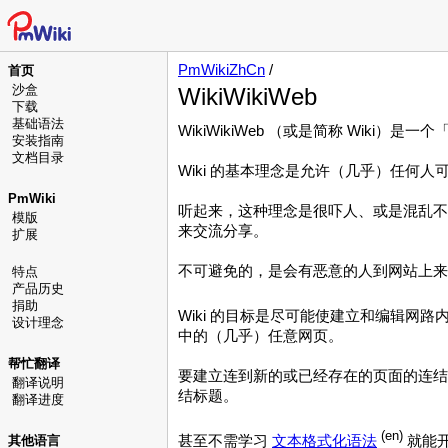
PmWikiZhCn
/
首页
沙盒
WikiWikiWeb
下载
基础语法
WikiWikiWeb （或是简称 Wiki）
安装指南
文档目录
Wiki 的基本理念是允许（几乎）任何
PmWiki
听起来，这种理念是很吓人、或是混乱不
模版
来交流分享。
扩展
不可避免的，是会有恶意的人到网站上来
特点
产品历史
捐助
Wiki 的目标是尽可能使建立和编辑
设计理念
中的（几乎）任意网页。
帮忙翻译
要建立连到新的或已经存在的页面的连结，只
翻译说明
结标题。
翻译进度
(en)
甚至不需学习
文本格式化语法
就能
其他语言