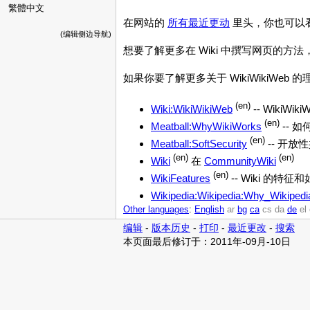
繁體中文
在网站的
所有最近更动
里头，你也可以
(编辑侧边导航)
想要了解更多在 Wiki 中撰写网页的方
如果你要了解更多关于 WikiWikiWe
(en)
Wiki:WikiWikiWeb
-- WikiWik
(en)
Meatball:WhyWikiWorks
-- 如
(en)
Meatball:SoftSecurity
-- 开
(en)
(en)
Wiki
在
CommunityWiki
(en)
WikiFeatures
-- Wiki 的特
Wikipedia:Wikipedia:Why_Wikipedi
Other languages
:
English
ar
bg
ca
cs
da
de
el
编辑
-
版本历史
-
打印
-
最近更改
-
搜索
本页面最后修订于：2011年-09月-10日