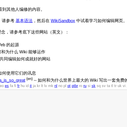
看到其他人编修的内容。
法，请参考
基本语法
，然后在
WikiSandbox
中试着学习如何编辑网页
b 的理念，请参考底下这些网站（英文）：
iWeb 的起源
何和为什么 Wiki 能够运作
放性共同编辑如何成就好的网站
征和如何使用它们的讯息
(en)
a_is_so_great
-- 如何和为什么世界上最大的 Wiki 写出一套免
eo
es
fa
fi
fr
hu
id
it
ja
kr
lt
lv
mk
nl
no
pl
pt
ptbr
ro
ru
si
sk
sq
sv
ta
tl
tr
uk
vi