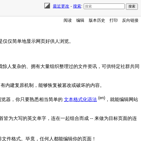
最近更改
-
搜索
:
阅读
编辑
版本历史
打印
反向链接
是仅仅简单地显示网页好供人浏览。
展成惊人复杂的、拥有大量组织整理过的文件资讯，可供特定社群共同
）有内建复原机制，能够恢复被篡改或破坏的内容。
(en)
页浏览器，你只要熟悉相当简单的
文本格式化语法
，就能编辑网站
字首皆为大写的英文单字，连在一起组合而成 -- 来做为目标页面的连
排文件格式。毕竟，任何人都能编辑你的页面！