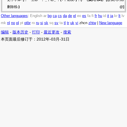
删除线
-}
@]
Other languages
:
English
ar
bg
ca
cs
da
de
el
eo
es
fa
fi
fr
hu
id
it
ja
kr
lt
lv
mk
nl
no
pl
pt
ptbr
ro
ru
si
sk
sq
sv
ta
tl
tr
uk
vi
zhcn
zhtw
|
New language
编辑
-
版本历史
-
打印
-
最近更改
-
搜索
本页面最后修订于：2012年-03月-31日