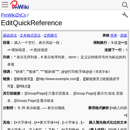
PmWikiZhCn
/
EditQuickReference
基础语法
-
文本格式语法
-
文档索引
表格
简单
-
高级
段落：
插入一个空行，表示另起一段；
强制换行：
\\
或
[[<<]]
->
增加缩进，
-<
悬挂缩进
连接下一行：
\
列表：
*
表示无序列表，
#
表示有序列表，
:
term
：
定义以特殊符号作为标志的列
表项
强调：
''
斜体
''
,
'''
粗体
'''
,
'''''
粗斜体
'''''
,
@@
打印机字体
@@
(等宽字体)
链接：
[[
被链接页
]]
，
[[
http://www.example.com
]]
，
[[
被链接页
|
链接描述字
符
]]
，
[[#
锚点
]]
其它组链接：
[[Group/Page]] 只显示页面名， [[Group.Page]] 显示为 组名.页面
名，[[Group(.Page)]] 显示组名
分割符：
!!
,
!!!
表示标题,
----
表示分隔线
禁用格式解析
[=
插入内容
=]
其他：
[+
大字体
+]
，
[++
更大字体
++]
，
[-
小字体
-]
，
[--
插入预先格式化过的文本
更小字体
--]
，
'^
上标
^'
，
'_
下标
_'
，
{+
下划线
+}
，
{-
（插入代码）
[@
插入内容