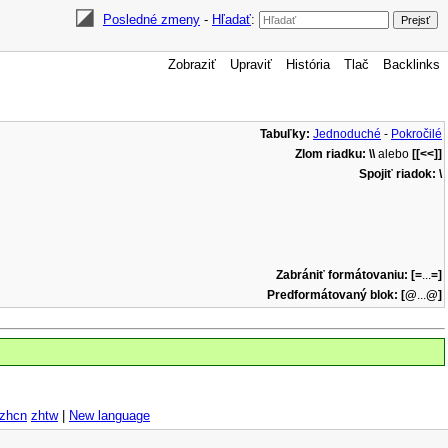
Posledné zmeny
-
Hľadať
:
Zobraziť
Upraviť
História
Tlač
Backlinks
Tabuľky:
Jednoduché
-
Pokročilé
Zlom riadku:
\\
alebo
[[<<]]
Spojiť riadok:
\
Zabrániť formátovaniu:
[=
...
=]
Predformátovaný blok:
[@
...
@]
zhcn
zhtw
|
New language