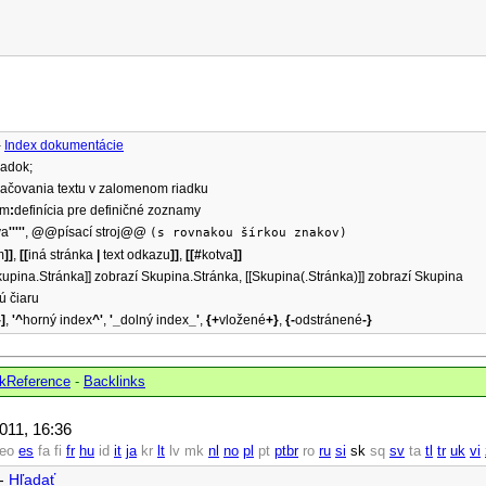
-
Index dokumentácie
iadok;
ačovania textu v zalomenom riadku
em
:
definícia pre definičné zoznamy
va
'''''
,
@@
písací stroj
@@
(s rovnakou šírkou znakov)
m
]]
,
[[
iná stránka
|
text odkazu
]]
,
[[#
kotva
]]
kupina.Stránka]] zobrazí Skupina.Stránka, [[Skupina(.Stránka)]] zobrazí Skupina
ú čiaru
-]
,
'^
horný index
^'
,
'_
dolný index
_'
,
{+
vložené
+}
,
{-
odstránené
-}
kReference
-
Backlinks
2011, 16:36
eo
es
fa
fi
fr
hu
id
it
ja
kr
lt
lv
mk
nl
no
pl
pt
ptbr
ro
ru
si
sk
sq
sv
ta
tl
tr
uk
vi
-
Hľadať