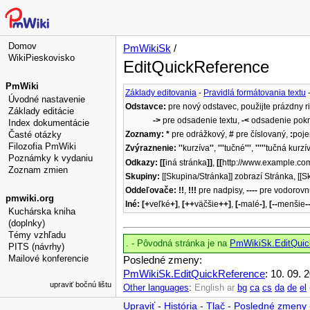
Domov
PmWikiSk
/
WikiPieskovisko
EditQuickReference
PmWiki
Základy editovania
-
Pravidlá formátovania textu
Úvodné nastavenie
Odstavce:
pre nový odstavec, použijte prázdny r
Základy editácie
->
pre odsadenie textu,
-<
odsadenie pokr
Index dokumentácie
Časté otázky
Zoznamy:
*
pre odrážkový,
#
pre číslovaný,
:
poj
Filozofia PmWiki
Zvýraznenie:
''
kurzíva
''
,
'''
tučné
'''
,
'''''
tučná kurzí
Poznámky k vydaniu
Odkazy:
[[
iná stránka
]]
,
[[
http://www.example.co
Zoznam zmien
Skupiny:
[[Skupina/Stránka]] zobrazí Stránka, [[S
Oddeľovače:
!!
,
!!!
pre nadpisy,
----
pre vodorovn
pmwiki.org
Iné:
[+
veľké
+]
,
[++
väčšie
++]
,
[-
malé
-]
,
[--
menšie
-
Kuchárska kniha
(doplnky)
Témy vzhľadu
. - Pôvodná stránka je na
PmWikiSk.EditQuic
PITS (návrhy)
Mailové konferencie
Posledné zmeny:
PmWikiSk.EditQuickReference
: 10. 09. 
upraviť bočnú lištu
Other languages
:
English
ar
bg
ca
cs
da
de
el
Upraviť
-
História
-
Tlač
-
Posledné zmeny