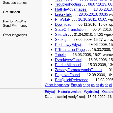
Success stories
Troubleshooting
. . .
08.07.2013, 08
FlatFileAdvantages
. . .
18.06.2013,
Get support
Links-Talk
. . .
28.05.2013, 09:35
wp
PmWikiPl
. . .
16.10.2011, 05:09
wp
Pay for PmWiki
Download
. . . 05.11.2010, 15:07 w
Send Pm money
StateOfTranslation
. . . 05.04.2010
Search
. . . 01.04.2010, 17:29 wpr
Other languages
Szukaj
. . . 29.06.2009, 15:27 wpr
PodstawyEdycji
. . . 29.06.2009, 
PlTranslationPage
. . . 15.03.2008
Tabele
. . . 15.03.2008, 15:21 wpro
DyrektywyTabel
. . . 15.03.2008, 
PatrickMichaud
. . . 15.03.2008, 1
ZasadyFormatowaniaTekstu
. . . 
PageNotFound
. . . 12.08.2006, 1
EditQuickReference
. . . 12.08.20
Other languages
:
English
ar
bg
ca
cs
da
de
el
Edytuj
-
Historia zmian
-
Wydrukuj
-
Ostatn
Data ostatniej modyfikacji: 15.01.2022, 16