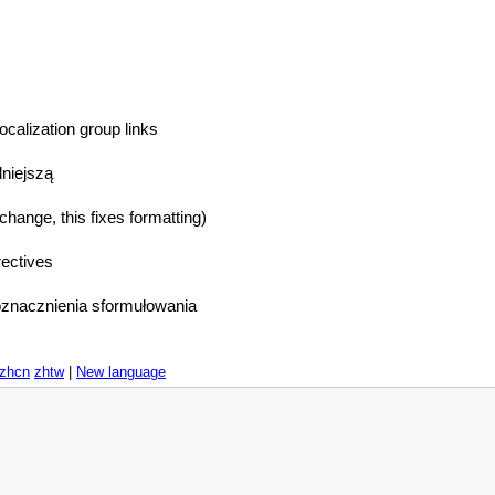
calization group links
niejszą
change, this fixes formatting)
rectives
noznacznienia sformułowania
zhcn
zhtw
|
New language