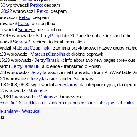
:50
wprowadził
Petko
: despam
 20:22
wprowadził
Petko
: despam
rowadził
Petko
: despam
rowadził
Petko
: de-sandbox
prowadził
SchreyP
: de-sandbox
, 07:49 wprowadził
SchreyP
: update XLPageTemplate link, and other Lo
owadził
SchreyP
: redirect to local translation
owadził
MateuszCzaplinski
: zamiana przykładowej nazwy grupy na ład
15:23 wprowadził
MateuszCzaplinski
: drobne poprawki
, 15:29 wprowadził
JerzyTarasiuk
: info about two new pages (previous 
wadził
JerzyTarasiuk
: audience - translated o Polish
15:13 wprowadził
JerzyTarasiuk
: initial translation from PmWiki/TableDi
3:24 wprowadził
JerzyTarasiuk
: added Summary
01.03.2008, 06:30 wprowadził
JerzyTarasiuk
: interpunkcyjna, dla ujed
6:13 wprowadził
Mateusz
:
06, 16:11 wprowadził
Mateusz
: tłumaczenie
eo
es
fa
fi
fr
hu
id
it
ja
kr
lt
lv
mk
nl
no
pl
pt
ptbr
ro
ru
si
sk
sq
sv
ta
tl
tr
uk
vi
ie zmiany
-
Wyszukaj
:41