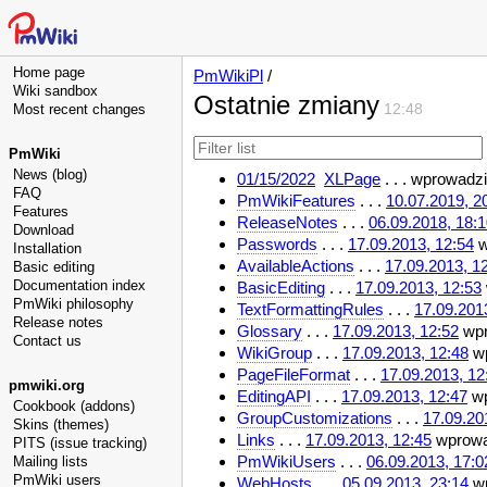
Home page
PmWikiPl
/
Wiki sandbox
Ostatnie zmiany
Most recent changes
12:48
PmWiki
News (blog)
01/15/2022
XLPage
. . .
wprowadzi
FAQ
PmWikiFeatures
. . .
10.07.2019, 2
Features
ReleaseNotes
. . .
06.09.2018, 18:
Download
Passwords
. . .
17.09.2013, 12:54
w
Installation
AvailableActions
. . .
17.09.2013, 1
Basic editing
Documentation index
BasicEditing
. . .
17.09.2013, 12:53
PmWiki philosophy
TextFormattingRules
. . .
17.09.201
Release notes
Glossary
. . .
17.09.2013, 12:52
wpr
Contact us
WikiGroup
. . .
17.09.2013, 12:48
wp
PageFileFormat
. . .
17.09.2013, 12
pmwiki.org
EditingAPI
. . .
17.09.2013, 12:47
wp
Cookbook (addons)
GroupCustomizations
. . .
17.09.20
Skins (themes)
Links
. . .
17.09.2013, 12:45
wprowa
PITS (issue tracking)
PmWikiUsers
. . .
06.09.2013, 17:0
Mailing lists
PmWiki users
WebHosts
. . .
05.09.2013, 23:14
wp