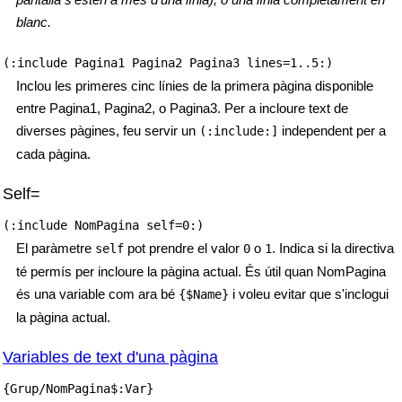
blanc.
(:include Pagina1 Pagina2 Pagina3 lines=1..5:)
Inclou les primeres cinc línies de la primera pàgina disponible
entre Pagina1, Pagina2, o Pagina3. Per a incloure text de
diverses pàgines, feu servir un
independent per a
(:include:]
cada pàgina.
Self=
(:include NomPagina self=0:)
El paràmetre
pot prendre el valor
o
. Indica si la directiva
self
0
1
té permís per incloure la pàgina actual. És útil quan NomPagina
és una variable com ara bé
i voleu evitar que s'inclogui
{$Name}
la pàgina actual.
Variables de text d'una pàgina
{Grup/NomPagina$:Var}