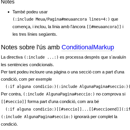
Notes
També podeu usar
que
(:include Meua/Pagina#meuaancora lines=4:)
comença, i inclou, la línia amb l'àncora
i
[[#meuaancora]]
les tres línies següents.
Notes sobre l'ús amb
ConditionalMarkup
La directiva
es processa després que s'avaluïn
(:include ...:)
les sentències condicionals.
Per tant podeu incloure una pàgina o una secció com a part d'una
condició, com per exemple
(:if alguna condicio:)(:include AlgunaPagina#seccio:)
Per contra,
no comprova si
(:include AlgunaPagina#seccio:)
forma part d'una condició, com ara bé
[[#seccio]]
(:if alguna condicio:)[[#seccio]]...[[#seccioend]](:i
ignorarà per complet la
(:include AlgunaPagina#seccio:)
condició.