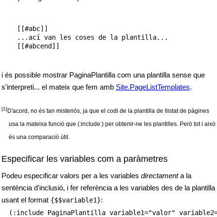
    [[#abc]]

    ...ací van les coses de la plantilla...

    [[#abcend]]

i és possible mostrar PaginaPlantilla com una plantilla sense que
s'interpreti... el mateix que fem amb
Site.PageListTemplates
.
[1]
D'acord, no és tan misteriós, ja que el codi de la plantilla de llistat de pàgines
usa la mateixa funció que (:include:) per obtenir-ne les plantilles. Però tot i això
és una comparació útil.
Especificar les variables com a paràmetres
Podeu especificar valors per a les variables
directament
a la
sentència d'inclusió, i fer referència a les variables des de la plantilla
usant el format
:
{$$variable1}
(:include PaginaPlantilla variable1="valor" variable2