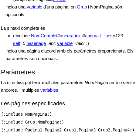
inclou una
variable
d'una pàgina, on
Grup
i NomPagina són
opcionals
La sintaxi completa és
(:include
NomComplet
#
ancora-inici
#
ancora-fi
lines
=
123
self
=
0
basepage
=
abc
variable
=
valor
:)
inclou una pàgina d'acord amb els paràmetres proporcionats. Els
paràmetres són opcionals.
Paràmetres
La directiva pot tenir múltiples paràmetres
NomPagina
amb o sense
àncores, i múltiples
variables
.
Les pàgines especificades
(:include NomPagina:)
(:include Grup.NomPagina:)
(:include Pagina1 Pagina2 Grup1.Pagina3 Grup2.Pagina4:)