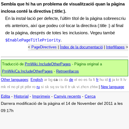
Sembla que hi ha un problema de visualització quan la pàgina
inclosa conté la directiva (:title:).
En la instal·lació per defecte, l'
últim
títol de la pàgina sobreescriu
els anteriors, així que podeu col·locar la directiva (:title :) al final
de la pàgina, després de totes les inclusions. Vegeu també
.
$EnablePageTitlePriority
<
PageDirectives
|
Índex de la documentació
|
InterMapes
>
Traducció de
PmWiki.IncludeOtherPages
- Pàgina original a
PmWikiCa.IncludeOtherPages
-
Retroenllaços
Other languages
:
English
ar
bg
ca
cs
da
de
el
eo
es
fa
fi
fr
hu
id
it
ja
kr
lt
lv
mk
nl
no
pl
pt
ptbr
ro
ru
si
sk
sq
sv
ta
tl
tr
uk
vi
zhcn
zhtw
|
New language
Edita
-
Historial
-
Imprimeix
-
Canvis recents
-
Cerca
Darrera modificació de la pàgina el 14 de November del 2011 a les
09:17h