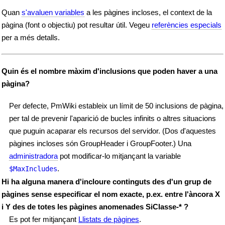
Quan
s'avaluen variables
a les pàgines incloses, el context de la
pàgina (font o objectiu) pot resultar útil. Vegeu
referències especials
per a més detalls.
Quin és el nombre màxim d'inclusions que poden haver a una
pàgina?
Per defecte, PmWiki estableix un límit de 50 inclusions de pàgina,
per tal de prevenir l'aparició de bucles infinits o altres situacions
que puguin acaparar els recursos del servidor. (Dos d'aquestes
pàgines incloses són GroupHeader i GroupFooter.) Una
administradora
pot modificar-lo mitjançant la variable
.
$MaxIncludes
Hi ha alguna manera d'incloure continguts des d'un grup de
pàgines sense especificar el nom exacte, p.ex. entre l'àncora X
i Y des de totes les pàgines anomenades SiClasse-* ?
Es pot fer mitjançant
Llistats de pàgines
.