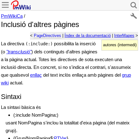
PmWikiCa
/
Inclusió d'altres pàgines
<
PageDirectives
|
Índex de la documentació
|
InterMapes
>
La directiva
possibilita la inserció
(:include:)
autores (intermedi)
(o
"transclusió"
) dels continguts d'altres pàgines
a la pàgina actual. Totes les directives de sota executen una
inclusió directa. En concret, si no s'indica el contrari, s'assumeix
que qualsevol
enllaç
del text inclòs enllaça amb pàgines del
grup
wiki
actual.
Sintaxi
La sintaxi bàsica és
(:include NomPagina:)
usant NomPagina s'inclou la totalitat d'eixa pàgina (del mateix
grup).
{Grup/NomPagina$:
PTVar
}