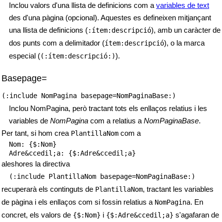
Inclou valors d'una llista de definicions com a
variables de text
des d'una pàgina (opcional). Aquestes es defineixen mitjançant
una llista de definicions (
), amb un caràcter de
:ítem:descripció
dos punts com a delimitador (
), o la marca
ítem:descripció
especial (
).
(:ítem:descripció:)
Basepage=
(:include NomPagina basepage=NomPaginaBase:)
Inclou NomPagina, però tractant tots els enllaços relatius i les
variables de
NomPagina
com a relatius a
NomPaginaBase
.
Per tant, si hom crea
com a
PlantillaNom
Nom: {$:Nom}

Adre&ccedil;a: {$:Adre&ccedil;a}
aleshores la directiva
(:include PlantillaNom basepage=NomPaginaBase:)
recuperarà els continguts de
, tractant les variables
PlantillaNom
de pàgina i els enllaços com si fossin relatius a
. En
NomPagina
concret, els valors de
i
s'agafaran de
{$:Nom}
{$:Adre&ccedil;a}