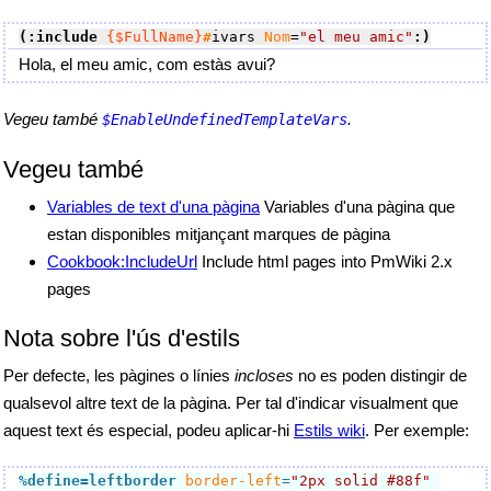
(:include
{$FullName}
#
ivars 
Nom
=
"el meu amic"
:)
Hola, el meu amic, com estàs avui?
Vegeu també
.
$EnableUndefinedTemplateVars
Vegeu també
Variables de text d'una pàgina
Variables d'una pàgina que
estan disponibles mitjançant marques de pàgina
Cookbook:IncludeUrl
Include html pages into PmWiki 2.x
pages
Nota sobre l'ús d'estils
Per defecte, les pàgines o línies
incloses
no es poden distingir de
qualsevol altre text de la pàgina. Per tal d'indicar visualment que
aquest text és especial, podeu aplicar-hi
Estils wiki
. Per exemple:
%define=leftborder
border-left
=
"2px solid #88f"