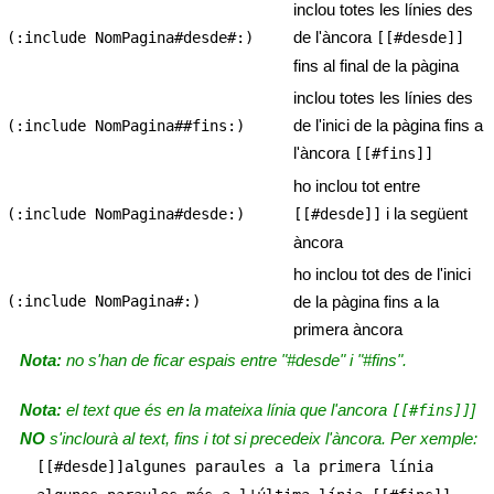
inclou totes les línies des
de l'àncora
(:include NomPagina#desde#:)
[[#desde]]
fins al final de la pàgina
inclou totes les línies des
de l'inici de la pàgina fins a
(:include NomPagina##fins:)
l'àncora
[[#fins]]
ho inclou tot entre
i la següent
(:include NomPagina#desde:)
[[#desde]]
àncora
ho inclou tot des de l'inici
(:include NomPagina#:)
de la pàgina fins a la
primera àncora
Nota:
no s'han de ficar espais entre "#desde" i "#fins".
Nota:
el text que és en la mateixa línia que l'ancora
]
[[#fins]]
NO
s'inclourà al text, fins i tot si precedeix l'àncora. Per xemple:
[[#desde]]algunes paraules a la primera línia