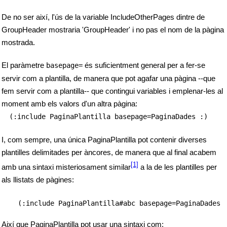
De no ser així, l'ús de la variable IncludeOtherPages dintre de
GroupHeader mostraria 'GroupHeader' i no pas el nom de la pàgina
mostrada.
El paràmetre
és suficientment general per a fer-se
basepage=
servir com a plantilla, de manera que pot agafar una pàgina --que
fem servir com a plantilla-- que contingui variables i emplenar-les al
moment amb els valors d'un altra pàgina:
(:include PaginaPlantilla basepage=PaginaDades :)
I, com sempre, una única PaginaPlantilla pot contenir diverses
plantilles delimitades per àncores, de manera que al final acabem
[1]
amb una sintaxi misteriosament similar
a la de les plantilles per
als llistats de pàgines:
(:include PaginaPlantilla#abc basepage=PaginaDades 
Així que PaginaPlantilla pot usar una sintaxi com: