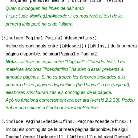
algunes paraules més a l'última línia [[#fins]]
Quan s'incloguen les línies de dalt amb
es mostrarà el text de la
(:include NomPagina#desde:)
primera línia però no el de l'última.
(:include Pagina1 Pagina2 #desde#fins:)
Inclou els continguts entre
i
de la primera
[[#desde]]
[[#fins]]
pàgina disponible, bé sigui Pagina1 o Pagina2.
Nota:
cal ficar un espai entre "Pagina2" i "#desde#fins". Les
mateixes àncores "#desde#fins" haurien d'estar presents a
ambdós pàgines. Si no es troben les àncores indicades a la
primera de les pàgines disponibles (bé Pagina1 o bé Pagina2),
aleshores s'inclouran tots els continguts de la pàgina.
Açò no funciona correctament ara per ara (versió 2.2.33). Podeu
trobar una solució a
Cookbook:IncludeSection
.
(:include Pagina1#desde1#fins1 Pagina2#desde2#fins2:)
Inclou els continguts de la primera pàgina disponible, bé sigui
Pagina1 (entre
i
) o bé sigui Pagina2
[[#desde1]]
[[#fins1]]