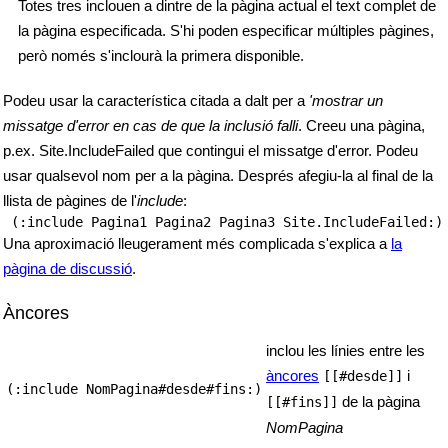
Totes tres inclouen a dintre de la pàgina actual el text complet de
la pàgina especificada. S'hi poden especificar múltiples pàgines,
però només s'inclourà la primera disponible.
Podeu usar la característica citada a dalt per a
'mostrar un
missatge d'error en cas de que la inclusió falli
. Creeu una pàgina,
p.ex. Site.IncludeFailed que contingui el missatge d'error. Podeu
usar qualsevol nom per a la pàgina. Després afegiu-la al final de la
llista de pàgines de l'
include
:
Una aproximació lleugerament més complicada s'explica a
la
pàgina de discussió
.
Àncores
inclou les línies entre les
àncores
i
[[#desde]]
(:include NomPagina#desde#fins:)
de la pàgina
[[#fins]]
NomPagina