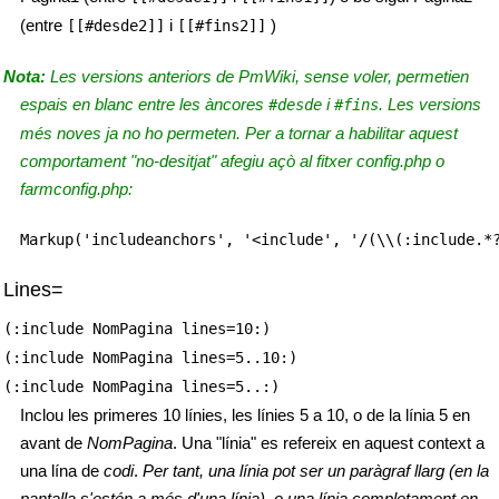
(entre
i
)
[[#desde2]]
[[#fins2]]
Nota:
Les versions anteriors de PmWiki, sense voler, permetien
espais en blanc entre les àncores
i
. Les versions
#desde
#fins
més noves ja no ho permeten. Per a tornar a habilitar aquest
comportament "no-desitjat" afegiu açò al fitxer
config.php
o
farmconfig.php
:
Markup('includeanchors', '<include', '/(\\(:include.*
Lines=
(:include NomPagina lines=10:)
(:include NomPagina lines=5..10:)
(:include NomPagina lines=5..:)
Inclou les primeres 10 línies, les línies 5 a 10, o de la línia 5 en
avant de
NomPagina
. Una "línia" es refereix en aquest context a
una lína de
codi
.
Per tant, una línia pot ser un paràgraf llarg (en la
pantalla s'estén a més d'una línia), o una línia completament en