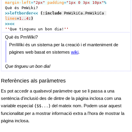
margin-left
=
"2px"
padding
=
"1px 0 3px 10px"
%
>>leftborder
<<
(:include
 PmWikiCa.PmWikiCa 
lines
=
1..4
:)
>><<
''
Que tingueu un bon dia!
''
Què és PmWiki?
PmWiki és un sistema per la creació i el manteniment de
pàgines web basat en sistemes
wiki
.
Que tingueu un bon dia!
Referències als paràmetres
Es pot accedir a qualsevol paràmetre que se li passa a una
sentència d'inclusió des de dintre de la pàgina inclosa com una
variable especial
del mateix nom. Podem usar aquest
{$$...}
funcionalitat per a mostrar informació extra a l'hora de mostrar la
pàgina inclosa.