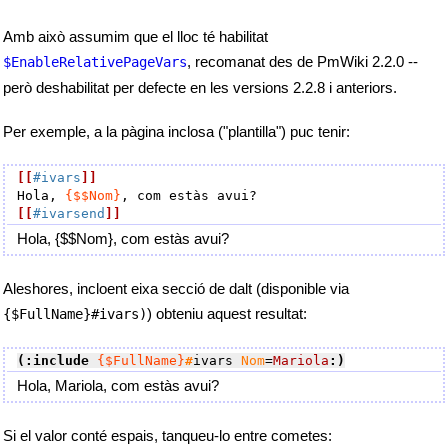
Amb això assumim que el lloc té habilitat
, recomanat des de PmWiki 2.2.0 --
$EnableRelativePageVars
però deshabilitat per defecte en les versions 2.2.8 i anteriors.
Per exemple, a la pàgina inclosa ("plantilla") puc tenir:
[[
#ivars
]]
Hola, 
{$$Nom}
[[
#ivarsend
]]
Hola, {$$Nom}, com estàs avui?
Aleshores, incloent eixa secció de dalt (disponible via
) obteniu aquest resultat:
{$FullName}#ivars)
(:include
{$FullName}
#
ivars 
Nom
=
Mariola
:)
Hola, Mariola, com estàs avui?
Si el valor conté espais, tanqueu-lo entre cometes: