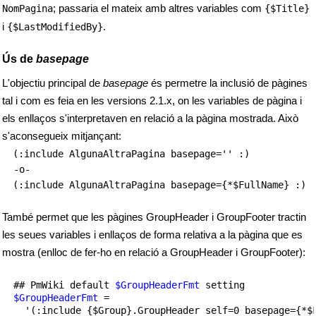
; passaria el mateix amb altres variables com
NomPagina
{$Title}
i
.
{$LastModifiedBy}
Ús de
basepage
L'objectiu principal de
basepage
és permetre la inclusió de pàgines
tal i com es feia en les versions 2.1.x, on les variables de pàgina i
els enllaços s'interpretaven en relació a la pàgina mostrada. Això
s'aconsegueix mitjançant:
(:include AlgunaAltraPagina basepage='' :)
(:include AlgunaAltraPagina basepage={*$FullName} :)
També permet que les pàgines GroupHeader i GroupFooter tractin
les seues variables i enllaços de forma relativa a la pàgina que es
mostra (enlloc de fer-ho en relació a GroupHeader i GroupFooter):
  ## PmWiki default 
$GroupHeaderFmt
 setting

$GroupHeaderFmt
 = 
