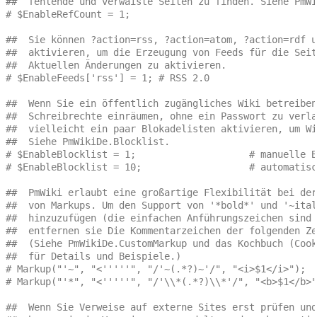
##  fehlende und verwaiste Seiten zu finden. Siehe PmWi
# $EnableRefCount = 1;
##  Sie können ?action=rss, ?action=atom, ?action=rdf u
##  aktivieren, um die Erzeugung von Feeds für die Seit
##  Aktuellen Änderungen zu aktivieren.
# $EnableFeeds['rss'] = 1; # RSS 2.0
##  Wenn Sie ein öffentlich zugängliches Wiki betreiben
##  Schreibrechte einräumen, ohne ein Passwort zu verla
##  vielleicht ein paar Blokadelisten aktivieren, um Wi
##  Siehe PmWikiDe.Blocklist.
# $EnableBlocklist = 1;                    # manuelle B
# $EnableBlocklist = 10;                   # automatisc
##  PmWiki erlaubt eine großartige Flexibilität bei der
##  von Markups. Um den Support von '*bold*' und '~ital
##  hinzuzufügen (die einfachen Anführungszeichen sind 
##  entfernen sie Die Kommentarzeichen der folgenden Ze
##  (Siehe PmWikiDe.CustomMarkup und das Kochbuch (Cook
##  für Details und Beispiele.)
# Markup("'~", "<'''''", "/'~(.*?)~'/", "<i>$1</i>");  
# Markup("'*", "<'''''", "/'\\*(.*?)\\*'/", "<b>$1</b>"
##  Wenn Sie Verweise auf externe Sites erst prüfen und