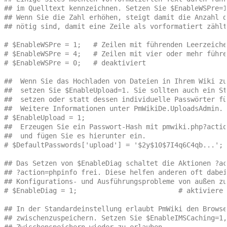
## im Quelltext kennzeichnen. Setzen Sie $EnableWSPre=1
## Wenn Sie die Zahl erhöhen, steigt damit die Anzahl d
## nötig sind, damit eine Zeile als vorformatiert zählt
# $EnableWSPre = 1;   # Zeilen mit führenden Leerzeiche
# $EnableWSPre = 4;   # Zeilen mit vier oder mehr führe
# $EnableWSPre = 0;   # deaktiviert
##  Wenn Sie das Hochladen von Dateien in Ihrem Wiki zu
##  setzen Sie $EnableUpload=1. Sie sollten auch ein St
##  setzen oder statt dessen individuelle Passwörter fü
##  Weitere Informationen unter PmWikiDe.UploadsAdmin.
# $EnableUpload = 1;
##  Erzeugen Sie ein Passwort-Hash mit pmwiki.php?actio
##  und fügen Sie es hierunter ein.
# $DefaultPasswords['upload'] = '$2y$10$7I4q6C4qb...';
## Das Setzen von $EnableDiag schaltet die Aktionen ?ac
## ?action=phpinfo frei. Diese helfen anderen oft dabei
## Konfigurations- und Ausführungsprobleme von außen zu
# $EnableDiag = 1;                         # aktiviere 
## In der Standardeinstellung erlaubt PmWiki den Browse
## zwischenzuspeichern. Setzen Sie $EnableIMSCaching=1,
## Zwischenspeichern wieder zu erlauben. 