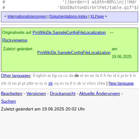
#                       '||border=1 width=80%\\n||!Hdr 
#                     '$GUIButtonDirUrlFmt/table.gif"$[
<
Internationalisierungen
|
Dokumentations-Index
|
XLPage
>
Originalseite auf
PmWikiDe.SampleConfigFileLocalization
—
Rückverweise
Zuletzt geändert:
am
PmWikiDe.SampleConfigFileLocalization
19.06.2025
Other languages
:
English
ar
bg
ca
cs
da
de
el
eo
es
fa
fi
fr
hu
id
it
ja
kr
lt
lv
mk
nl
no
pl
pt
ptbr
ro
ru
si
sk
sq
sv
ta
tl
tr
uk
vi
zhcn
zhtw
|
New language
Bearbeiten
-
Versionen
-
Druckansicht
-
Aktuelle Änderungen
-
Suchen
Zuletzt geändert am 19.06.2025 20:02 Uhr