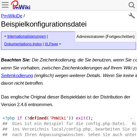
PmWikiDe
/
Beispielkonfigurationsdatei
<
Internationalisierungen
|
Administratoren (Fortgeschritten)
Dokumentations-Index
|
XLPage
>
Beachten Sie:
Die Zeichenkodierung, die Sie benutzen, wenn Sie
c
wenn Sie vorhaben, zwischen Zeichenkodierungen auf Ihrem Wiki zu 
Seitenkodierung
(englisch) wegen weiterer Details. Wenn Sie keine i
davon nicht betroffen.
Das englische Original dieser Beispieldatei ist der Distribution der
Version 2.4.6 entnommen.
<?php
if
 (!
defined
(
'PmWiki'
)) 
exit
##  Dies ist ein Beispiel für die config.php-Datei.  Ko
##  ins Verzeichnis local/config.php, bearbeiten Sie di
##  nach Ihren Anpassungswünschen. Sehen Sie auch unter