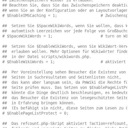
## Beachten Sie, dass Sie das Zwischenspeichern deaktiv
## wenn Sie an der Konfiguration oder an Layoutvorlagen
# $EnableIMSCaching = 1;                   # Zwischensp
##  Setzen Sie $SpaceWikiWords, wenn Sie wollen, dass W
##  automtisch Leerzeichen vor jede Folge von Großbuchs
# $SpaceWikiWords = 1;                     # turn on Wi
##  Setzen Sie $EnableWikiWords, wenn Sie WikiWort-Verw
##  erlauben wollen. Mehr Optionen für Wikiwörter finde
##  in der Datei scripts/wikiwords.php.
# $EnableWikiWords = 1;                    # aktiviert 
##  Per Voreinstellung sehen Besucher die Existenz von 
##  Seiten in Suchresultaten und Seitenlisten nicht,
##  das kann aber langsam sein, da PmWiki die Rechte fü
##  Seite prüfen muss. Das Setzen von $EnablePageListPr
##  könnte die Dinge deutlich beschleunigen, es bedeute
##  das Besucher die Existenz von lesegeschützten Seite
##  in Erfahrung bringen können.
##  (Es befähigt sie nicht, diese Seiten zum Lesen zu ö
# $EnablePageListProtect = 0;
##  Das refcount.php-Skript aktiviert ?action=refcount,