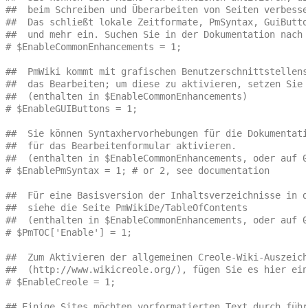
##  beim Schreiben und Überarbeiten von Seiten verbesse
##  Das schließt lokale Zeitformate, PmSyntax, GuiButto
##  und mehr ein. Suchen Sie in der Dokumentation nach 
# $EnableCommonEnhancements = 1;
##  PmWiki kommt mit grafischen Benutzerschnittstellens
##  das Bearbeiten; um diese zu aktivieren, setzen Sie 
##  (enthalten in $EnableCommonEnhancements)
# $EnableGUIButtons = 1;
##  Sie können Syntaxhervorhebungen für die Dokumentati
##  für das Bearbeitenformular aktivieren.
##  (enthalten in $EnableCommonEnhancements, oder auf 0
# $EnablePmSyntax = 1; # or 2, see documentation
##  Für eine Basisversion der Inhaltsverzeichnisse in d
##  siehe die Seite PmWikiDe/TableOfContents 
##  (enthalten in $EnableCommonEnhancements, oder auf 0
# $PmTOC['Enable'] = 1;
##  Zum Aktivieren der allgemeinen Creole-Wiki-Auszeich
##  (http://www.wikicreole.org/), fügen Sie es hier ein
# $EnableCreole = 1;
## Einige Sites möchten vorformatierten Text durch führ