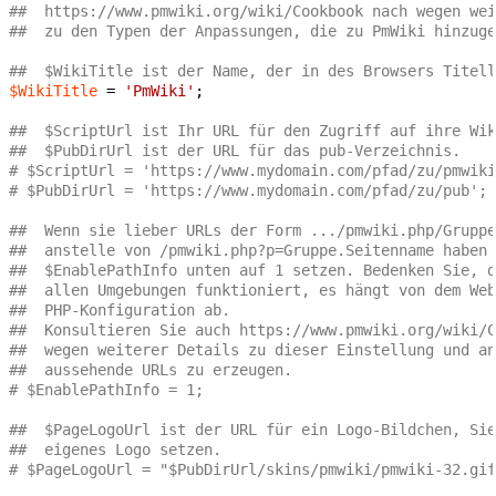
##  https://www.pmwiki.org/wiki/Cookbook nach wegen wei
##  zu den Typen der Anpassungen, die zu PmWiki hinzuge
##  $WikiTitle ist der Name, der in des Browsers Titell
$WikiTitle
 = 
'PmWiki'
;

##  $ScriptUrl ist Ihr URL für den Zugriff auf ihre Wik
##  $PubDirUrl ist der URL für das pub-Verzeichnis.
# $ScriptUrl = 'https://www.mydomain.com/pfad/zu/pmwiki
# $PubDirUrl = 'https://www.mydomain.com/pfad/zu/pub';
##  Wenn sie lieber URLs der Form .../pmwiki.php/Gruppe
##  anstelle von /pmwiki.php?p=Gruppe.Seitenname haben 
##  $EnablePathInfo unten auf 1 setzen. Bedenken Sie, d
##  allen Umgebungen funktioniert, es hängt von dem Web
##  PHP-Konfiguration ab.
##  Konsultieren Sie auch https://www.pmwiki.org/wiki/C
##  wegen weiterer Details zu dieser Einstellung und an
##  aussehende URLs zu erzeugen.
# $EnablePathInfo = 1;
##  $PageLogoUrl ist der URL für ein Logo-Bildchen, Sie
##  eigenes Logo setzen.
# $PageLogoUrl = "$PubDirUrl/skins/pmwiki/pmwiki-32.gif