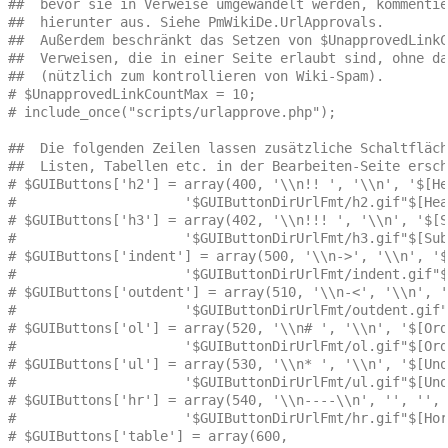
##  bevor sie in Verweise umgewandelt werden, kommentie
##  hierunter aus. Siehe PmWikiDe.UrlApprovals.
##  Außerdem beschränkt das Setzen von $UnapprovedLinkC
##  Verweisen, die in einer Seite erlaubt sind, ohne da
##  (nützlich zum kontrollieren von Wiki-Spam). 
# $UnapprovedLinkCountMax = 10;
# include_once("scripts/urlapprove.php");
##  Die folgenden Zeilen lassen zusätzliche Schaltfläch
##  Listen, Tabellen etc. in der Bearbeiten-Seite ersch
# $GUIButtons['h2'] = array(400, '\\n!! ', '\\n', '$[He
#                     '$GUIButtonDirUrlFmt/h2.gif"$[Hea
# $GUIButtons['h3'] = array(402, '\\n!!! ', '\\n', '$[S
#                     '$GUIButtonDirUrlFmt/h3.gif"$[Sub
# $GUIButtons['indent'] = array(500, '\\n->', '\\n', '$
#                     '$GUIButtonDirUrlFmt/indent.gif"$
# $GUIButtons['outdent'] = array(510, '\\n-<', '\\n', '
#                     '$GUIButtonDirUrlFmt/outdent.gif"
# $GUIButtons['ol'] = array(520, '\\n# ', '\\n', '$[Ord
#                     '$GUIButtonDirUrlFmt/ol.gif"$[Ord
# $GUIButtons['ul'] = array(530, '\\n* ', '\\n', '$[Uno
#                     '$GUIButtonDirUrlFmt/ul.gif"$[Uno
# $GUIButtons['hr'] = array(540, '\\n----\\n', '', '',
#                     '$GUIButtonDirUrlFmt/hr.gif"$[Hor
# $GUIButtons['table'] = array(600,