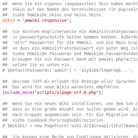
##  Wenn Sie ein eigenes (angepasstes) Skin haben möch
##  $Skin auf den Namen des Verzeichnisses (in pup/ski
##  Siehe PmWikiDe.Skins und Skins.Skins.
$Skin
 = 
'pmwiki-responsive'
;

##  Sie möchten möglicherweise ein Administratorpasswor
##  in passwortgeschützte Seiten kommen können. Außerde
##  "attr"-Passwörter für die PmWiki- und die Main-Grup
##  so dass ein Administratorpasswort ein guter Weg ist
##  Siehe PmWikiDe.Passwords und PmWikiDe.PasswordsAdmi
##  Erzeugen Sie ein Passwort-Hash mit pmwiki.php?actio
##  setzen Sie es unten ein.
# $DefaultPasswords['admin'] = '$2y$10$7I4q6C4qb...';
##  Unicode (UTF-8) erlaubt die Anzeige aller Sprachen
##  Das wird für neue Wikis wärmstens empfohlen.
include_once
(
"scripts/xlpage-utf-8.php"
);

##  Wenn Sie ein neues Wiki installieren, von dem Sie e
##  dass es eine große Anzahl von Seiten geben wird, ka
##  nach Gruppen angemessen sein. Für die Migration exi
##  siehe Cookbook:PerGroupSubDirectories.
# $WikiDir = new PageStore('wiki.d/{$Group}/{$FullName}
##  Sie können eine Reihe von Funktionen aktivieren, di