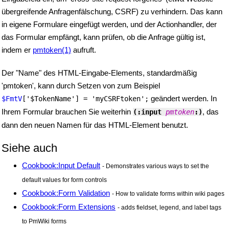
übergreifende Anfragenfälschung, CSRF) zu verhindern. Das kann
in eigene Formulare eingefügt werden, und der Actionhandler, der
das Formular empfängt, kann prüfen, ob die Anfrage gültig ist,
indem er
pmtoken(1)
aufruft.
Der "Name" des HTML-Eingabe-Elements, standardmäßig
'pmtoken', kann durch Setzen von zum Beispiel
geändert werden. In
$FmtV
['
$TokenName
'] = 'myCSRFtoken';
Ihrem Formular brauchen Sie weiterhin
, das
(:input 
pmtoken
:)
dann den neuen Namen für das HTML-Element benutzt.
Siehe auch
Cookbook:Input Default
- Demonstrates various ways to set the
default values for form controls
Cookbook:Form Validation
- How to validate forms within wiki pages
Cookbook:Form Extensions
- adds fieldset, legend, and label tags
to PmWiki forms