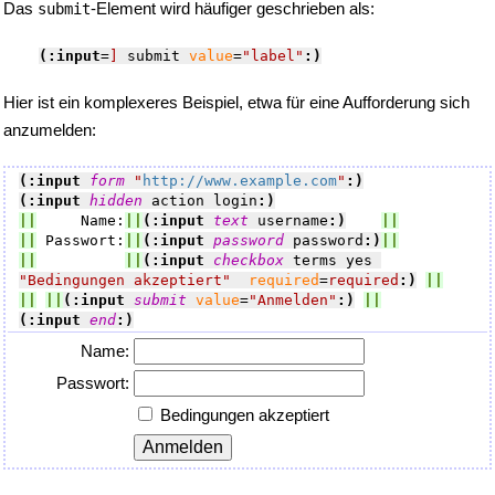
Das
-Element wird häufiger geschrieben als:
submit
(:input
=
]
 submit 
value
=
"label"
:)
Hier ist ein komplexeres Beispiel, etwa für eine Aufforderung sich
anzumelden:
(:input 
form
"
http://www.example.com
"
:)
(:input 
hidden
 action login
:)
||
     Name:
||
(:input 
text
 username
:)
||
||
 Passwort:
||
(:input 
password
 password
:)
||
||
||
(:input 
checkbox
 terms yes 
"Bedingungen akzeptiert"
required
=
required
:)
||
||
||
(:input 
submit
value
=
"Anmelden"
:)
||
(:input 
end
:)
Name:
Passwort:
Bedingungen akzeptiert