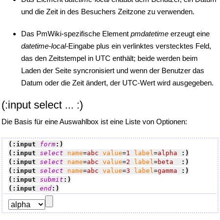
und die Zeit in des Besuchers Zeitzone zu verwenden.
Das PmWiki-spezifische Element
pmdatetime
erzeugt eine
datetime-local
-Eingabe plus ein verlinktes verstecktes Feld,
das den Zeitstempel in UTC enthält; beide werden beim
Laden der Seite syncronisiert und wenn der Benutzer das
Datum oder die Zeit ändert, der UTC-Wert wird ausgegeben.
(:input select ... :)
Die Basis für eine Auswahlbox ist eine Liste von Optionen:
(:input 
form
:)
(:input 
select
name
=
abc
value
=
1
label
=
alpha
:)
(:input 
select
name
=
abc
value
=
2
label
=
beta
:)
(:input 
select
name
=
abc
value
=
3
label
=
gamma
:)
(:input 
submit
:)
(:input 
end
:)