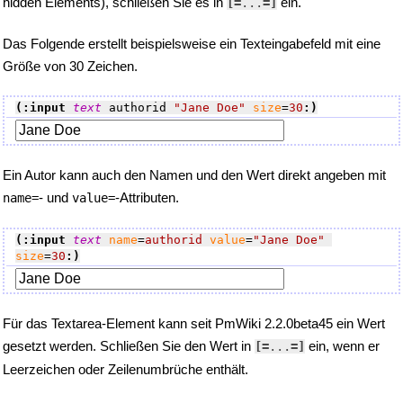
hidden Elements), schließen Sie es in
ein.
[=
...
=]
Das Folgende erstellt beispielsweise ein Texteingabefeld mit eine
Größe von 30 Zeichen.
(:input 
text
 authorid 
"Jane Doe"
size
=
30
:)
Ein Autor kann auch den Namen und den Wert direkt angeben mit
- und
-Attributen.
name=
value=
(:input 
text
name
=
authorid
value
=
"Jane Doe"
size
=
30
:)
Für das Textarea-Element kann seit PmWiki 2.2.0beta45 ein Wert
gesetzt werden. Schließen Sie den Wert in
ein, wenn er
[=
...
=]
Leerzeichen oder Zeilenumbrüche enthält.