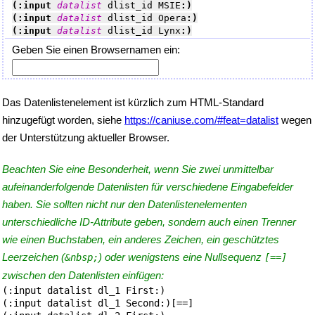
(:input 
datalist
 dlist_id MSIE
:)
(:input 
datalist
 dlist_id Opera
:)
(:input 
datalist
 dlist_id Lynx
:)
Geben Sie einen Browsernamen ein:
Das Datenlistenelement ist kürzlich zum HTML-Standard
hinzugefügt worden, siehe
https://caniuse.com/#feat=datalist
wegen
der Unterstützung aktueller Browser.
Beachten Sie eine Besonderheit, wenn Sie zwei unmittelbar
aufeinanderfolgende Datenlisten für verschiedene Eingabefelder
haben. Sie sollten nicht nur den Datenlistenelementen
unterschiedliche ID-Attribute geben, sondern auch einen Trenner
wie einen Buchstaben, ein anderes Zeichen, ein geschütztes
Leerzeichen (
) oder wenigstens eine Nullsequenz
&nbsp;
[==]
zwischen den Datenlisten einfügen:
(:input datalist dl_1 First:)

(:input datalist dl_1 Second:)[==]
