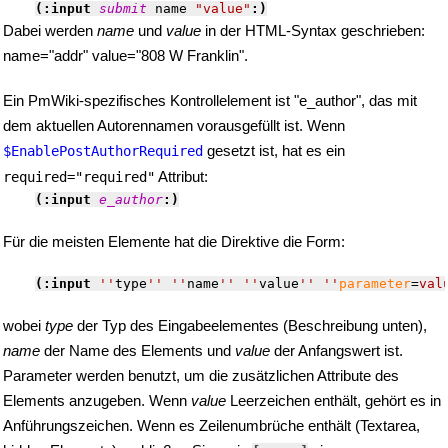
(:input 
submit
 name 
"value"
:)
Dabei werden
name
und
value
in der HTML-Syntax geschrieben:
name="addr" value="808 W Franklin".
Ein PmWiki-spezifisches Kontrollelement ist "e_author", das mit
dem aktuellen Autorennamen vorausgefüllt ist. Wenn
gesetzt ist, hat es ein
$EnablePostAuthorRequired
Attribut:
required="required"
(:input 
e_author
:)
Für die meisten Elemente hat die Direktive die Form:
(:input 
''
type
''
''
name
''
''
value
''
''
parameter
=
val
wobei
type
der Typ des Eingabeelementes (Beschreibung unten),
name
der Name des Elements und
value
der Anfangswert ist.
Parameter werden benutzt, um die zusätzlichen Attribute des
Elements anzugeben. Wenn
value
Leerzeichen enthält, gehört es in
Anführungszeichen. Wenn es Zeilenumbrüche enthält (Textarea,