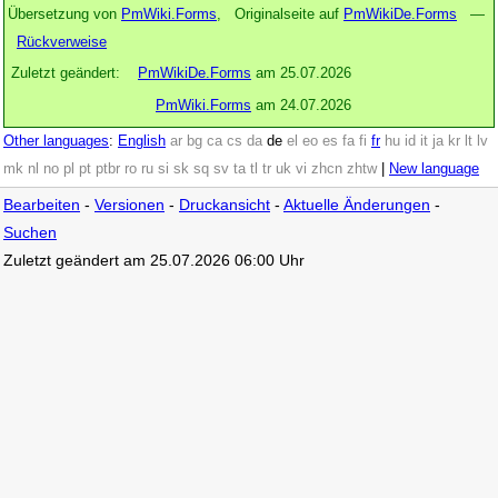
Übersetzung von
PmWiki.Forms
, Originalseite auf
PmWikiDe.Forms
—
Rückverweise
Zuletzt geändert:
PmWikiDe.Forms
am 25.07.2026
PmWiki.Forms
am 24.07.2026
Other languages
:
English
ar
bg
ca
cs
da
de
el
eo
es
fa
fi
fr
hu
id
it
ja
kr
lt
lv
mk
nl
no
pl
pt
ptbr
ro
ru
si
sk
sq
sv
ta
tl
tr
uk
vi
zhcn
zhtw
|
New language
Bearbeiten
-
Versionen
-
Druckansicht
-
Aktuelle Änderungen
-
Suchen
Zuletzt geändert am 25.07.2026 06:00 Uhr