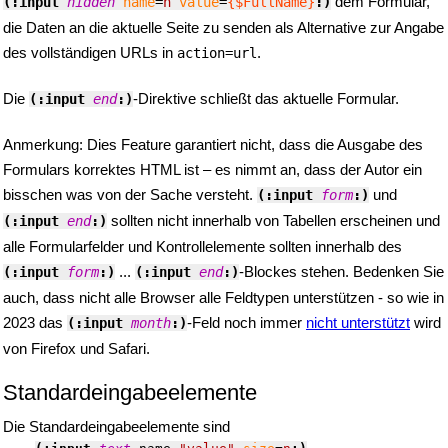
dem Formular,
(:input 
hidden
name
=
n
value
=
{$FullName}
:)
die Daten an die aktuelle Seite zu senden als Alternative zur Angabe
des vollständigen URLs in
.
action=url
Die
-Direktive schließt das aktuelle Formular.
(:input 
end
:)
Anmerkung: Dies Feature garantiert nicht, dass die Ausgabe des
Formulars korrektes HTML ist – es nimmt an, dass der Autor ein
bisschen was von der Sache versteht.
und
(:input 
form
:)
sollten nicht innerhalb von Tabellen erscheinen und
(:input 
end
:)
alle Formularfelder und Kontrollelemente sollten innerhalb des
...
-Blockes stehen. Bedenken Sie
(:input 
form
:)
(:input 
end
:)
auch, dass nicht alle Browser alle Feldtypen unterstützen - so wie in
2023 das
-Feld noch immer
nicht unterstützt
wird
(:input 
month
:)
von Firefox und Safari.
Standardeingabeelemente
Die Standardeingabeelemente sind