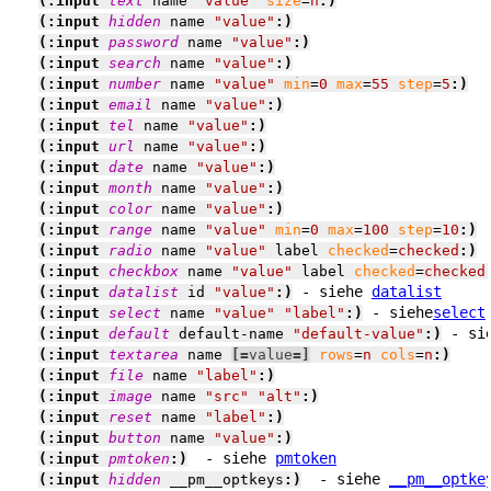
(:input 
text
 name 
"value"
size
=
n
:)
(:input 
hidden
 name 
"value"
:)
(:input 
password
 name 
"value"
:)
(:input 
search
 name 
"value"
:)
(:input 
number
 name 
"value"
min
=
0
max
=
55
step
=
5
:)
(:input 
email
 name 
"value"
:)
(:input 
tel
 name 
"value"
:)
(:input 
url
 name 
"value"
:)
(:input 
date
 name 
"value"
:)
(:input 
month
 name 
"value"
:)
(:input 
color
 name 
"value"
:)
(:input 
range
 name 
"value"
min
=
0
max
=
100
step
=
10
:)
(:input 
radio
 name 
"value"
 label 
checked
=
checked
:)
(:input 
checkbox
 name 
"value"
 label 
checked
=
checked
 - siehe 
datalist
(:input 
datalist
 id 
"value"
:)
 - siehe
select
(:input 
select
 name 
"value"
"label"
:)
 - si
(:input 
default
 default-name 
"default-value"
:)
(:input 
textarea
 name 
[=
value
=]
rows
=
n
cols
=
n
:)
(:input 
file
 name 
"label"
:)
(:input 
image
 name 
"src"
"alt"
:)
(:input 
reset
 name 
"label"
:)
(:input 
button
 name 
"value"
:)
 - siehe 
pmtoken
(:input 
pmtoken
:)
 - siehe 
__pm__optke
(:input 
hidden
 __pm__optkeys
:)