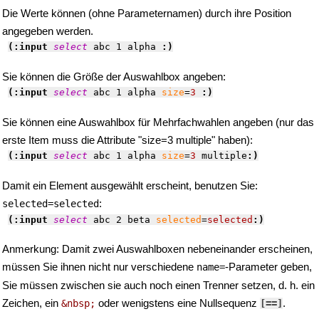
Die Werte können (ohne Parameternamen) durch ihre Position
angegeben werden.
(:input 
select
 abc 1 alpha 
:)
Sie können die Größe der Auswahlbox angeben:
(:input 
select
 abc 1 alpha 
size
=
3
:)
Sie können eine Auswahlbox für Mehrfachwahlen angeben (nur das
erste Item muss die Attribute "size=3 multiple" haben):
(:input 
select
 abc 1 alpha 
size
=
3
 multiple
:)
Damit ein Element ausgewählt erscheint, benutzen Sie:
:
selected=selected
(:input 
select
 abc 2 beta 
selected
=
selected
:)
Anmerkung: Damit zwei Auswahlboxen nebeneinander erscheinen,
müssen Sie ihnen nicht nur verschiedene
-Parameter geben,
name=
Sie müssen zwischen sie auch noch einen Trenner setzen, d. h. ein
Zeichen, ein
oder wenigstens eine Nullsequenz
.
&nbsp;
[=
=]