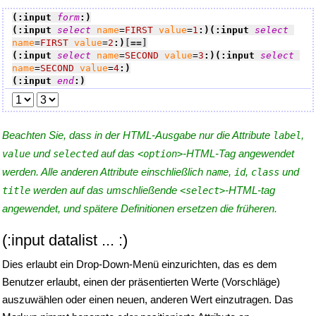
(:input 
form
:)
(:input 
select
name
=
FIRST
value
=
1
:)
(:input 
select
name
=
FIRST
value
=
2
:)
[=
=]
(:input 
select
name
=
SECOND
value
=
3
:)
(:input 
select
name
=
SECOND
value
=
4
:)
(:input 
end
:)
Beachten Sie, dass in der HTML-Ausgabe nur die Attribute
,
label
und
auf das
-HTML-Tag angewendet
value
selected
<option>
werden. Alle anderen Attribute einschließlich
,
,
und
name
id
class
werden auf das umschließende
-HTML-tag
title
<select>
angewendet, und spätere Definitionen ersetzen die früheren.
(:input datalist ... :)
Dies erlaubt ein Drop-Down-Menü einzurichten, das es dem
Benutzer erlaubt, einen der präsentierten Werte (Vorschläge)
auszuwählen oder einen neuen, anderen Wert einzutragen. Das