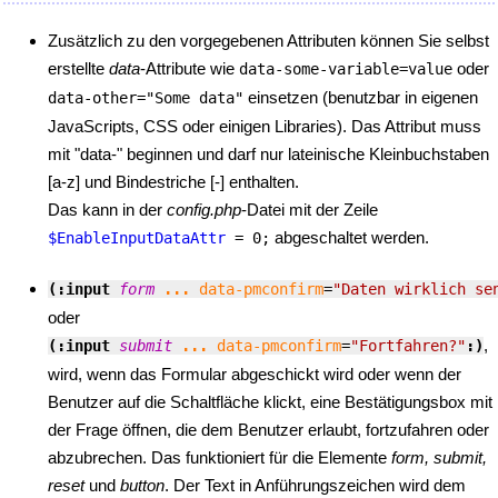
Zusätzlich zu den vorgegebenen Attributen können Sie selbst
erstellte
data
-Attribute wie
oder
data-some-variable=value
einsetzen (benutzbar in eigenen
data-other="Some data"
JavaScripts, CSS oder einigen Libraries). Das Attribut muss
mit "data-" beginnen und darf nur lateinische Kleinbuchstaben
[a-z] und Bindestriche [-] enthalten.
Das kann in der
config.php
-Datei mit der Zeile
abgeschaltet werden.
$EnableInputDataAttr
= 0;
(:input 
form
...
data-pmconfirm
=
"Daten wirklich se
oder
,
(:input 
submit
...
data-pmconfirm
=
"Fortfahren?"
:)
wird, wenn das Formular abgeschickt wird oder wenn der
Benutzer auf die Schaltfläche klickt, eine Bestätigungsbox mit
der Frage öffnen, die dem Benutzer erlaubt, fortzufahren oder
abzubrechen. Das funktioniert für die Elemente
form, submit,
reset
und
button
. Der Text in Anführungszeichen wird dem