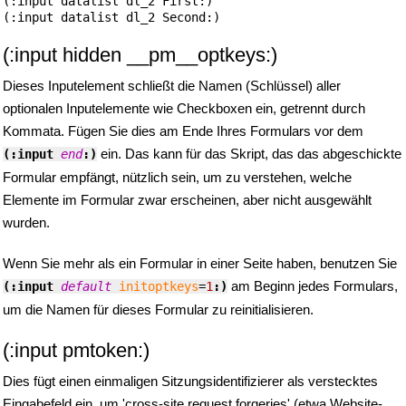
(:input datalist dl_2 First:)

(:input hidden __pm__optkeys:)
Dieses Inputelement schließt die Namen (Schlüssel) aller
optionalen Inputelemente wie Checkboxen ein, getrennt durch
Kommata. Fügen Sie dies am Ende Ihres Formulars vor dem
ein. Das kann für das Skript, das das abgeschickte
(:input 
end
:)
Formular empfängt, nützlich sein, um zu verstehen, welche
Elemente im Formular zwar erscheinen, aber nicht ausgewählt
wurden.
Wenn Sie mehr als ein Formular in einer Seite haben, benutzen Sie
am Beginn jedes Formulars,
(:input 
default
initoptkeys
=
1
:)
um die Namen für dieses Formular zu reinitialisieren.
(:input pmtoken:)
Dies fügt einen einmaligen Sitzungsidentifizierer als verstecktes
Eingabefeld ein, um 'cross-site request forgeries' (etwa Website-