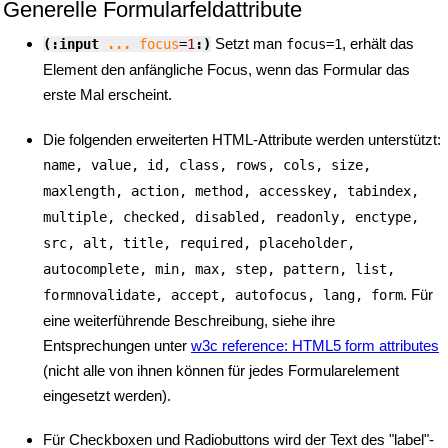
Generelle Formularfeldattribute
Setzt man
, erhält das
(:input 
...
focus
=
1
:)
focus=1
Element den anfängliche Focus, wenn das Formular das
erste Mal erscheint.
Die folgenden erweiterten HTML-Attribute werden unterstützt:
name, value, id, class, rows, cols, size,
maxlength, action, method, accesskey, tabindex,
multiple, checked, disabled, readonly, enctype,
src, alt, title, required, placeholder,
autocomplete, min, max, step, pattern, list,
. Für
formnovalidate, accept, autofocus, lang, form
eine weiterführende Beschreibung, siehe ihre
Entsprechungen unter
w3c reference: HTML5 form attributes
(nicht alle von ihnen können für jedes Formularelement
eingesetzt werden).
Für Checkboxen und Radiobuttons wird der Text des "label"-