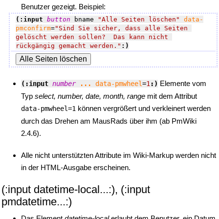
Benutzer gezeigt. Beispiel:
(:input 
button
 bname 
"Alle Seiten löschen"
data-
pmconfirm
=
"Sind Sie sicher, dass alle Seiten 
gelöscht werden sollen?  Das kann nicht 
rückgängig gemacht werden."
:)
Elemente vom
(:input 
number
...
data-pmwheel
=
1
:)
Typ
select, number, date, month, range
mit dem Attribut
können vergrößert und verkleinert werden
data-pmwheel=1
durch das Drehen am MausRads über ihm (ab PmWiki
2.4.6).
Alle nicht unterstützten Attribute im Wiki-Markup werden nicht
in der HTML-Ausgabe erscheinen.
(:input datetime-local...:), (:input
pmdatetime...:)
Das Element
datetime-local
erlaubt dem Benutzer, ein Datum