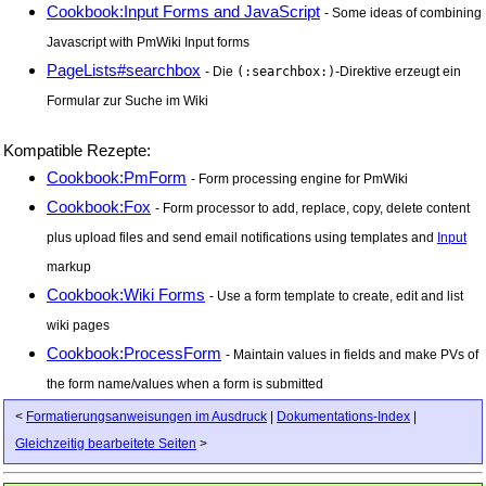
Cookbook:Input Forms and JavaScript
- Some ideas of combining
Javascript with PmWiki Input forms
PageLists#searchbox
- Die
(:searchbox:)
-Direktive erzeugt ein
Formular zur Suche im Wiki
Kompatible Rezepte:
Cookbook:PmForm
- Form processing engine for PmWiki
Cookbook:Fox
- Form processor to add, replace, copy, delete content
plus upload files and send email notifications using templates and
Input
markup
Cookbook:Wiki Forms
- Use a form template to create, edit and list
wiki pages
Cookbook:ProcessForm
- Maintain values in fields and make PVs of
the form name/values when a form is submitted
<
Formatierungsanweisungen im Ausdruck
|
Dokumentations-Index
|
Gleichzeitig bearbeitete Seiten
>