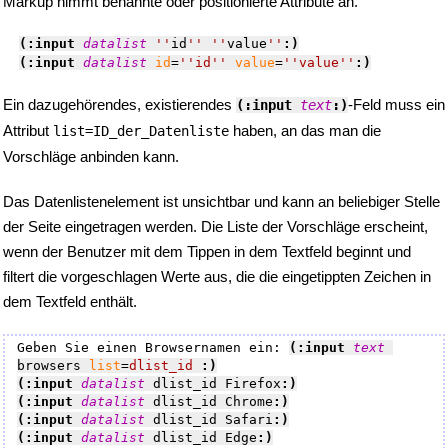
Markup nimmt benannte oder positionierte Attribute an.
(:input 
datalist
''
id
''
''
value
''
:)
(:input 
datalist
id
=
''
id
''
value
=
''
value
''
:)
Ein dazugehörendes, existierendes
-Feld muss ein
(:input 
text
:)
Attribut
haben, an das man die
list=ID_der_Datenliste
Vorschläge anbinden kann.
Das Datenlistenelement ist unsichtbar und kann an beliebiger Stelle
der Seite eingetragen werden. Die Liste der Vorschläge erscheint,
wenn der Benutzer mit dem Tippen in dem Textfeld beginnt und
filtert die vorgeschlagen Werte aus, die die eingetippten Zeichen in
dem Textfeld enthält.
Geben Sie einen Browsernamen ein: 
(:input 
text
browsers 
list
=
dlist_id
:)
(:input 
datalist
 dlist_id Firefox
:)
(:input 
datalist
 dlist_id Chrome
:)
(:input 
datalist
 dlist_id Safari
:)
(:input 
datalist
 dlist_id Edge
:)