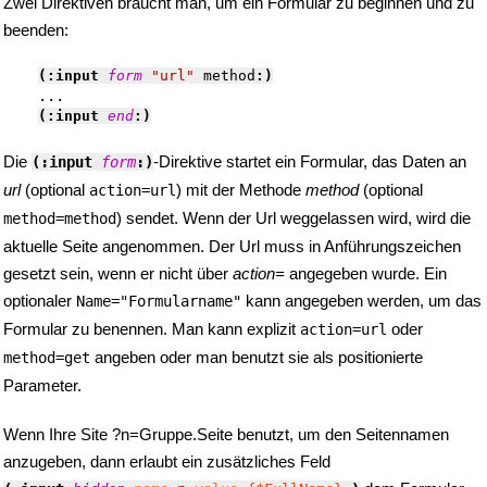
Zwei Direktiven braucht man, um ein Formular zu beginnen und zu
beenden:
(:input 
form
"url"
 method
:)
    ...

(:input 
end
:)
Die
-Direktive startet ein Formular, das Daten an
(:input 
form
:)
url
(optional
) mit der Methode
method
(optional
action=url
) sendet.
Wenn der Url weggelassen wird, wird die
method=method
aktuelle Seite angenommen. Der Url muss in Anführungszeichen
gesetzt sein, wenn er nicht über
action=
angegeben wurde. Ein
optionaler
kann angegeben werden, um das
Name="Formularname"
Formular zu benennen. Man kann explizit
oder
action=url
angeben oder man benutzt sie als positionierte
method=get
Parameter.
Wenn Ihre Site ?n=Gruppe.Seite benutzt, um den Seitennamen
anzugeben, dann erlaubt ein zusätzliches Feld