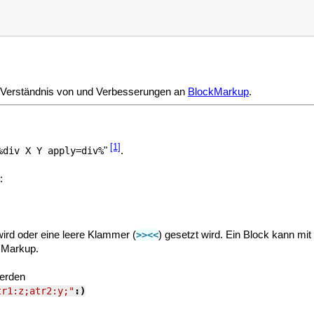
es Verständnis von und Verbesserungen an
BlockMarkup
.
[1]
"
.
%div X Y apply=div%
:
 wird oder eine leere Klammer (
) gesetzt wird. Ein Block kann mi
>><<
n Markup.
werden
tr1:z;atr2:y;"
:)