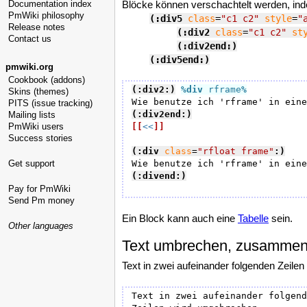
Blöcke können verschachtelt werden, in
Documentation index
PmWiki philosophy
(:div5
class
=
"c1 c2"
style
=
"
Release notes
(:div2
class
=
"c1 c2"
st
Contact us
(:div2end:)
(:div5end:)
pmwiki.org
Cookbook (addons)
(:div2:)
%div
 rframe
%
Skins (themes)
PITS (issue tracking)
(:div2end:)
Mailing lists
[[
<<
]]
PmWiki users
Success stories
(:div
class
=
"rfloat frame"
:)
Get support
(:divend:)
Pay for PmWiki
Send Pm money
Ein Block kann auch eine
Tabelle
sein.
Other languages
Text umbrechen, zusammen
Text in zwei aufeinander folgenden Zeilen
Text in zwei aufeinander folgend