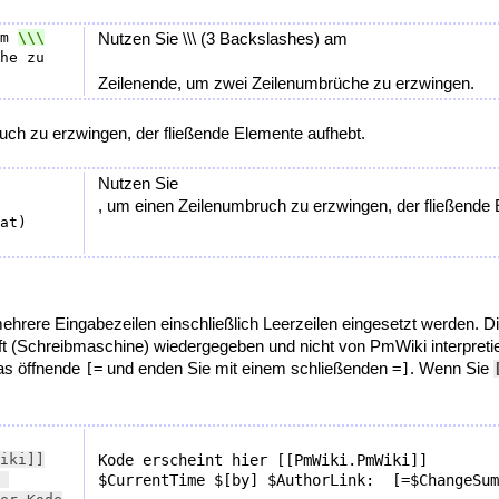
m 
Nutzen Sie \\\ (3 Backslashes) am
he zu 
Zeilenende, um zwei Zeilenumbrüche zu erzwingen.
uch zu erzwingen, der fließende Elemente aufhebt.
Nutzen Sie
, um einen Zeilenumbruch zu erzwingen, der fließende Ele
at) 
ehrere Eingabezeilen einschließlich Leerzeilen eingesetzt werden.
ft (Schreibmaschine) wiedergegeben und nicht von PmWiki interpretie
das öffnende
und enden Sie mit einem schließenden
. Wenn Sie
[=
=]
iki]]

Kode erscheint hier [[PmWiki.PmWiki]]

$CurrentTime $[by] $AuthorLink:  [=$ChangeSum