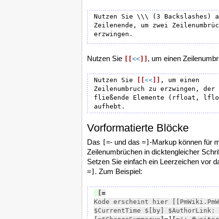
Nutzen Sie \\\ (3 Backslashes) a
Zeilenende, um zwei Zeilenumbrüc
Nutzen Sie
, um einen Zeilenumbr
[[
<<
]]
Nutzen Sie 
[[
<<
]]
, um einen 
Zeilenumbruch zu erzwingen, der 
fließende Elemente (rfloat, lflo
Vorformatierte Blöcke
Das
- und das
-Markup können für m
[=
=]
Zeilenumbrüchen in dicktengleicher Schri
Setzen Sie einfach ein Leerzeichen vor 
. Zum Beispiel:
=]
[=
Kode erscheint hier [[PmWiki.PmW
$CurrentTime $[by] $AuthorLink:  