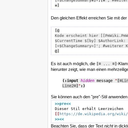
[=$ChangeSummary
=]
=]
[=
=]
Den gleichen Effekt erreichen Sie mit de
[@
Kode erscheint hier [[PmWiki.PmW
$CurrentTime $[by] $AuthorLink:  
@]
Es ist auch möglich, die
-Klam
[=
 ... 
=]
hierunter zeigt, wie man einen mehrzeilig
(:input 
hidden
 message 
"
[=
Lin
Line2
=]
"
:)
Sie können auch den "pre"-Stil anwenden
>>pre
<<
[[
https://de.wikipedia.org/wiki/
>><<
Beachten Sie, dass der Text
nicht
in dickt