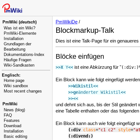
PmWikiDe
/
PmWiki (
deutsch
)
Was ist ein Wiki?
Blockmarkup-Talk
PmWiki-Elemente
Installation
Dies ist eine Talk-Page für ein genauer
Grundlagen der
Bearbeitung
Dokumentations-Index
Blöcke einfügen
Häufige Fragen
Wiki-Sandkasten
ist eine Abkürzung für
"
>>X
 Y
<<
(:div:)
Englisch:
Ein Block kann wie folgt eingefügt werden
Home page
>>Wikistil
<<
Wiki sandbox
Most recent changes
>>ge
änderter Wikistil
<<
>><<
PmWiki
und dehnt sich aus, bis der Stil geändert
News (blog)
eine Tabelle enthalten oder das folgende
FAQ
Features
Ein Block kann auch wie folgt eingefügt 
Download
(:div
class
=
"c1 c2"
style
=
"a
Installation
(:divend:)
Basic editing