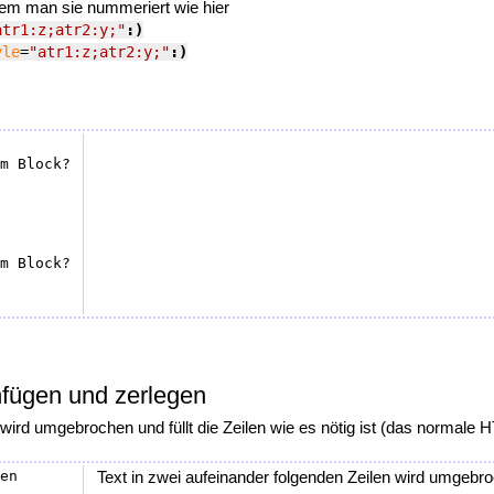
dem man sie nummeriert wie hier
atr1:z;atr2:y;"
:)
yle
=
"atr1:z;atr2:y;"
:)
fügen und zerlegen
 wird umgebrochen und füllt die Zeilen wie es nötig ist (das normale 
en

Text in zwei aufeinander folgenden Zeilen wird umgebroch