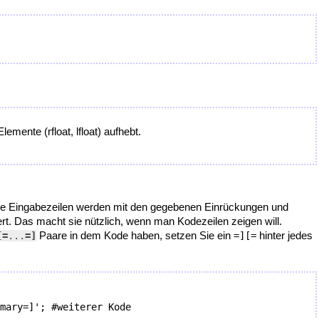
mente (rfloat, lfloat) aufhebt.
 Die Eingabezeilen werden mit den gegebenen Einrückungen und
rt.
Das macht sie nützlich, wenn man Kodezeilen zeigen will.
Paare in dem Kode haben, setzen Sie ein
hinter jedes
[=
...
=]
=][=
mary=]'; #weiterer Kode
