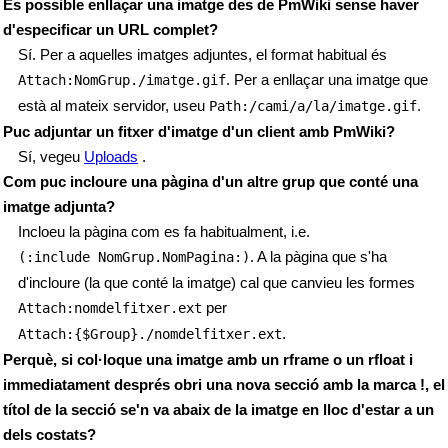
És possible enllaçar una imatge des de PmWiki sense haver
d'especificar un URL complet?
Sí. Per a aquelles imatges adjuntes, el format habitual és
. Per a enllaçar una imatge que
Attach:NomGrup./imatge.gif
està al mateix servidor, useu
.
Path:/cami/a/la/imatge.gif
Puc adjuntar un fitxer d'imatge d'un client amb PmWiki?
Sí, vegeu
Uploads
.
Com puc incloure una pàgina d'un altre grup que conté una
imatge adjunta?
Incloeu la pàgina com es fa habitualment, i.e.
. A la pàgina que s'ha
(:include NomGrup.NomPagina:)
d'incloure (la que conté la imatge) cal que canvieu les formes
per
Attach:nomdelfitxer.ext
.
Attach:{$Group}./nomdelfitxer.ext
Perquè, si col·loque una imatge amb un rframe o un rfloat i
immediatament després obri una nova secció amb la marca !, el
títol de la secció se'n va abaix de la imatge en lloc d'estar a un
dels costats?