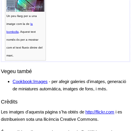
Un peu llarg per a una
imatge com la de
la
bombolla
. Aquest text
només és per a mostrar
com el text flueix dintre del
marc.
Vegeu també
Cookbook:Images
- per afegir galeries d'imatges, generació
de miniatures automàtica, imatges de fons, i més.
Crèdits
Les imatges d'aquesta pàgina s'ha obtés de
http://flickr.com
i es
distribueixen sota una llicència Creative Commons.