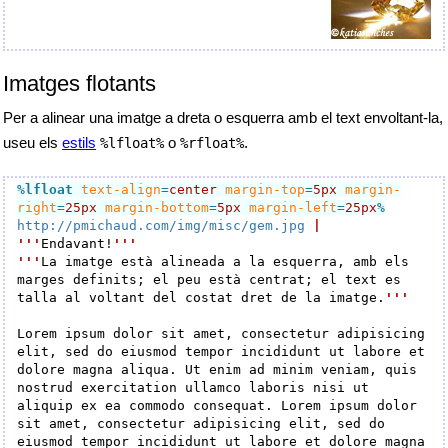
Imatges flotants
Per a alinear una imatge a dreta o esquerra amb el text envoltant-la,
useu els
estils
o
.
%lfloat%
%rfloat%
%lfloat
text-align
=
center
margin-top
=
5px
margin-
right
=
25px
margin-bottom
=
5px
margin-left
=
25px
%
http://pmichaud.com/img/misc/gem.jpg
|
'''
Endavant!
'''
'''
La imatge està alineada a la esquerra, amb els 
marges definits; el peu està centrat; el text es 
talla al voltant del costat dret de la imatge.
'''
Lorem ipsum dolor sit amet, consectetur adipisicing 
elit, sed do eiusmod tempor incididunt ut labore et 
dolore magna aliqua. Ut enim ad minim veniam, quis 
nostrud exercitation ullamco laboris nisi ut 
aliquip ex ea commodo consequat. Lorem ipsum dolor 
sit amet, consectetur adipisicing elit, sed do 
eiusmod tempor incididunt ut labore et dolore magna 