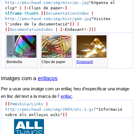
http://pmichaud.com/img/misc/pc.jpg
"Enganxa el 
clip" 
|
[-
Clips de paper
-]
%lframe
 thumb
%
[[
DocumentationIndex
|
http://pmichaud.com/img/misc/gem.jpg
"Visiteu 
l'index de la documentació"
]]
|
[[
DocumentationIndex
|
[-
Endavant!-
]]
Clips de paper
Bombolla
Endavant!
Imatges com a
enllaços
Per a usar una imatge com un enllaç heu d'especificar una imatge
en lloc del text a la marca de l'
enllaç
.
[[
PmWikiCa/Links
|
http://pmichaud.com/img/2003/atc-1.gif
"Informació 
sobre els enllaços wiki"
]]