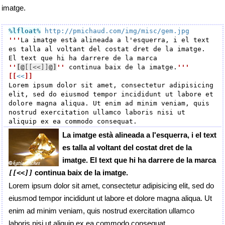
imatge.
%lfloat
%
http://pmichaud.com/img/misc/gem.jpg
'''
La imatge està alineada a l'esquerra, i el text 
es talla al voltant del costat dret de la imatge. 
El text que hi ha darrere de la marca 
''
[@
[[<<]]
@]
''
 continua baix de la imatge.
'''
[[
<<
]]
Lorem ipsum dolor sit amet, consectetur adipisicing 
elit, sed do eiusmod tempor incididunt ut labore et 
dolore magna aliqua. Ut enim ad minim veniam, quis 
nostrud exercitation ullamco laboris nisi ut 
La imatge està alineada a l'esquerra, i el text
es talla al voltant del costat dret de la
imatge. El text que hi ha darrere de la marca
continua baix de la imatge.
[[<<]]
Lorem ipsum dolor sit amet, consectetur adipisicing elit, sed do
eiusmod tempor incididunt ut labore et dolore magna aliqua. Ut
enim ad minim veniam, quis nostrud exercitation ullamco
laboris nisi ut aliquip ex ea commodo consequat.