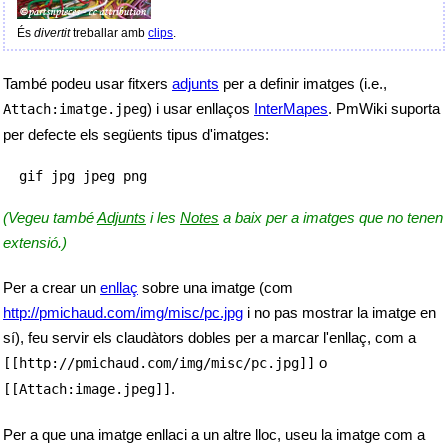
És
divertit
treballar amb
clips
.
També podeu usar fitxers
adjunts
per a definir imatges (i.e.,
) i usar enllaços
InterMapes
. PmWiki suporta
Attach:imatge.jpeg
per defecte els següents tipus d'imatges:
(Vegeu també
Adjunts
i les
Notes
a baix per a imatges que no tenen
extensió.)
Per a crear un
enllaç
sobre una imatge (com
http://pmichaud.com/img/misc/pc.jpg
i no pas mostrar la imatge en
sí), feu servir els claudàtors dobles per a marcar l'enllaç, com a
o
[[http://pmichaud.com/img/misc/pc.jpg]]
.
[[Attach:image.jpeg]]
Per a que una imatge enllaci a un altre lloc, useu la imatge com a