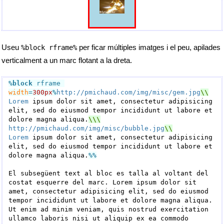
Useu
per ficar múltiples imatges i el peu, apilades
%block rframe%
verticalment a un marc flotant a la dreta.
%block
 rframe 
width
=
300px
%
http://pmichaud.com/img/misc/gem.jpg
Lorem
 ipsum dolor sit amet, consectetur adipisicing 
elit, sed do eiusmod tempor incididunt ut labore et 
dolore magna aliqua.
http://pmichaud.com/img/misc/bubble.jpg
Lorem
 ipsum dolor sit amet, consectetur adipisicing 
elit, sed do eiusmod tempor incididunt ut labore et 
dolore magna aliqua.
%%
El subsegüent text al bloc es talla al voltant del 
costat esquerre del marc. Lorem ipsum dolor sit 
amet, consectetur adipisicing elit, sed do eiusmod 
tempor incididunt ut labore et dolore magna aliqua. 
Ut enim ad minim veniam, quis nostrud exercitation 
ullamco laboris nisi ut aliquip ex ea commodo 