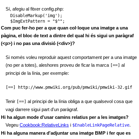
Sí, afegiu al fitxer config.php:
DisableMarkup('img');

Com puc fer-ho per a que quan col·loque una imatge a una
pàgina, el bloc de text a dintre del qual hi és sigui un paràgraf
(<p>) i no pas una divisió (<div>)?
Si només voleu reproduir aquest comportament per a una imatge
(no per a totes), aleshores proveu de ficar la marca
al
[==]
principi de la línia, per exemple:
[==] http://www.pmwiki.org/pub/pmwiki/pmwiki-32.gif
Tenir
al principi de la línia obliga a que qualsevol cosa que
[==]
vagi darrere sigui part d'un paràgraf.
Hi ha algun mode d'usar camins relatius per a les imatges?
Vegeu
Cookbook:RelativeLinks
i
.
$EnableLinkPageRelative
Hi ha alguna manera d'adjuntar una imatge BMP i fer que es