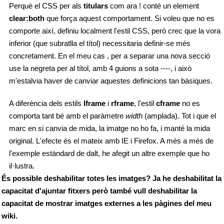
Perquè el CSS per als
titulars
com ara ! conté un element
clear:both
que força aquest comportament. Si voleu que no es
comporte així, definiu localment l'estil CSS, però crec que la vora
inferior (que subratlla el títol) necessitaria definir-se més
concretament. En el meu cas , per a separar una nova secció
use la negreta per al títol, amb 4 guions a sota ----, i això
m'estalvia haver de canviar aquestes definicions tan bàsiques.
A diferència dels estils
lframe
i
rframe
, l'estil
cframe
no es
comporta tant bé amb el paràmetre
width
(amplada). Tot i que el
marc en si canvia de mida, la imatge no ho fa, i manté la mida
original. L'efecte és el mateix amb IE i Firefox. A més a més de
l'exemple estàndard de dalt, he afegit un altre exemple que ho
il·lustra.
És possible deshabilitar totes les imatges? Ja he deshabilitat la
capacitat d'ajuntar fitxers però també vull deshabilitar la
capacitat de mostrar imatges externes a les pàgines del meu
wiki.