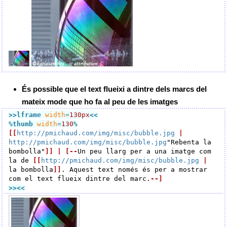
És possible que el text flueixi a dintre dels marcs del
mateix mode que ho fa al peu de les imatges
>>lframe
width
=
130px
<<
%thumb
width
=
130
%
[[
http://pmichaud.com/img/misc/bubble.jpg
|
http://pmichaud.com/img/misc/bubble.jpg
"Rebenta la 
bombolla"
]]
|
[--
Un peu llarg per a una imatge com 
la de 
[[
http://pmichaud.com/img/misc/bubble.jpg
|
la bombolla
]]
. Aquest text només és per a mostrar 
com el text flueix dintre del marc.
--]
>><<