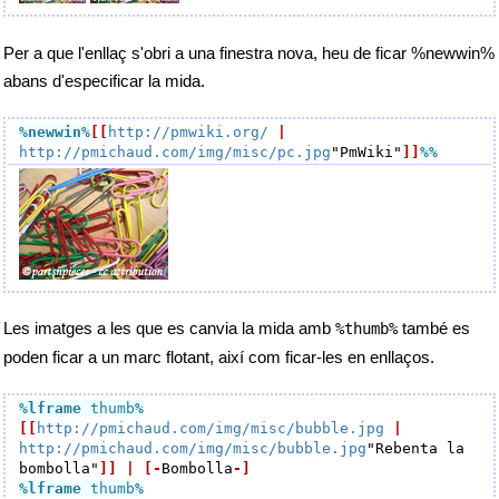
Per a que l'enllaç s'obri a una finestra nova, heu de ficar %newwin%
abans d'especificar la mida.
%newwin
%
[[
http://pmwiki.org/
|
http://pmichaud.com/img/misc/pc.jpg
"PmWiki"
]]
%%
Les imatges a les que es canvia la mida amb
també es
%thumb%
poden ficar a un marc flotant, així com ficar-les en enllaços.
%lframe
 thumb
%
[[
http://pmichaud.com/img/misc/bubble.jpg
|
http://pmichaud.com/img/misc/bubble.jpg
"Rebenta la 
bombolla"
]]
|
[-
Bombolla
-]
%lframe
 thumb
%