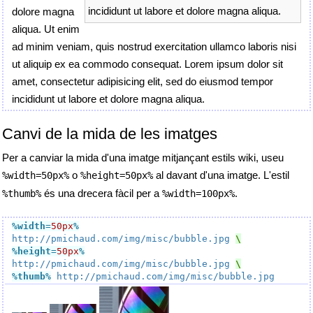
incididunt ut labore et dolore magna aliqua.
dolore magna
aliqua. Ut enim
ad minim veniam, quis nostrud exercitation ullamco laboris nisi
ut aliquip ex ea commodo consequat. Lorem ipsum dolor sit
amet, consectetur adipisicing elit, sed do eiusmod tempor
incididunt ut labore et dolore magna aliqua.
Canvi de la mida de les imatges
Per a canviar la mida d'una imatge mitjançant estils wiki, useu
o
al davant d'una imatge. L'estil
%width=50px%
%height=50px%
és una drecera fàcil per a
.
%thumb%
%width=100px%
%width
=
50px
%
http://pmichaud.com/img/misc/bubble.jpg
%height
=
50px
%
http://pmichaud.com/img/misc/bubble.jpg
%thumb
%
http://pmichaud.com/img/misc/bubble.jpg