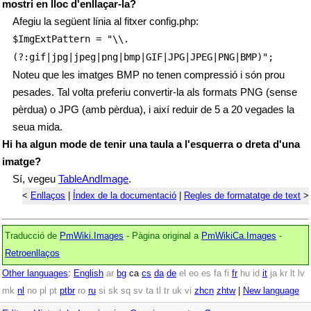
mostri en lloc d'enllaçar-la?
Afegiu la següent línia al fitxer config.php:
$ImgExtPattern
= "\\.
(?:gif|jpg|jpeg|png|bmp|GIF|JPG|JPEG|PNG|BMP)";
Noteu que les imatges BMP no tenen compressió i són prou
pesades. Tal volta preferiu convertir-la als formats PNG (sense
pèrdua) o JPG (amb pèrdua), i així reduir de 5 a 20 vegades la
seua mida.
Hi ha algun mode de tenir una taula a l'esquerra o dreta d'una
imatge?
Sí, vegeu
TableAndImage
.
<
Enllaços
|
Índex de la documentació
|
Regles de formatatge de text
>
Traducció de
PmWiki.Images
- Pàgina original a
PmWikiCa.Images
-
Retroenllaços
Other languages
:
English
ar
bg
ca
cs
da
de
el
eo
es
fa
fi
fr
hu
id
it
ja
kr
lt
lv
mk
nl
no
pl
pt
ptbr
ro
ru
si
sk
sq
sv
ta
tl
tr
uk
vi
zhcn
zhtw
|
New language