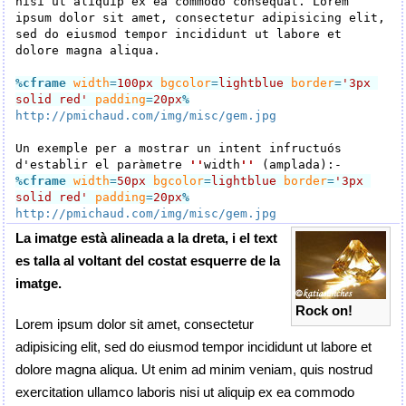
nisi ut aliquip ex ea commodo consequat. Lorem 
ipsum dolor sit amet, consectetur adipisicing elit, 
sed do eiusmod tempor incididunt ut labore et 
dolore magna aliqua.

%cframe
width
=
100px
bgcolor
=
lightblue
border
=
'3px 
solid red'
padding
=
20px
%
http://pmichaud.com/img/misc/gem.jpg
Un exemple per a mostrar un intent infructuós 
d'establir el paràmetre 
''
width
''
%cframe
width
=
50px
bgcolor
=
lightblue
border
=
'3px 
solid red'
padding
=
20px
%
http://pmichaud.com/img/misc/gem.jpg
La imatge està alineada a la dreta, i el text
es talla al voltant del costat esquerre de la
imatge.
Rock on!
Lorem ipsum dolor sit amet, consectetur
adipisicing elit, sed do eiusmod tempor incididunt ut labore et
dolore magna aliqua. Ut enim ad minim veniam, quis nostrud
exercitation ullamco laboris nisi ut aliquip ex ea commodo