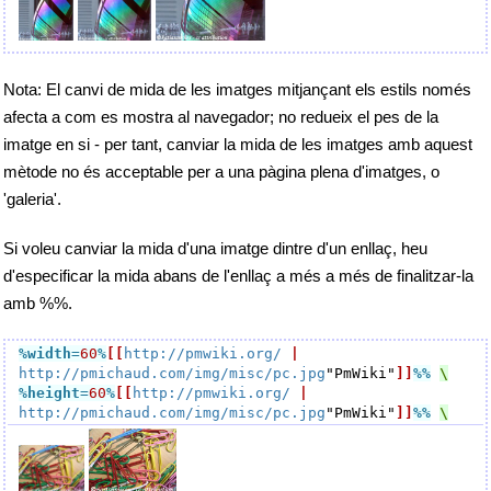
Nota: El canvi de mida de les imatges mitjançant els estils només
afecta a com es mostra al navegador; no redueix el pes de la
imatge en si - per tant, canviar la mida de les imatges amb aquest
mètode no és acceptable per a una pàgina plena d'imatges, o
'galeria'.
Si voleu canviar la mida d'una imatge dintre d'un enllaç, heu
d'especificar la mida abans de l'enllaç a més a més de finalitzar-la
amb %%.
%width
=
60
%
[[
http://pmwiki.org/
|
http://pmichaud.com/img/misc/pc.jpg
"PmWiki"
]]
%%
%height
=
60
%
[[
http://pmwiki.org/
|
http://pmichaud.com/img/misc/pc.jpg
"PmWiki"
]]
%%