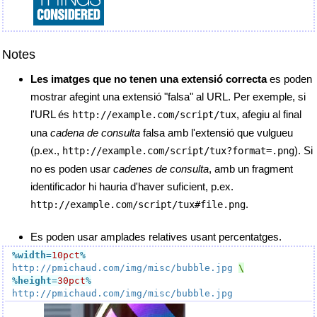
Notes
Les imatges que no tenen una extensió correcta
es poden
mostrar afegint una extensió "falsa" al URL. Per exemple, si
l'URL és
, afegiu al final
http://example.com/script/tux
una
cadena de consulta
falsa amb l'extensió que vulgueu
(p.ex.,
). Si
http://example.com/script/tux?format=.png
no es poden usar
cadenes de consulta
, amb un fragment
identificador hi hauria d'haver suficient, p.ex.
.
http://example.com/script/tux#file.png
Es poden usar amplades relatives usant percentatges.
%width
=
10pct
%
http://pmichaud.com/img/misc/bubble.jpg
%height
=
30pct
%
http://pmichaud.com/img/misc/bubble.jpg