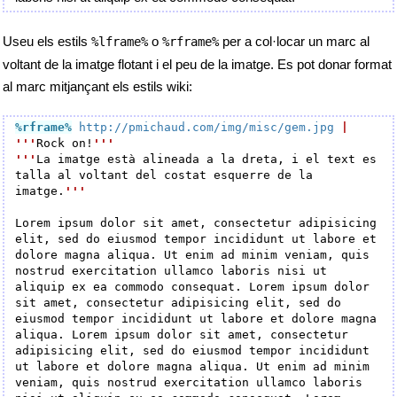
Useu els estils
o
per a col·locar un marc al
%lframe%
%rframe%
voltant de la imatge flotant i el peu de la imatge. Es pot donar format
al marc mitjançant els estils wiki:
%rframe
%
http://pmichaud.com/img/misc/gem.jpg
|
'''
Rock on!
'''
'''
La imatge està alineada a la dreta, i el text es 
talla al voltant del costat esquerre de la 
imatge.
'''
Lorem ipsum dolor sit amet, consectetur adipisicing 
elit, sed do eiusmod tempor incididunt ut labore et 
dolore magna aliqua. Ut enim ad minim veniam, quis 
nostrud exercitation ullamco laboris nisi ut 
aliquip ex ea commodo consequat. Lorem ipsum dolor 
sit amet, consectetur adipisicing elit, sed do 
eiusmod tempor incididunt ut labore et dolore magna 
aliqua. Lorem ipsum dolor sit amet, consectetur 
adipisicing elit, sed do eiusmod tempor incididunt 
ut labore et dolore magna aliqua. Ut enim ad minim 
veniam, quis nostrud exercitation ullamco laboris 