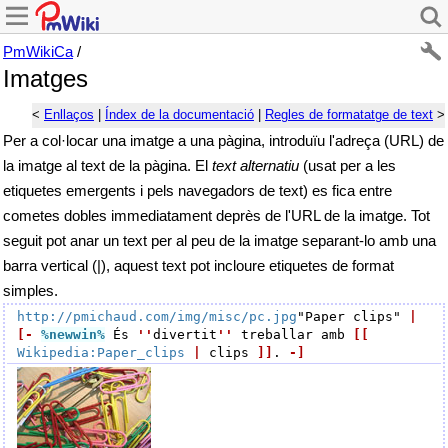
PmWikiCa
/
Imatges
<
Enllaços
|
Índex de la documentació
|
Regles de formatatge de text
>
Per a col·locar una imatge a una pàgina, introduïu l'adreça (URL) de
la imatge al text de la pàgina. El
text alternatiu
(usat per a les
etiquetes emergents i pels navegadors de text) es fica entre
cometes dobles immediatament deprès de l'URL de la imatge. Tot
seguit pot anar un text per al peu de la imatge separant-lo amb una
barra vertical (|), aquest text pot incloure etiquetes de format
simples.
http://pmichaud.com/img/misc/pc.jpg
"Paper clips" 
|
[-
%newwin
%
 És 
''
divertit
''
 treballar amb 
[[
Wikipedia:Paper_clips
|
 clips 
]]
. 
-]