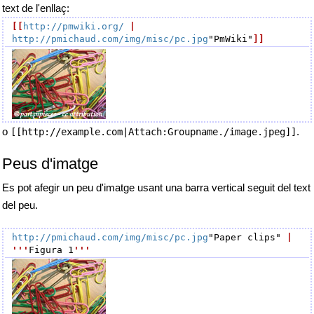
text de l'enllaç:
[[
http://pmwiki.org/
|
http://pmichaud.com/img/misc/pc.jpg
"PmWiki"
]]
o
.
[[http://example.com|Attach:Groupname./image.jpeg]]
Peus d'imatge
Es pot afegir un peu d'imatge usant una barra vertical seguit del text
del peu.
http://pmichaud.com/img/misc/pc.jpg
"Paper clips" 
|
'''
Figura 1
'''