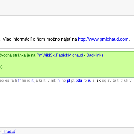
. Viac informácií o ňom možno nájsť na
http://www.pmichaud.com
.
ôvodná stránka je na
PmWikiSk.PatrickMichaud
-
Backlinks
36
eo
es
fa
fi
fr
hu
id
it
ja
kr
lt
lv
mk
nl
no
pl
pt
ptbr
ro
ru
si
sk
sq
sv
ta
tl
tr
uk
vi
-
Hľadať