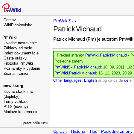
Domov
PmWikiSk
/
WikiPieskovisko
PatrickMichaud
PmWiki
Patrick Michaud (Pm) je autorom PmWiki
Úvodné nastavenie
Základy editácie
Index dokumentácie
. Preklad stránky
PmWiki.PatrickMichaud
- P
Časté otázky
Posledné zmeny:
Filozofia PmWiki
PmWikiSk.PatrickMichaud
: 10. 09. 2011, 16:
Poznámky k vydaniu
PmWiki.PatrickMichaud
: 16. 12. 2023, 20:29
Zoznam zmien
Other languages
:
English
ar
bg
ca
cs
da
de
el
pmwiki.org
Kuchárska kniha
(doplnky)
Témy vzhľadu
PITS (návrhy)
Mailové konferencie
upraviť bočnú lištu
Upraviť
-
História
-
Tlač
-
Posledné zmeny