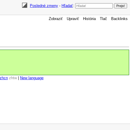
Posledné zmeny
-
Hľadať
:
Zobraziť
Upraviť
História
Tlač
Backlinks
zhcn
zhtw
|
New language