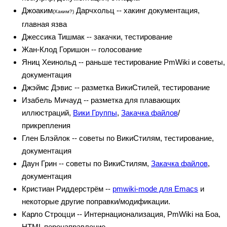
Джоаким
Дарчхольц -- хакинг документация,
(Хаким?)
главная язва
Джессика Тишмак -- закачки, тестирование
Жан-Клод Горишон -- голосование
Яниц Хеинольд -- раньше тестирование PmWiki и советы,
документация
Джэймс Дэвис -- разметка ВикиСтилей, тестирование
Изабель Мичауд -- разметка для плавающих
иллюстраций,
Вики Группы
,
Закачка файлов
/
прикрепления
Глен Блэйлок -- советы по ВикиСтилям, тестирование,
документация
Даун Грин -- советы по ВикиСтилям,
Закачка файлов
,
документация
Кристиан Риддерстрём --
pmwiki-mode для Emacs
и
некоторые другие поправки/модификации.
Карло Строцци -- Интернационализация, PmWiki на Боа,
HTML перенаправление