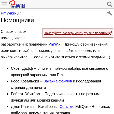
PmWikiRu
/
Помощники
Список список
!
Пожалуйста, экспериментируйте в
песочнице
помощников в
разработке и исправлении
PmWiki
. Приношу свои извинения,
если кого-то забыл -- смело дописывайте своё имя, или
вычёркивайтесь -- если не хотите знаться с этими людьми. :-)
Скотт Дафф -- pmwe, simple-journal.php, всё связаное с
проверкой здравомыслия Pm
Росс Ковальски --
Закачка файлов
и исследования
страниц для печати
Роберт Эбитбол -- Подстройки; советы по разным
функциям или модификациям
Джон Ранкин -- ВикиТропы,
Ссылки
, EditQuickReference,
notify.php, документация, отладка