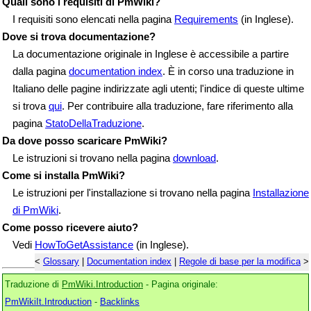
Quali sono i requisiti di PmWiki?
I requisiti sono elencati nella pagina
Requirements
(in Inglese).
Dove si trova documentazione?
La documentazione originale in Inglese è accessibile a partire
dalla pagina
documentation index
. È in corso una traduzione in
Italiano delle pagine indirizzate agli utenti; l'indice di queste ultime
si trova
qui
. Per contribuire alla traduzione, fare riferimento alla
pagina
StatoDellaTraduzione
.
Da dove posso scaricare PmWiki?
Le istruzioni si trovano nella pagina
download
.
Come si installa PmWiki?
Le istruzioni per l'installazione si trovano nella pagina
Installazione
di PmWiki
.
Come posso ricevere aiuto?
Vedi
HowToGetAssistance
(in Inglese).
<
Glossary
|
Documentation index
|
Regole di base per la modifica
>
Traduzione di
PmWiki.Introduction
- Pagina originale:
PmWikiIt.Introduction
-
Backlinks