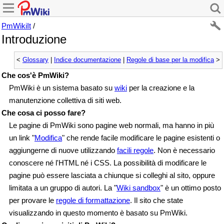
PmWikiIt
/
Introduzione
<
Glossary
|
Indice documentazione
|
Regole di base per la modifica
>
Che cos'è PmWiki?
PmWiki è un sistema basato su
wiki
per la creazione e la
manutenzione collettiva di siti web.
Che cosa ci posso fare?
Le pagine di PmWiki sono pagine web normali, ma hanno in più
un link "
Modifica
" che rende facile modificare le pagine esistenti o
aggiungerne di nuove utilizzando
facili regole
. Non è necessario
conoscere né l'HTML né i CSS. La possibilità di modificare le
pagine può essere lasciata a chiunque si colleghi al sito, oppure
limitata a un gruppo di autori. La "
Wiki sandbox
" è un ottimo posto
per provare le
regole di formattazione
. Il sito che state
visualizzando in questo momento è basato su PmWiki.