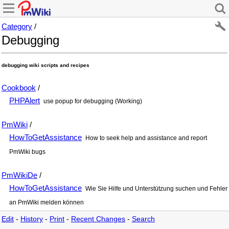
Category
/
Debugging
debugging wiki scripts and recipes
Cookbook
/
PHPAlert
use popup for debugging (Working)
PmWiki
/
HowToGetAssistance
How to seek help and assistance and report
PmWiki bugs
PmWikiDe
/
HowToGetAssistance
Wie Sie Hilfe und Unterstützung suchen und Fehler
an PmWiki melden können
Edit
-
History
-
Print
-
Recent Changes
-
Search