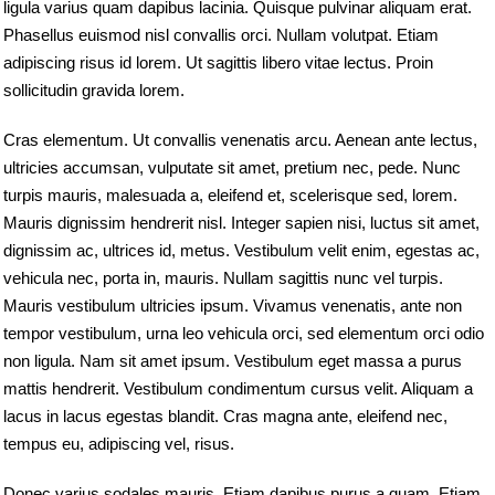
ligula varius quam dapibus lacinia. Quisque pulvinar aliquam erat.
Phasellus euismod nisl convallis orci. Nullam volutpat. Etiam
adipiscing risus id lorem. Ut sagittis libero vitae lectus. Proin
sollicitudin gravida lorem.
Cras elementum. Ut convallis venenatis arcu. Aenean ante lectus,
ultricies accumsan, vulputate sit amet, pretium nec, pede. Nunc
turpis mauris, malesuada a, eleifend et, scelerisque sed, lorem.
Mauris dignissim hendrerit nisl. Integer sapien nisi, luctus sit amet,
dignissim ac, ultrices id, metus. Vestibulum velit enim, egestas ac,
vehicula nec, porta in, mauris. Nullam sagittis nunc vel turpis.
Mauris vestibulum ultricies ipsum. Vivamus venenatis, ante non
tempor vestibulum, urna leo vehicula orci, sed elementum orci odio
non ligula. Nam sit amet ipsum. Vestibulum eget massa a purus
mattis hendrerit. Vestibulum condimentum cursus velit. Aliquam a
lacus in lacus egestas blandit. Cras magna ante, eleifend nec,
tempus eu, adipiscing vel, risus.
Donec varius sodales mauris. Etiam dapibus purus a quam. Etiam