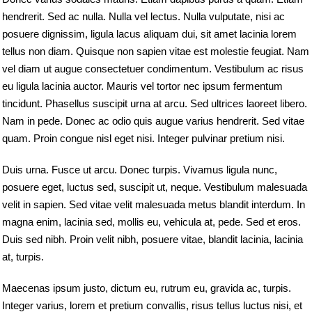
hendrerit. Sed ac nulla. Nulla vel lectus. Nulla vulputate, nisi ac
posuere dignissim, ligula lacus aliquam dui, sit amet lacinia lorem
tellus non diam. Quisque non sapien vitae est molestie feugiat. Nam
vel diam ut augue consectetuer condimentum. Vestibulum ac risus
eu ligula lacinia auctor. Mauris vel tortor nec ipsum fermentum
tincidunt. Phasellus suscipit urna at arcu. Sed ultrices laoreet libero.
Nam in pede. Donec ac odio quis augue varius hendrerit. Sed vitae
quam. Proin congue nisl eget nisi. Integer pulvinar pretium nisi.
Duis urna. Fusce ut arcu. Donec turpis. Vivamus ligula nunc,
posuere eget, luctus sed, suscipit ut, neque. Vestibulum malesuada
velit in sapien. Sed vitae velit malesuada metus blandit interdum. In
magna enim, lacinia sed, mollis eu, vehicula at, pede. Sed et eros.
Duis sed nibh. Proin velit nibh, posuere vitae, blandit lacinia, lacinia
at, turpis.
Maecenas ipsum justo, dictum eu, rutrum eu, gravida ac, turpis.
Integer varius, lorem et pretium convallis, risus tellus luctus nisi, et