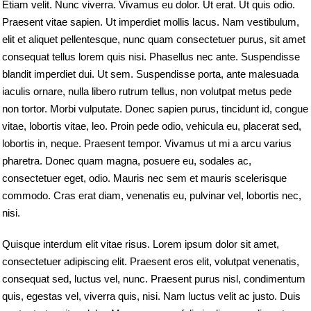
Etiam velit. Nunc viverra. Vivamus eu dolor. Ut erat. Ut quis odio.
Praesent vitae sapien. Ut imperdiet mollis lacus. Nam vestibulum,
elit et aliquet pellentesque, nunc quam consectetuer purus, sit amet
consequat tellus lorem quis nisi. Phasellus nec ante. Suspendisse
blandit imperdiet dui. Ut sem. Suspendisse porta, ante malesuada
iaculis ornare, nulla libero rutrum tellus, non volutpat metus pede
non tortor. Morbi vulputate. Donec sapien purus, tincidunt id, congue
vitae, lobortis vitae, leo. Proin pede odio, vehicula eu, placerat sed,
lobortis in, neque. Praesent tempor. Vivamus ut mi a arcu varius
pharetra. Donec quam magna, posuere eu, sodales ac,
consectetuer eget, odio. Mauris nec sem et mauris scelerisque
commodo. Cras erat diam, venenatis eu, pulvinar vel, lobortis nec,
nisi.
Quisque interdum elit vitae risus. Lorem ipsum dolor sit amet,
consectetuer adipiscing elit. Praesent eros elit, volutpat venenatis,
consequat sed, luctus vel, nunc. Praesent purus nisl, condimentum
quis, egestas vel, viverra quis, nisi. Nam luctus velit ac justo. Duis