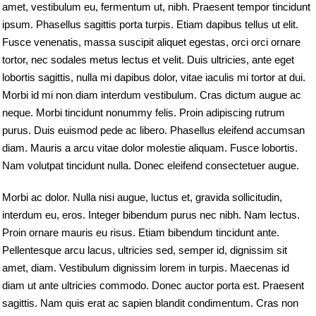
amet, vestibulum eu, fermentum ut, nibh. Praesent tempor tincidunt
ipsum. Phasellus sagittis porta turpis. Etiam dapibus tellus ut elit.
Fusce venenatis, massa suscipit aliquet egestas, orci orci ornare
tortor, nec sodales metus lectus et velit. Duis ultricies, ante eget
lobortis sagittis, nulla mi dapibus dolor, vitae iaculis mi tortor at dui.
Morbi id mi non diam interdum vestibulum. Cras dictum augue ac
neque. Morbi tincidunt nonummy felis. Proin adipiscing rutrum
purus. Duis euismod pede ac libero. Phasellus eleifend accumsan
diam. Mauris a arcu vitae dolor molestie aliquam. Fusce lobortis.
Nam volutpat tincidunt nulla. Donec eleifend consectetuer augue.
Morbi ac dolor. Nulla nisi augue, luctus et, gravida sollicitudin,
interdum eu, eros. Integer bibendum purus nec nibh. Nam lectus.
Proin ornare mauris eu risus. Etiam bibendum tincidunt ante.
Pellentesque arcu lacus, ultricies sed, semper id, dignissim sit
amet, diam. Vestibulum dignissim lorem in turpis. Maecenas id
diam ut ante ultricies commodo. Donec auctor porta est. Praesent
sagittis. Nam quis erat ac sapien blandit condimentum. Cras non