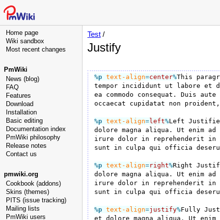
Home page
Test
/
Wiki sandbox
Justify
Most recent changes
PmWiki
%p
text-align
=
center
%
This paragr
News (blog)
tempor incididunt ut labore et d
FAQ
ea commodo consequat. Duis aute 
Features
occaecat cupidatat non proident,
Download
Installation
Basic editing
%p
text-align
=
left
%
Left Justifie
Documentation index
dolore magna aliqua. Ut enim ad 
PmWiki philosophy
irure dolor in reprehenderit in 
Release notes
sunt in culpa qui officia deseru
Contact us
%p
text-align
=
right
%
Right Justif
pmwiki.org
dolore magna aliqua. Ut enim ad 
irure dolor in reprehenderit in 
Cookbook (addons)
Skins (themes)
sunt in culpa qui officia deseru
PITS (issue tracking)
Mailing lists
%p
text-align
=
justify
%
Fully Just
PmWiki users
et dolore magna aliqua. Ut enim 