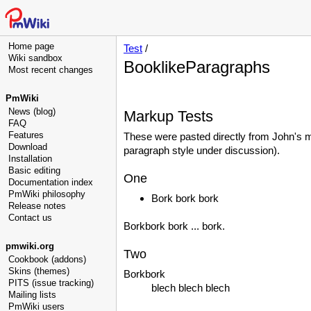
Home page
Test
/
Wiki sandbox
BooklikeParagraphs
Most recent changes
PmWiki
News (blog)
Markup Tests
FAQ
Features
These were pasted directly from John's me
Download
paragraph style under discussion).
Installation
Basic editing
One
Documentation index
PmWiki philosophy
Bork bork bork
Release notes
Contact us
Borkbork bork ... bork.
pmwiki.org
Two
Cookbook (addons)
Skins (themes)
Borkbork
PITS (issue tracking)
blech blech blech
Mailing lists
PmWiki users