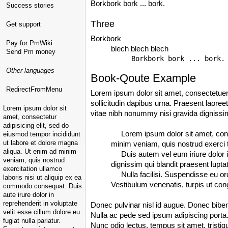
Borkbork bork ... bork.
Success stories
Three
Get support
Borkbork
Pay for PmWiki
blech blech blech
Send Pm money
Other languages
Book-Qoute Example
RedirectFromMenu
Lorem ipsum dolor sit amet, consectetuer a
sollicitudin dapibus urna. Praesent laore
Lorem ipsum dolor sit
vitae nibh nonummy nisi gravida dignissim.
amet, consectetur
adipisicing elit, sed do
Lorem ipsum dolor sit amet, consec
eiusmod tempor incididunt
ut labore et dolore magna
minim veniam, quis nostrud exerci t
aliqua. Ut enim ad minim
Duis autem vel eum iriure dolor in h
veniam, quis nostrud
dignissim qui blandit praesent luptatu
exercitation ullamco
Nulla facilisi. Suspendisse eu orci 
laboris nisi ut aliquip ex ea
Vestibulum venenatis, turpis ut cong
commodo consequat. Duis
aute irure dolor in
reprehenderit in voluptate
Donec pulvinar nisl id augue. Donec bibe
velit esse cillum dolore eu
Nulla ac pede sed ipsum adipiscing porta. 
fugiat nulla pariatur.
Nunc odio lectus, tempus sit amet, tristi