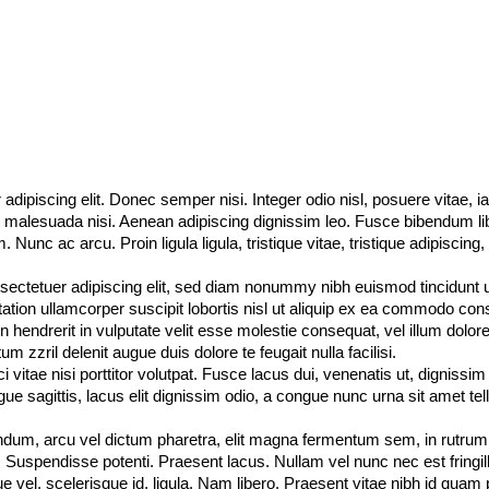
dipiscing elit. Donec semper nisi. Integer odio nisl, posuere vitae, ia
et malesuada nisi. Aenean adipiscing dignissim leo. Fusce bibendum l
 Nunc ac arcu. Proin ligula ligula, tristique vitae, tristique adipisci
tetuer adipiscing elit, sed diam nonummy nibh euismod tincidunt ut 
ation ullamcorper suscipit lobortis nisl ut aliquip ex ea commodo con
endrerit in vulputate velit esse molestie consequat, vel illum dolore 
m zzril delenit augue duis dolore te feugait nulla facilisi.
vitae nisi porttitor volutpat. Fusce lacus dui, venenatis ut, dignissim 
ue sagittis, lacus elit dignissim odio, a congue nunc urna sit amet tel
ndum, arcu vel dictum pharetra, elit magna fermentum sem, in rutrum 
Suspendisse potenti. Praesent lacus. Nullam vel nunc nec est fringilla
que vel, scelerisque id, ligula. Nam libero. Praesent vitae nibh id qu