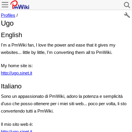
Profiles
/
Ugo
English
I'm a PmWiki fan, I love the power and ease that it gives my
websites... little by little, I'm converting them all to PmWiki.
My home site is:
http://ugo.sinet.it
Italiano
Sono un appassionato di PmWiki, adoro la potenza e semplicità
d'uso che posso ottenere per i miei siti web... poco per volta, li sto
convertendo tutti a PmWiki.
Il mio sito web è:
http://ugo.sinet.it