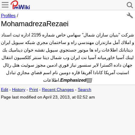
Profiles
/
MohamadrezaRezaei
شركت "بنيان سازان شمال‏"‏ سهامي خاص شماره 2195 اداره ثبت اسناد
و املاك آمل مازندران مهندسي راه و ساختمان مجري شبكه سيويل ايران
ديتابانك اطلاعات راه ها موتور جستجوي سيويل نقشه خوان ديناميك بك
لينك آسيا خاورميانه آسيا نت ايران وب شمال ديتا سنتر كلكسيون انتقال
جهان داده اكسترا لاير سنسور نياز فوري ادمين مجوز سوئيت هتل رئال
استيت آمريكا كانادا آفريقا قاره دومين نام اسم فضاي مجازي تبادل
l]]]]
Emphasized
اطلاعات.
Edit
-
History
-
Print
-
Recent Changes
-
Search
Page last modified on April 23, 2013, at 02:52 am