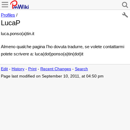
Profiles
/
LucaP
luca.ponso(a)tin.it
Almeno qualche pagina l'ho dovuta tradurre, se volete contattarmi
potete scrivere a: luca(dot)ponso(a)tin(dot)it
Edit
-
History
-
Print
-
Recent Changes
-
Search
Page last modified on September 10, 2011, at 04:50 pm