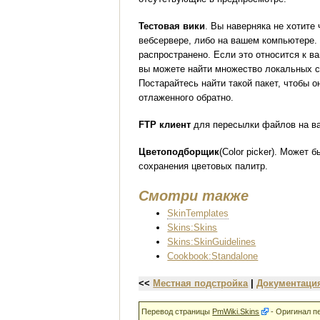
Тестовая вики
. Вы наверняка не хотите
вебсервере, либо на вашем компьютере. 
распространено. Если это относится к в
вы можете найти множество локальных с
Постарайтесь найти такой пакет, чтобы 
отлаженного обратно.
FTP клиент
для пересылки файлов на ва
Цветоподборщик
(Color picker). Может
сохранения цветовых палитр.
Смотри также
SkinTemplates
Skins:Skins
Skins:SkinGuidelines
Cookbook:Standalone
<<
Местная подстройка
|
Документаци
Перевод страницы
PmWiki.Skins
- Оригинал п