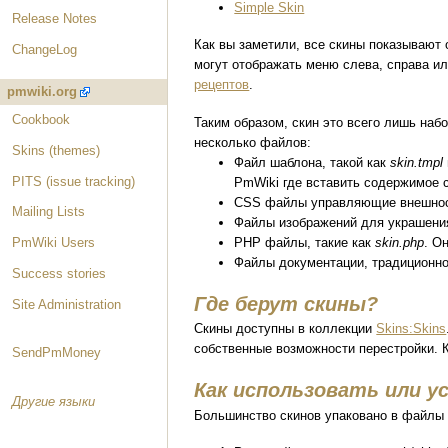
Simple Skin
Release Notes
Как вы заметили, все скины показывают 
ChangeLog
могут отображать меню слева, справа ил
рецептов
.
pmwiki.org
Cookbook
Таким образом, скин это всего лишь на
несколько файлов:
Skins (themes)
Файл шаблона, такой как
skin.tmpl
PITS (issue tracking)
PmWiki где вставить содержимое 
CSS файлы управляющие внешнос
Mailing Lists
Файлы изображений для украшения 
PHP файлы, такие как
skin.php
. О
PmWiki Users
Файлы документации, традиционн
Success stories
Где берут скины?
Site Administration
Скины доступны в коллекции
Skins:Skins
собственные возможности перестройки. К
SendPmMoney
Как использовать или у
Другие языки
Большинство скинов упаковано в файлы ти