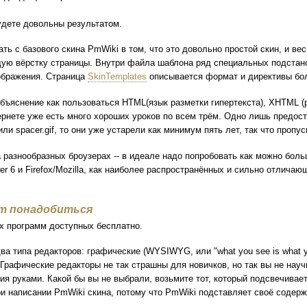
будете довольны результатом.
ть с базового скина PmWiki в том, что это довольно простой скин, и в
ую вёрстку страницы. Внутри файла шаблона ряд специальных подстан
ображения. Страница
SkinTemplates
описывается формат и директивы бо
объяснение как пользоваться HTML(язык разметки гипертекста), XHTML 
интернете уже есть много хороших уроков по всем трём. Одно лишь предо
или spacer.gif, то они уже устарели как минимум пять лет, так что пропу
 разнообразных броузерах -- в идеале надо попробовать как можно бол
rer 6 и Firefox/Mozilla, как наиболее распространённых и сильно отлич
т понадобиться
х программ доступных бесплатно.
а типа редакторов: графические (WYSIWYG, или "what you see is what you
Графические редакторы не так страшны для новичков, но так вы не науч
я руками. Какой бы вы не выбрали, возьмите тот, который подсвечивает 
ри написании PmWiki скина, потому что PmWiki подставляет своё содер