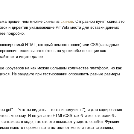
есьма проще, чем многие скины из
скинов
. Отправной пункт скина это
овок и директив указывающие PmWiki места для вставки данных
лее подробно.
(расширяемый HTML, который немного новее) или CSS(каскадные
стережение: если вы наткнётесь на уроки объясняющие как
скайте их и ищите далее.
ьше броузеров на как можно большем количестве платформ, но как
ающихся. Не забудьте при тестировании опробовать разные размеры
 get" -- "что ты видишь -- то ты и получишь"), и для кодирования
итесь многому. И не узнаете HTML/CSS так близко, как если бы
синтаксис в коде, так как это помогает увидеть ошибки. Функция
жимое вместо переменных и вставляет меню и текст страницы,