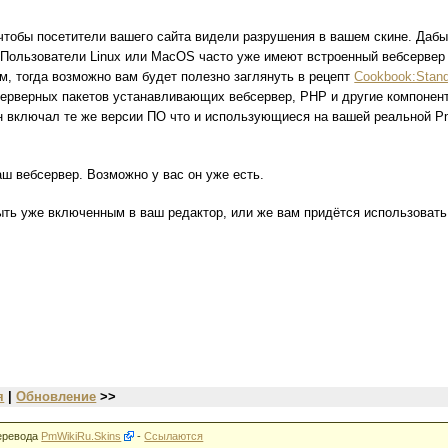
 чтобы посетители вашего сайта видели разрушения в вашем скине. Дабы
Пользователи Linux или MacOS часто уже имеют встроенный вебсервер и
ам, тогда возможно вам будет полезно заглянуть в рецепт
Cookbook:Stand
ерверных пакетов устанавливающих вебсервер, PHP и другие компонент
он включал те же версии ПО что и использующиеся на вашей реальной P
ш вебсервер. Возможно у вас он уже есть.
 быть уже включенным в ваш редактор, или же вам придётся использоват
я
|
Обновление
>>
еревода
PmWikiRu.Skins
-
Ссылаются