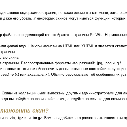
одинаковое содержимое страниц, но такие элементы как меню, заголово
и даже его убрать. У некоторых скинов могут иметься функции, которых
бор файлов определяющий как отображать страницы PmWiki. Нормальные
или
gemini.tmpl
. Шаблон написан на HTML или XHTML и является скеле
страницы.
тью скина.
страницы. Распространённые форматы изображений: .jpg, .png и .gif.
ни позволяют скинам обесепечить дополнительные настройки и функци
о
readme.txt
или
skinname.txt
. Обычно рассказывают об особенностях ус
. Скины из коллекции были выложены другими администраторами для лю
огда вы найдёте понравившийся скин, следуйте по ссылке для скачиван
становить скин?
па .zip, .tgz или .tar.gz. Вам понадобится его распаковать известным 