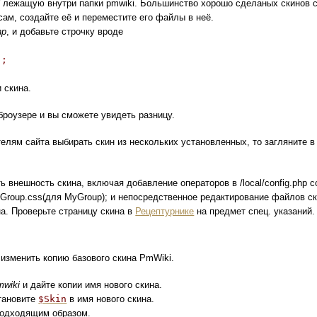
/
лежащую внутри папки pmwiki. Большинство хорошо сделаных скинов 
сам, создайте её и переместите его файлы в неё.
hp
, и добавьте строчку вроде
';
и скина.
 броузере и вы сможете увидеть разницу.
елям сайта выбирать скин из нескольких установленных, то загляните в
 внешность скина, включая добавление операторов в /local/config.php 
MyGroup.css(для MyGroup); и непосредственное редактирование файлов ск
а. Проверьте страницу скина в
Рецептурнике
на предмет спец. указаний.
изменить копию базового скина PmWiki.
mwiki
и дайте копии имя нового скина.
тановите
$Skin
в имя нового скина.
подходящим образом.