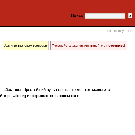
Поиск
edit
·
history
·
print
!
Администраторам (основы)
Пожалуйста, экспериментируйте в
песочнице
и свёрстаны. Простейший путь понять что делают скины это
те pmwiki.org и открываются в новом окне.