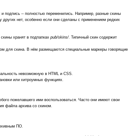
к и подпись -- полностью переменились. Например, разные скины
 у других нет, особенно если они сделаны с применением редких
 скины хранят в подпапках
pub/skins/
. Типичный скин содержит
том для скина. В нём размещаются специальные маркеры говорящие
ональность невозможную в HTML и CSS.
тановки или хитроумных функциях.
бого пожелавшего ими воспользоваться. Часто они имеют свои
ия файла архива со скином.
архивным ПО.