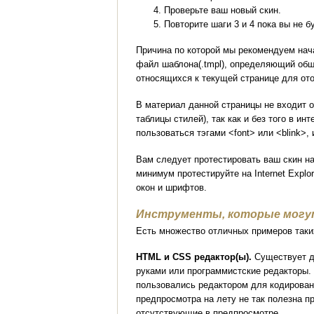
Проверьте ваш новый скин.
Повторите шаги 3 и 4 пока вы не 
Причина по которой мы рекомендуем нача
файл шаблона(.tmpl), определяющий общ
относящихся к текущей странице для от
В материал данной страницы не входит 
таблицы стилей), так как и без того в 
пользоваться тэгами <font> или <blink>, 
Вам следует протестировать ваш скин на
минимум протестируйте на Internet Explo
окон и шрифтов.
Инструменты, которые могу
Есть множество отличных примеров таки
HTML и CSS редактор(ы).
Существует дв
руками или программистские редакторы. 
пользовались редактором для кодировани
предпросмотра на лету не так полезна п
отсутствующие в предпросмотре.