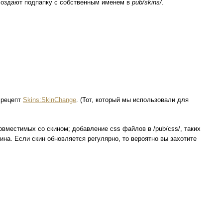
создают подпапку с собственным именем в
pub/skins/
.
 рецепт
Skins:SkinChange
. (Тот, который мы использовали для
совместимых со скином; добавление css файлов в /pub/css/, таких
ина. Если скин обновляется регулярно, то вероятно вы захотите