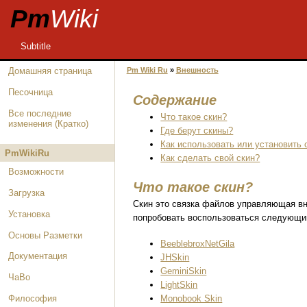
Pm
Wiki
Subtitle
Pm Wiki Ru
»
Внешность
Домашняя страница
Песочница
Содержание
Все последние
Что такое скин?
изменения
(Кратко)
Где берут скины?
Как использовать или установить 
PmWikiRu
Как сделать свой скин?
Возможности
Что такое скин?
Загрузка
Скин это связка файлов управляющая вне
Установка
попробовать воспользоваться следующими
Основы Разметки
BeeblebroxNetGila
Документация
JHSkin
GeminiSkin
ЧаВо
LightSkin
Monobook Skin
Философия