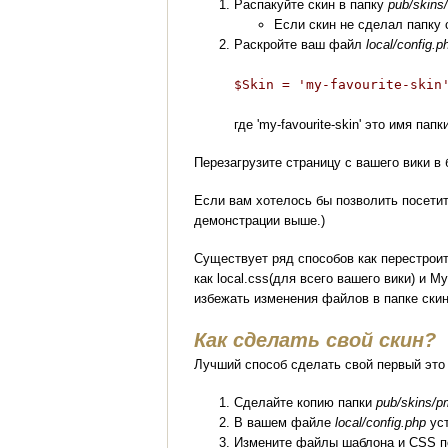
Распакуйте скин в папку
pub/skins
Если скин не сделал папку 
Раскройте ваш файл
local/config.p
$Skin = 'my-favourite-skin
где 'my-favourite-skin' это имя папк
Перезагрузите страницу с вашего вики в
Если вам хотелось бы позволить посетит
демонстрации выше.)
Существует ряд способов как перестроить
как local.css(для всего вашего вики) и 
избежать изменения файлов в папке скин
Как сделать свой скин?
Лучший способ сделать свой первый это 
Сделайте копию папки
pub/skins/p
В вашем файле
local/config.php
ус
Измените файлы шаблона и CSS 