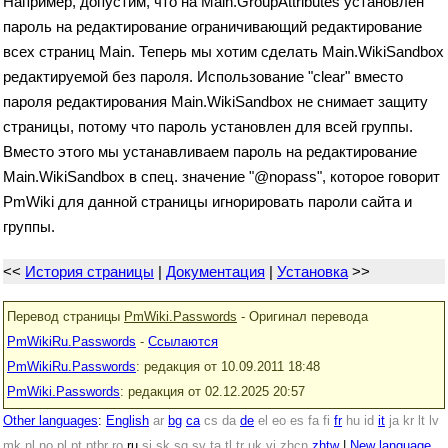
Например, допустим, что на Main.GroupAttributes установлен
пароль на редактирование ограничивающий редактирование
всех страниц Main. Теперь мы хотим сделать Main.WikiSandbox
редактируемой без пароля. Использование "clear" вместо
пароля редактирования Main.WikiSandbox не снимает защиту
страницы, потому что пароль установлен для всей группы.
Вместо этого мы устанавливаем пароль на редактирование
Main.WikiSandbox в спец. значение "@nopass", которое говорит
PmWiki для данной страницы игнорировать пароли сайта и
группы.
<<
История страницы
|
Документация
|
Установка
>>
Перевод страницы
PmWiki.Passwords
- Оригинал перевода
PmWikiRu.Passwords
-
Ссылаются
PmWikiRu.Passwords
: редакция от 10.09.2011 18:48
PmWiki.Passwords
: редакция от 02.12.2025 20:57
Other languages
:
English
ar
bg
ca
cs
da
de
el
eo
es
fa
fi
fr
hu
id
it
ja
kr
lt
lv
mk
nl
no
pl
pt
ptbr
ro
ru
si
sk
sq
sv
ta
tl
tr
uk
vi
zhcn
zhtw
|
New language