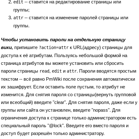
-- ставится на редактирование страницы или
edit
группы;
-- ставится на изменение паролей страницы или
attr
группы.
Чтобы установить пароли на отдельную страницу
вики,
припишите
к URL(адресу) страницы для
?action=attr
доступа к её атрибутам. Пользуясь небольшой формой на
страница атрибутов вы можете установить или сбросить
пароли страницы
,
и
. Пароли вводятся простым
read
edit
attr
текстом -- всё равно PmWiki после сохранения автоматически
их зашифрует. Если оставить поле пустым, то атрибут не
изменится. Для снятия пароля со страницы(вернуть групповой
или всеобщий) введите "clear". Для снятия пароля, даже если у
группы или сайта он установлен, введите "nopass". Для
ограничения доступа к странице только администратором есть
специальный пароль "@lock". Введите его вместо пароля и
доступ будет разрешён только администратору.