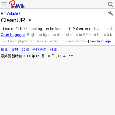
PmWikiJa
/
CleanURLs
Other languages
:
English
ar
bg
ca
cs
da
de
el
eo
es
fa
fi
fr
hu
id
it
ja
kr
lt
lv
mk
nl
no
pl
pt
ptbr
ro
ru
si
sk
sq
sv
ta
tl
tr
uk
vi
zhcn
zhtw
|
New language
編集
-
履歴
-
印刷
-
最終更新
-
検索
最終更新時刻2011 年 09 月 10 日，06:48 pm