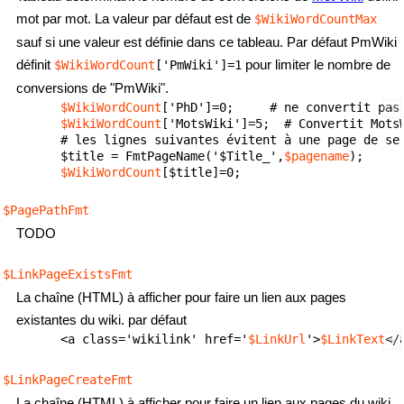
mot par mot. La valeur par défaut est de
$WikiWordCountMax
sauf si une valeur est définie dans ce tableau. Par défaut PmWiki
définit
pour limiter le nombre de
$WikiWordCount
['PmWiki']=1
conversions de "PmWiki".
$WikiWordCount
['PhD']=0;     # ne convertit pas 
$WikiWordCount
['MotsWiki']=5;  # Convertit MotsW
        # les lignes suivantes évitent à une page de se 
        $title = FmtPageName('$Title_',
$pagename
);

$WikiWordCount
$PagePathFmt
TODO
$LinkPageExistsFmt
La chaîne (HTML) à afficher pour faire un lien aux pages
existantes du wiki. par défaut
        <a class='wikilink' href='
$LinkUrl
'>
$LinkText
$LinkPageCreateFmt
La chaîne (HTML) à afficher pour faire un lien aux pages du wiki