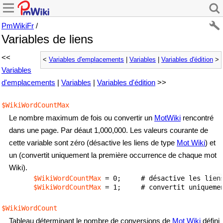
PmWikiFr
/
Variables de liens
<<
<
Variables d'emplacements
|
Variables
|
Variables d'édition
>
Variables
d'emplacements
|
Variables
|
Variables d'édition
>>
$WikiWordCountMax
Le nombre maximum de fois ou convertir un
MotWiki
rencontré
dans une page. Par déaut 1,000,000. Les valeurs courante de
cette variable sont zéro (désactive les liens de type
Mot Wiki
) et
un (convertit uniquement la première occurrence de chaque mot
Wiki).
$WikiWordCountMax
 = 0;     # désactive les lien
$WikiWordCountMax
 = 1;     # convertit uniqueme
$WikiWordCount
Tableau déterminant le nombre de conversions de
Mot Wiki
défini