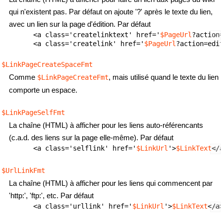
qui n'existent pas. Par défaut on ajoute '?' après le texte du lien,
avec un lien sur la page d'édition. Par défaut
        <a class='createlinktext' href='
$PageUrl
?action
        <a class='createlink' href='
$PageUrl
$LinkPageCreateSpaceFmt
Comme
, mais utilisé quand le texte du lien
$LinkPageCreateFmt
comporte un espace.
$LinkPageSelfFmt
La chaîne (HTML) à afficher pour les liens auto-référencants
(c.a.d. des liens sur la page elle-même). Par défaut
        <a class='selflink' href='
$LinkUrl
'>
$LinkText
$UrlLinkFmt
La chaîne (HTML) à afficher pour les liens qui commencent par
'http:', 'ftp:', etc. Par défaut
        <a class='urllink' href='
$LinkUrl
'>
$LinkText