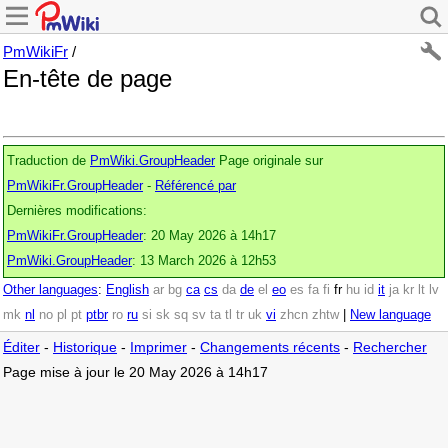
PmWikiFr
/
En-tête de page
Traduction de
PmWiki.GroupHeader
Page originale sur
PmWikiFr.GroupHeader
-
Référencé par
Dernières modifications:
PmWikiFr.GroupHeader
: 20 May 2026 à 14h17
PmWiki.GroupHeader
: 13 March 2026 à 12h53
Other languages
:
English
ar
bg
ca
cs
da
de
el
eo
es
fa
fi
fr
hu
id
it
ja
kr
lt
lv
mk
nl
no
pl
pt
ptbr
ro
ru
si
sk
sq
sv
ta
tl
tr
uk
vi
zhcn
zhtw
|
New language
Éditer
-
Historique
-
Imprimer
-
Changements récents
-
Rechercher
Page mise à jour le 20 May 2026 à 14h17