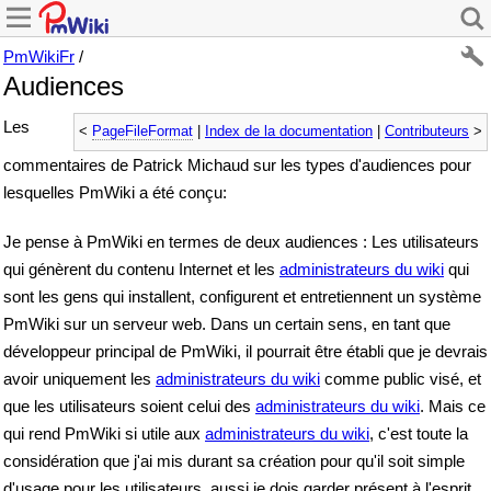
PmWikiFr
/
Audiences
Les
<
PageFileFormat
|
Index de la documentation
|
Contributeurs
>
commentaires de Patrick Michaud sur les types d'audiences pour
lesquelles PmWiki a été conçu:
Je pense à PmWiki en termes de deux audiences : Les utilisateurs
qui génèrent du contenu Internet et les
administrateurs du wiki
qui
sont les gens qui installent, configurent et entretiennent un système
PmWiki sur un serveur web. Dans un certain sens, en tant que
développeur principal de PmWiki, il pourrait être établi que je devrais
avoir uniquement les
administrateurs du wiki
comme public visé, et
que les utilisateurs soient celui des
administrateurs du wiki
. Mais ce
qui rend PmWiki si utile aux
administrateurs du wiki
, c'est toute la
considération que j'ai mis durant sa création pour qu'il soit simple
d'usage pour les utilisateurs, aussi je dois garder présent à l'esprit