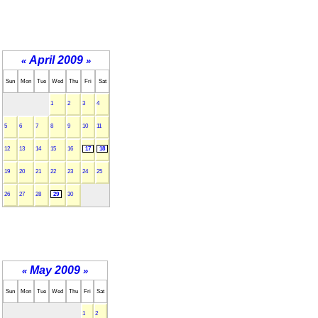
April 2009
«
»
Sun
Mon
Tue
Wed
Thu
Fri
Sat
1
2
3
4
5
6
7
8
9
10
11
12
13
14
15
16
17
18
19
20
21
22
23
24
25
26
27
28
29
30
May 2009
«
»
Sun
Mon
Tue
Wed
Thu
Fri
Sat
1
2