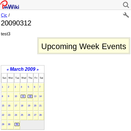
Cjc
/
20090312
test3
Upcoming Week Events
March 2009
«
»
Sun
Mon
Tue
Wed
Thu
Fri
Sat
1
2
3
4
5
6
7
8
9
10
11
12
13
14
15
16
17
18
19
20
21
22
23
24
25
26
27
28
29
30
31