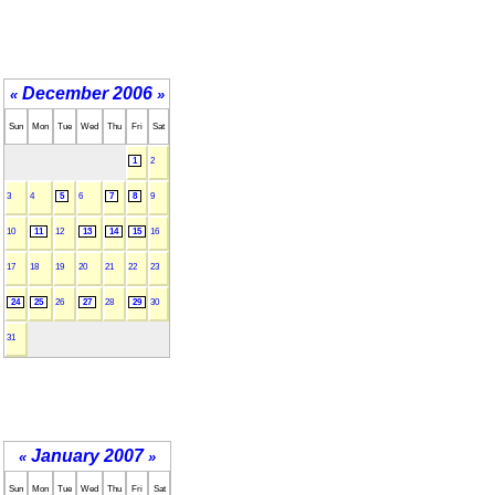
December 2006
«
»
Sun
Mon
Tue
Wed
Thu
Fri
Sat
1
2
3
4
5
6
7
8
9
10
11
12
13
14
15
16
17
18
19
20
21
22
23
24
25
26
27
28
29
30
31
January 2007
«
»
Sun
Mon
Tue
Wed
Thu
Fri
Sat