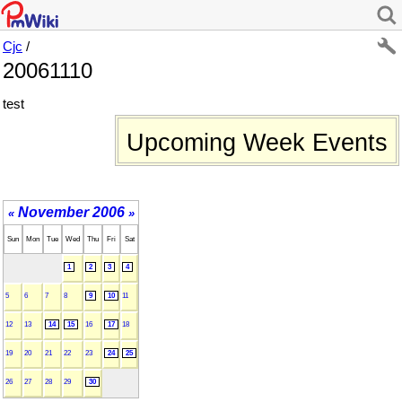
Cjc
/
20061110
test
Upcoming Week Events
November 2006
«
»
Sun
Mon
Tue
Wed
Thu
Fri
Sat
1
2
3
4
5
6
7
8
9
10
11
12
13
14
15
16
17
18
19
20
21
22
23
24
25
26
27
28
29
30