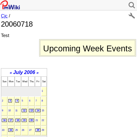
Cjc
/
20060718
Test
Upcoming Week Events
July 2006
«
»
Sun
Mon
Tue
Wed
Thu
Fri
Sat
1
2
3
4
5
6
7
8
9
10
11
12
13
14
15
16
17
18
19
20
21
22
23
24
25
26
27
28
29