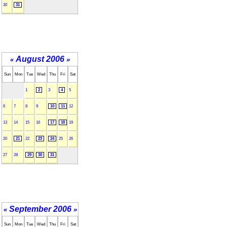
30
31
August 2006
«
»
Sun
Mon
Tue
Wed
Thu
Fri
Sat
1
2
3
4
5
6
7
8
9
10
11
12
13
14
15
16
17
18
19
20
21
22
23
24
25
26
27
28
29
30
31
September 2006
«
»
Sun
Mon
Tue
Wed
Thu
Fri
Sat