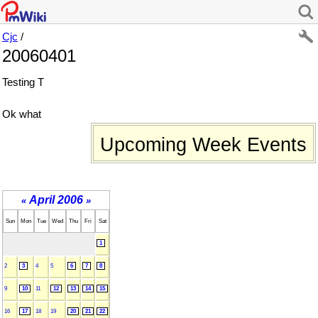
Cjc
/
20060401
Testing T
Ok what
Upcoming Week Events
April 2006
«
»
Sun
Mon
Tue
Wed
Thu
Fri
Sat
1
2
3
4
5
6
7
8
9
10
11
12
13
14
15
16
17
18
19
20
21
22