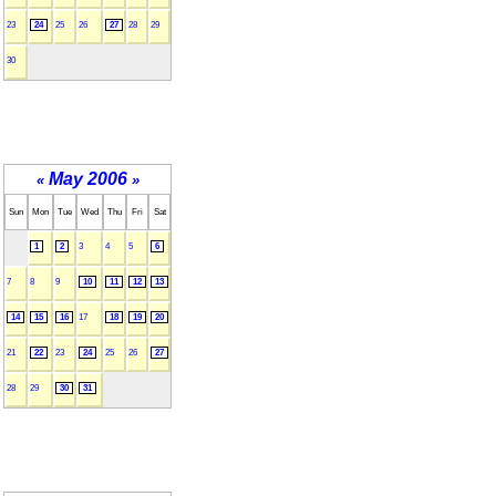
23
24
25
26
27
28
29
30
May 2006
«
»
Sun
Mon
Tue
Wed
Thu
Fri
Sat
1
2
3
4
5
6
7
8
9
10
11
12
13
14
15
16
17
18
19
20
21
22
23
24
25
26
27
28
29
30
31