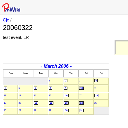
Cjc
/
20060322
test event. LR
March 2006
«
»
Sun
Mon
Tue
Wed
Thu
Fri
Sat
1
2
3
4
5
6
7
8
9
10
11
12
13
14
15
16
17
18
19
20
21
22
23
24
25
26
27
28
29
30
31