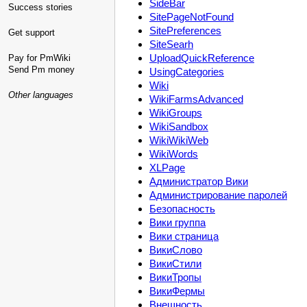
SideBar
Success stories
SitePageNotFound
SitePreferences
Get support
SiteSearh
UploadQuickReference
Pay for PmWiki
Send Pm money
UsingCategories
Wiki
Other languages
WikiFarmsAdvanced
WikiGroups
WikiSandbox
WikiWikiWeb
WikiWords
XLPage
Администратор Вики
Администрирование паролей
Безопасность
Вики группа
Вики страница
ВикиСлово
ВикиСтили
ВикиТропы
ВикиФермы
Внешность