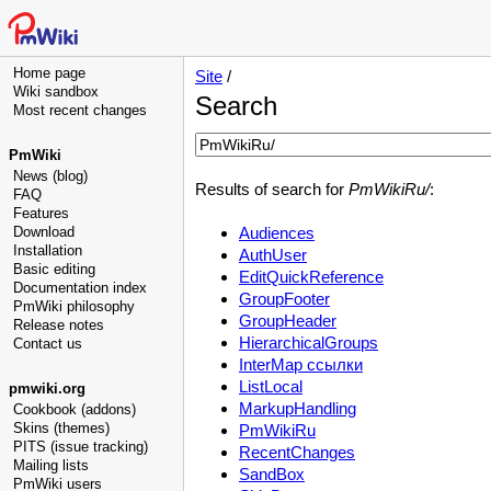
Home page
Site
/
Wiki sandbox
Search
Most recent changes
PmWiki
News (blog)
Results of search for
PmWikiRu/
:
FAQ
Features
Download
Audiences
Installation
AuthUser
Basic editing
EditQuickReference
Documentation index
GroupFooter
PmWiki philosophy
GroupHeader
Release notes
HierarchicalGroups
Contact us
InterMap ссылки
ListLocal
pmwiki.org
MarkupHandling
Cookbook (addons)
Skins (themes)
PmWikiRu
PITS (issue tracking)
RecentChanges
Mailing lists
SandBox
PmWiki users