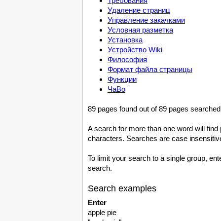
Требования
Удаление страниц
Управление закачками
Условная разметка
Установка
Устройство Wiki
Философия
Формат файла страницы
Функции
ЧаВо
89 pages found out of 89 pages searched
A search for more than one word will find 
characters. Searches are case insensitive, 
To limit your search to a single group, ent
search.
Search examples
Enter
apple pie