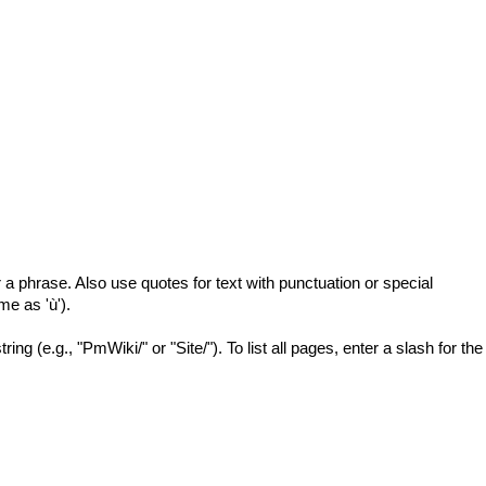
 a phrase. Also use quotes for text with punctuation or special
me as 'ù').
ng (e.g., "PmWiki/" or "Site/"). To list all pages, enter a slash for the